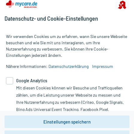
Datenschutz- und Cookie-Einstellungen
Wir verwenden Cookies um zu erfahren, wann Sie unsere Webseite
besuchen und wie Sie mit uns interagieren, um Ihre
Nutzererfahrung zu verbessern. Sie können Ihre Cookie-
Alle Preise gelten inkl. MwSt., ggf. zzgl. Versandkosten
Einstellungen jederzeit ändern.
Informationen auf dieser Website werden ausschließlich für
informative Zwecke zur Verfügung gestellt. Sie ersetzen keinesfalls
Nähere Informationen:
Datenschutzerklärung
Impressum
die Untersuchung und Behandlung durch einen Arzt. Bitte
beachten Sie, dass hierdurch weder Diagnosen gestellt noch
Google Analytics
Therapien eingeleitet werden können. | Diese Webseite benutzt
Mit diesen Cookies können wir Besuche und Trafficquellen
Google Analytics. Lesen Sie bitte dazu die wichtigen Hinweise in
unserer Datenschutzerklärung. Für den Widerruf einer Bestellung
zählen, um die Leistung unserer Webseite zu messen und
nutzen Sie das Formular:
Ihre Nutzererfahrung zu verbessern (Criteo, Google Signals,
Bing Ads Universal Event Tracking, Facebook Pixel,
Vertrag widerrufen
Youtube-Social Plugin).
Einstellungen speichern
Wir weisen darauf hin, dass die
Datenschutzbestimmungen von
Google Analytics
nicht