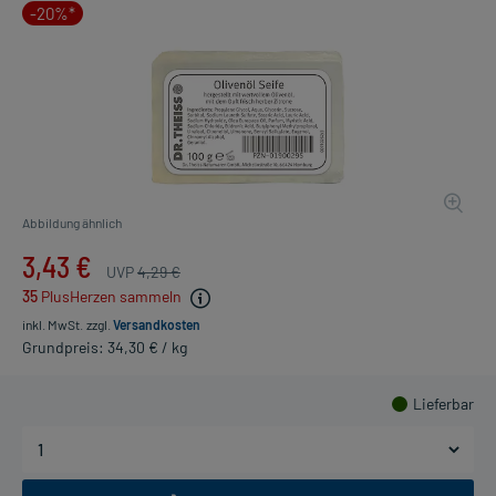
-20%*
Abbildung ähnlich
3,43 €
UVP
4,29 €
35
PlusHerzen sammeln
inkl. MwSt.
zzgl.
Versandkosten
Grundpreis: 34,30 € / kg
Lieferbar