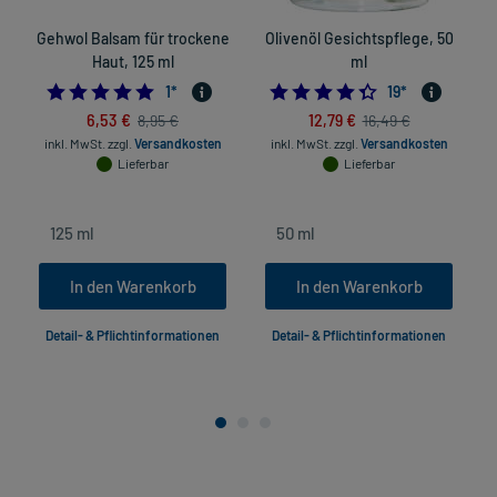
Gehwol Balsam für trockene
Olivenöl Gesichtspflege, 50
P
Haut, 125 ml
ml
5.0
4.4210526315789
1
*
19
*
6,53 €
12,79 €
8,95 €
16,49 €
inkl. MwSt.
zzgl.
Versandkosten
inkl. MwSt.
zzgl.
Versandkosten
Lieferbar
Lieferbar
In den Warenkorb
In den Warenkorb
Detail- & Pflichtinformationen
Detail- & Pflichtinformationen