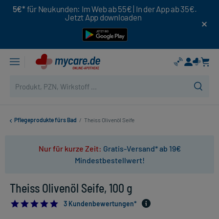
5€*
für Neukunden: Im Web ab 55€ | In der App ab 35€.
Jetzt App downloaden
Pflegeprodukte fürs Bad
/
Theiss Olivenöl Seife
Nur für kurze Zeit:
Gratis-Versand* ab 19€
Mindestbestellwert!
Theiss Olivenöl Seife, 100 g
5.0
3 Kundenbewertungen*