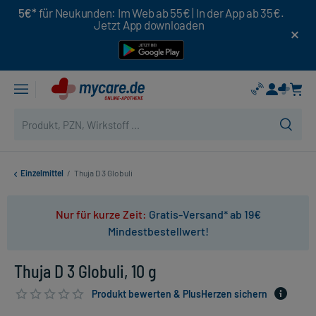
5€*
für Neukunden: Im Web ab 55€ | In der App ab 35€.
Jetzt App downloaden
Einzelmittel
/
Thuja D 3 Globuli
Nur für kurze Zeit:
Gratis-Versand* ab 19€
Mindestbestellwert!
Thuja D 3 Globuli, 10 g
Produkt bewerten & PlusHerzen sichern