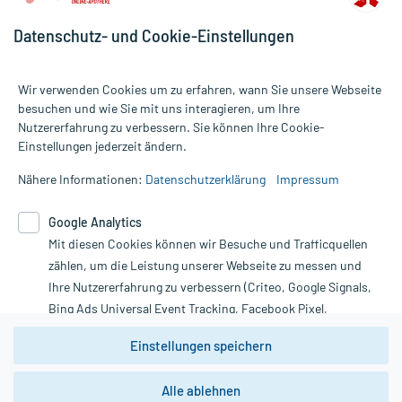
Datenschutz- und Cookie-Einstellungen
Wir verwenden Cookies um zu erfahren, wann Sie unsere Webseite
besuchen und wie Sie mit uns interagieren, um Ihre
Nutzererfahrung zu verbessern. Sie können Ihre Cookie-
Alle Preise gelten inkl. MwSt., ggf. zzgl. Versandkosten
Einstellungen jederzeit ändern.
Informationen auf dieser Website werden ausschließlich für
informative Zwecke zur Verfügung gestellt. Sie ersetzen keinesfalls
Nähere Informationen:
Datenschutzerklärung
Impressum
die Untersuchung und Behandlung durch einen Arzt. Bitte
beachten Sie, dass hierdurch weder Diagnosen gestellt noch
Google Analytics
Therapien eingeleitet werden können. | Diese Webseite benutzt
Mit diesen Cookies können wir Besuche und Trafficquellen
Google Analytics. Lesen Sie bitte dazu die wichtigen Hinweise in
unserer Datenschutzerklärung. Für den Widerruf einer Bestellung
zählen, um die Leistung unserer Webseite zu messen und
nutzen Sie das Formular:
Ihre Nutzererfahrung zu verbessern (Criteo, Google Signals,
Bing Ads Universal Event Tracking, Facebook Pixel,
Vertrag widerrufen
Youtube-Social Plugin).
Einstellungen speichern
Wir weisen darauf hin, dass die
Datenschutzbestimmungen von
Google Analytics
nicht
Alle ablehnen
*Hinweise zu unseren Aktionen und Bewertungen
zwingend den Europäischen Anforderungen gem. EU-