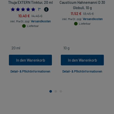
Thuja EXTERN Tinktur, 20 ml
Causticum Hahnemanni D 30
Globuli, 10 g
ü
5.0
1
*
11,52 €
13,45 €
10,40 €
14,45 €
inkl. MwSt.
zzgl.
Versandkosten
inkl. MwSt.
zzgl.
Versandkosten
Lieferbar
Lieferbar
In den Warenkorb
In den Warenkorb
Detail- & Pflichtinformationen
Detail- & Pflichtinformationen