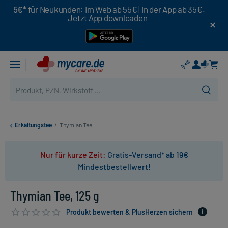
5€*
für Neukunden: Im Web ab 55€ | In der App ab 35€.
Jetzt App downloaden
Erkältungstee
/
Thymian Tee
Nur für kurze Zeit:
Gratis-Versand* ab 19€
Mindestbestellwert!
Thymian Tee, 125 g
Produkt bewerten & PlusHerzen sichern