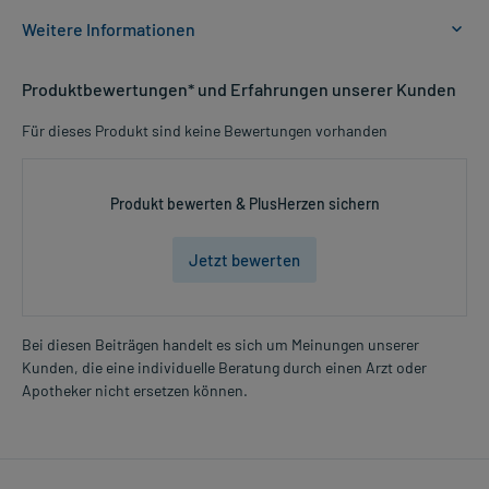
Weitere Informationen
Anwendungsgebiete:
Produktbewertungen* und Erfahrungen unserer Kunden
- Erkältungskrankheiten der Atemwege
- Husten, unterstützende Behandlung
Für dieses Produkt sind keine Bewertungen vorhanden
Dosierung und Anwendungshinweise:
Alle Altersgruppen
Produkt bewerten & PlusHerzen sichern
1,4 g (1 Teelöffel)
mehrmals täglich
Jetzt bewerten
unabhängig von der Mahlzeit
Art der Anwendung?
Bereiten Sie den Tee zu und trinken Sie ihn gleich. Übergießen Sie
Bei diesen Beiträgen handelt es sich um Meinungen unserer
dafür den Tee mit siedendem Wasser (ca. 150 ml) und geben Sie ihn
Kunden, die eine individuelle Beratung durch einen Arzt oder
Mehr anzeigen
nach etwa 10-15 Minuten durch ein Teesieb.
Apotheker nicht ersetzen können.
Dauer der Anwendung?
Ohne ärztlichen Rat sollten Sie das Arzneimittel nicht länger als 1
Woche anwenden. Bei länger anhaltenden oder regelmäßig