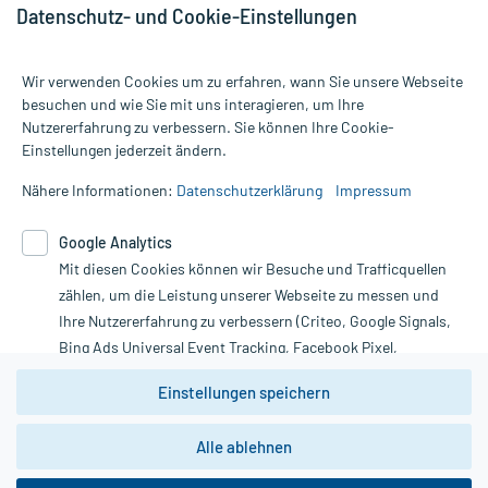
Datenschutz- und Cookie-Einstellungen
Wir verwenden Cookies um zu erfahren, wann Sie unsere Webseite
besuchen und wie Sie mit uns interagieren, um Ihre
Nutzererfahrung zu verbessern. Sie können Ihre Cookie-
Alle Preise gelten inkl. MwSt., ggf. zzgl. Versandkosten
Einstellungen jederzeit ändern.
Informationen auf dieser Website werden ausschließlich für
informative Zwecke zur Verfügung gestellt. Sie ersetzen keinesfalls
Nähere Informationen:
Datenschutzerklärung
Impressum
die Untersuchung und Behandlung durch einen Arzt. Bitte
beachten Sie, dass hierdurch weder Diagnosen gestellt noch
Google Analytics
Therapien eingeleitet werden können. | Diese Webseite benutzt
Google Analytics. Lesen Sie bitte dazu die wichtigen Hinweise in
Mit diesen Cookies können wir Besuche und Trafficquellen
unserer Datenschutzerklärung. Für den Widerruf einer Bestellung
zählen, um die Leistung unserer Webseite zu messen und
nutzen Sie das Formular:
Ihre Nutzererfahrung zu verbessern (Criteo, Google Signals,
Bing Ads Universal Event Tracking, Facebook Pixel,
Vertrag widerrufen
Youtube-Social Plugin).
Einstellungen speichern
Wir weisen darauf hin, dass die
Datenschutzbestimmungen von
Google Analytics
nicht
*Hinweise zu unseren Aktionen und Bewertungen
Alle ablehnen
zwingend den Europäischen Anforderungen gem. EU-
DSGVO genügen und ein Datentransfer in Drittstaaten bzw.
die USA nicht ausgeschlossen werden kann. Wie die