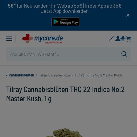
5€*
für Neukunden: Im Web ab 55€ | In der App ab 35€.
Jetzt App downloaden
Cannabisblüten
/
Tilray Cannabisblüten THC 22 Indica No.2 Master Kush
Tilray Cannabisblüten THC 22 Indica No.2
Master Kush, 1 g