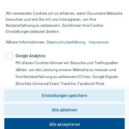
Wir verwenden Cookies um zu erfahren, wann Sie unsere Webseite
besuchen und wie Sie mit uns interagieren, um Ihre
Nutzererfahrung zu verbessern. Sie können Ihre Cookie-
Alle Preise gelten inkl. MwSt., ggf. zzgl. Versandkosten
Einstellungen jederzeit ändern.
Informationen auf dieser Website werden ausschließlich für
informative Zwecke zur Verfügung gestellt. Sie ersetzen keinesfalls
Nähere Informationen:
Datenschutzerklärung
Impressum
die Untersuchung und Behandlung durch einen Arzt. Bitte
beachten Sie, dass hierdurch weder Diagnosen gestellt noch
Google Analytics
Therapien eingeleitet werden können. | Diese Webseite benutzt
Mit diesen Cookies können wir Besuche und Trafficquellen
Google Analytics. Lesen Sie bitte dazu die wichtigen Hinweise in
unserer Datenschutzerklärung. Für den Widerruf einer Bestellung
zählen, um die Leistung unserer Webseite zu messen und
nutzen Sie das Formular:
Ihre Nutzererfahrung zu verbessern (Criteo, Google Signals,
Bing Ads Universal Event Tracking, Facebook Pixel,
Vertrag widerrufen
Youtube-Social Plugin).
Einstellungen speichern
Wir weisen darauf hin, dass die
Datenschutzbestimmungen von
Google Analytics
nicht
Alle ablehnen
*Hinweise zu unseren Aktionen und Bewertungen
zwingend den Europäischen Anforderungen gem. EU-
DSGVO genügen und ein Datentransfer in Drittstaaten bzw.
die USA nicht ausgeschlossen werden kann. Wie die
Alle akzeptieren
Daten dort verarbeitet werden, kann nicht geprüft und