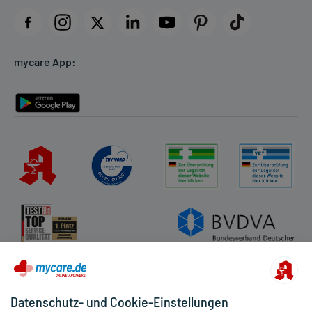
Impressum
Datenschutz
Cookie-Einstellungen
mycare App:
Rückgabe/Widerruf
Barrierefreiheitserklärung
Datenschutz- und Cookie-Einstellungen