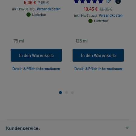
4.94444444444
18
*
5,36 €
7,65 €
10,43 €
12,95 €
inkl. MwSt.
zzgl.
Versandkosten
Lieferbar
inkl. MwSt.
zzgl.
Versandkosten
Lieferbar
In den Warenkorb
In den Warenkorb
Detail- & Pflichtinformationen
Detail- & Pflichtinformationen
Kundenservice: