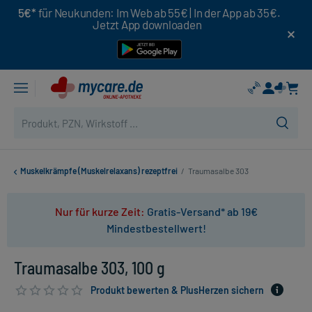
5€*
für Neukunden: Im Web ab 55€ | In der App ab 35€.
Jetzt App downloaden
Muskelkrämpfe (Muskelrelaxans) rezeptfrei
/
Traumasalbe 303
Nur für kurze Zeit:
Gratis-Versand* ab 19€
Mindestbestellwert!
Traumasalbe 303, 100 g
Produkt bewerten & PlusHerzen sichern