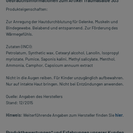
Gebrauchsinformationen zum Artikel Traumasalbe 303
Produkteigenschaften:
Zur Anregung der Hautdurchblutung für Gelenke, Muskeln und
Bindegewebe. Beiabend und entspannend. Zur Förderung des
Wärmegefühls.
Zutaten (INCI):
Petrolatum, Synthetic wax, Cetearyl alcohol, Lanolin, Isopropyl
myristate, Pumice, Saponis kalini, Methyl salicylate, Menthol,
Ammonia, Camphor, Capsicum annuum extract
Nicht in die Augen reiben. Für Kinder unzugänglich aufbewahren.
Nur auf intakte Haut bringen. Nicht bei Entzündungen anwenden.
Quelle: Angaben des Herstellers
Stand: 12/2015
Hinweis:
Weiterführende Angaben zum Hersteller finden Sie
hier
.
Produktbewertungen* und Erfahrungen unserer Kunden