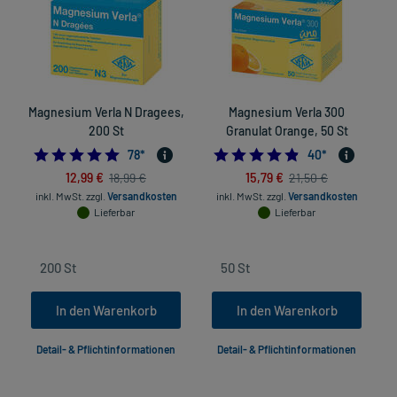
Magnesium Verla N Dragees,
Magnesium Verla 300
200 St
Granulat Orange, 50 St
4.884615384615385
4.825
78
*
40
*
12,99 €
15,79 €
18,99 €
21,50 €
inkl. MwSt.
zzgl.
Versandkosten
inkl. MwSt.
zzgl.
Versandkosten
Lieferbar
Lieferbar
In den Warenkorb
In den Warenkorb
Detail- & Pflichtinformationen
Detail- & Pflichtinformationen