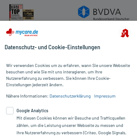
Datenschutz- und Cookie-Einstellungen
Wir verwenden Cookies um zu erfahren, wann Sie unsere Webseite
besuchen und wie Sie mit uns interagieren, um Ihre
Nutzererfahrung zu verbessern. Sie können Ihre Cookie-
Alle Preise gelten inkl. MwSt., ggf. zzgl. Versandkosten
Einstellungen jederzeit ändern.
Informationen auf dieser Website werden ausschließlich für
informative Zwecke zur Verfügung gestellt. Sie ersetzen keinesfalls
Nähere Informationen:
Datenschutzerklärung
Impressum
die Untersuchung und Behandlung durch einen Arzt. Bitte
beachten Sie, dass hierdurch weder Diagnosen gestellt noch
Google Analytics
Therapien eingeleitet werden können. | Diese Webseite benutzt
Mit diesen Cookies können wir Besuche und Trafficquellen
Google Analytics. Lesen Sie bitte dazu die wichtigen Hinweise in
unserer Datenschutzerklärung. Für den Widerruf einer Bestellung
zählen, um die Leistung unserer Webseite zu messen und
nutzen Sie das Formular:
Ihre Nutzererfahrung zu verbessern (Criteo, Google Signals,