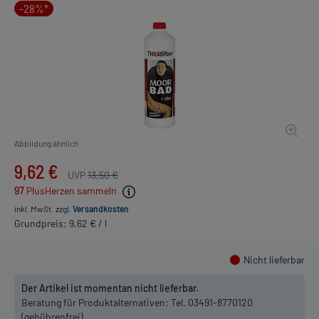
-28%*
Abbildung ähnlich
9,62 €
UVP
13,50 €
97
PlusHerzen sammeln
inkl. MwSt.
zzgl.
Versandkosten
Grundpreis: 9,62 € / l
Nicht lieferbar
Der Artikel ist momentan nicht lieferbar.
Beratung für Produktalternativen:
Tel. 03491-8770120
(gebührenfrei)