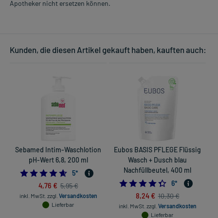
Apotheker nicht ersetzen können.
Kunden, die diesen Artikel gekauft haben, kauften auch:
Sebamed Intim-Waschlotion
Eubos BASIS PFLEGE Flüssig
S
pH-Wert 6,8, 200 ml
Wasch + Dusch blau
Nachfüllbeutel, 400 ml
4.6
5
*
4.3333333333333
6
*
4,76 €
5,95 €
8,24 €
10,30 €
inkl. MwSt.
zzgl.
Versandkosten
in
Lieferbar
inkl. MwSt.
zzgl.
Versandkosten
Lieferbar