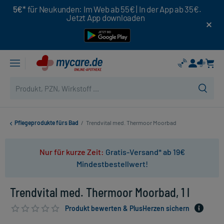
5€*
für Neukunden: Im Web ab 55€ | In der App ab 35€.
Jetzt App downloaden
Pflegeprodukte fürs Bad
/
Trendvital med. Thermoor Moorbad
Nur für kurze Zeit:
Gratis-Versand* ab 19€
Mindestbestellwert!
Trendvital med. Thermoor Moorbad, 1 l
Produkt bewerten & PlusHerzen sichern