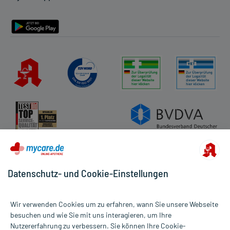
Barrierefreiheitserklärung
Datenschutz- und Cookie-Einstellungen
Wir verwenden Cookies um zu erfahren, wann Sie unsere Webseite
besuchen und wie Sie mit uns interagieren, um Ihre
Nutzererfahrung zu verbessern. Sie können Ihre Cookie-
Alle Preise gelten inkl. MwSt., ggf. zzgl. Versandkosten