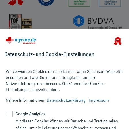
Datenschutz- und Cookie-Einstellungen
Wir verwenden Cookies um zu erfahren, wann Sie unsere Webseite
besuchen und wie Sie mit uns interagieren, um Ihre
Nutzererfahrung zu verbessern. Sie können Ihre Cookie-
Alle Preise gelten inkl. MwSt., ggf. zzgl. Versandkosten
Einstellungen jederzeit ändern.
Informationen auf dieser Website werden ausschließlich für
informative Zwecke zur Verfügung gestellt. Sie ersetzen keinesfalls
Nähere Informationen:
Datenschutzerklärung
Impressum
die Untersuchung und Behandlung durch einen Arzt. Bitte
beachten Sie, dass hierdurch weder Diagnosen gestellt noch
Google Analytics
Therapien eingeleitet werden können. | Diese Webseite benutzt
Mit diesen Cookies können wir Besuche und Trafficquellen
Google Analytics. Lesen Sie bitte dazu die wichtigen Hinweise in
unserer Datenschutzerklärung. Für den Widerruf einer Bestellung
zählen, um die Leistung unserer Webseite zu messen und