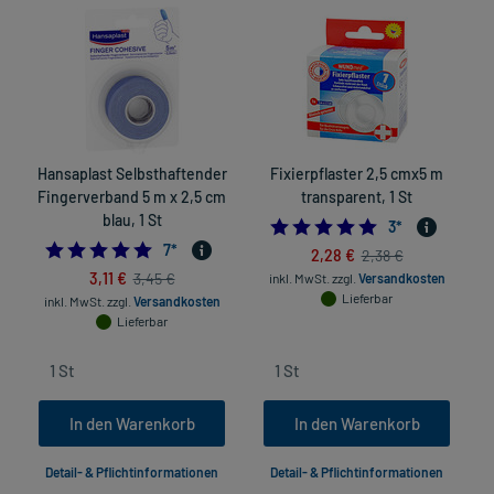
Hansaplast Selbsthaftender
Fixierpflaster 2,5 cmx5 m
Fingerverband 5 m x 2,5 cm
transparent, 1 St
blau, 1 St
5.0
3
*
4.714285714285714
7
*
2,28 €
2,38 €
3,11 €
3,45 €
inkl. MwSt.
zzgl.
Versandkosten
Lieferbar
inkl. MwSt.
zzgl.
Versandkosten
Lieferbar
In den Warenkorb
In den Warenkorb
Detail- & Pflichtinformationen
Detail- & Pflichtinformationen