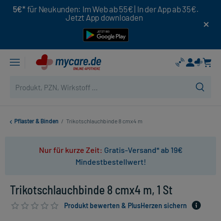
5€*
für Neukunden: Im Web ab 55€ | In der App ab 35€.
Jetzt App downloaden
Pflaster & Binden
/
Trikotschlauchbinde 8 cmx4 m
Nur für kurze Zeit:
Gratis-Versand* ab 19€
Mindestbestellwert!
Trikotschlauchbinde 8 cmx4 m, 1 St
Produkt bewerten & PlusHerzen sichern