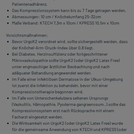
Patientenadhärenz.
Das Kompressionssystem kann bis zu 7 Tage getragen werden.
Abmessungen: 10 cm / Knöchelumfang 25-32cm
Maße Verband: KTECH 7,3m x 10cm / KPRESS 10,5m x 10cm
Vorsichtsmaßnahmen:
Bevor UrgoK2 verordnet wird, sollte sichergestellt werden, dass
der Knöchel-Arm-Druck-Index über 0.8 liegt.
Bei Diabetes, Herzinsuffizienz oder fortgeschrittener
Mikrovaskulopathie sollte UrgoK2 (oder UrgoK2 Latex Free)
unter engmaschiger ärztlicher Beobachtung und nach
adäquater Behandlung angewendet werden.
Im Falle einer infektiösen Dermatose in der Ulkus-Umgebung
ist zuerst die Infektion zu behandeln, bevor mit einer
Kompressionstherapie begonnen wird.
Im Falle von Unterschenkelulzera seltenen Ursprungs
(Vaskulitis, Hämopathie, Pyoderma gangraenosum,.) sollte das
Kompressionssystem erst nach Rücksprache mit einem
Facharzt eingesetzt werden.
Die Wirksamkeit von UrgoK2 (oder UrgoK2 Latex Free) wurde
für die gemeinsame Anwendung von KTECH und KPRESS (oder