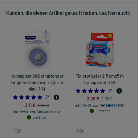
Kunden, die diesen Artikel gekauft haben, kauften auch:
Hansaplast Selbsthaftender
Fixierpflaster 2,5 cmx5 m
Fingerverband 5 m x 2,5 cm
transparent, 1 St
blau, 1 St
5.0
3
*
4.714285714285714
7
*
2,28 €
2,38 €
3,11 €
3,45 €
inkl. MwSt.
zzgl.
Versandkosten
Lieferbar
inkl. MwSt.
zzgl.
Versandkosten
Lieferbar