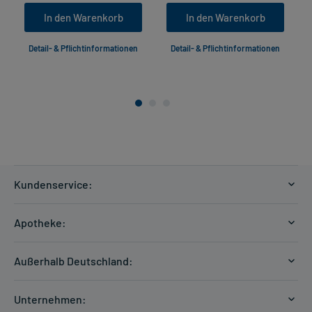
In den Warenkorb
In den Warenkorb
Detail- & Pflichtinformationen
Detail- & Pflichtinformationen
Kundenservice:
Versandkosten
Apotheke:
Zahlungsarten
Ratgeber
Kontakt
Außerhalb Deutschland:
E-Rezept
FAQ
Versandkosten Schweiz
Papierrezept einlösen
Hilfe
Unternehmen: