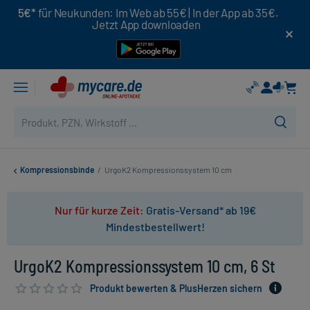
5€*
für Neukunden: Im Web ab 55€ | In der App ab 35€.
Jetzt App downloaden
Kompressionsbinde
/
UrgoK2 Kompressionssystem 10 cm
Nur für kurze Zeit:
Gratis-Versand* ab 19€
Mindestbestellwert!
UrgoK2 Kompressionssystem 10 cm, 6 St
Produkt bewerten & PlusHerzen sichern