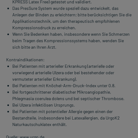
KPRESS Latex Free) getestet und validiert.
Das PresSure System wurde speziell dazu entwickelt, das
Anlegen der Binden zu erleichtern; bitte berücksichtigen Sie die
Applikationstechnik, um den therapeutisch empfohlenen
Kompressionsdruck zu erreichen.
Wenn Sie Bedenken haben, insbesondere wenn Sie Schmerzen
beim Tragen des Kompressionssystems haben, wenden Sie
sich bitte an Ihren Arzt.
Kontraindikationen:
Bei Patienten mit arterieller Erkrankung (arterielle oder
vorwiegend arterielle Ulzera oder bei bestehender oder
vermuteter arterieller Erkrankung).
Bei Patienten mit Knöchel-Arm-Druck-Index unter 0.8.
Bei fortgeschrittener diabetischer Mikroangiopathie,
Phlegmasia coerulea dolens und bei septischer Thrombose.
Bei Ulzera infektiösen Ursprungs.
Bei Patienten mit potentieller Allergie gegen einen der
Bestandteile, insbesondere bei Latexallergien, da UrgoK2
Naturkautschuklatex enthält.
Quelle: www.urgo.de