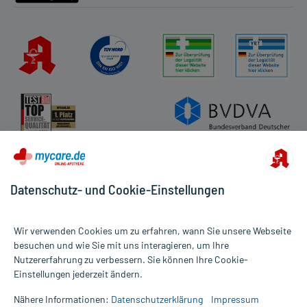
Datenschutz- und Cookie-Einstellungen
Wir verwenden Cookies um zu erfahren, wann Sie unsere Webseite
besuchen und wie Sie mit uns interagieren, um Ihre
Nutzererfahrung zu verbessern. Sie können Ihre Cookie-
Alle Preise gelten inkl. MwSt., ggf. zzgl. Versandkosten
Einstellungen jederzeit ändern.
Informationen auf dieser Website werden ausschließlich für
informative Zwecke zur Verfügung gestellt. Sie ersetzen keinesfalls
Nähere Informationen:
Datenschutzerklärung
Impressum
die Untersuchung und Behandlung durch einen Arzt. Bitte