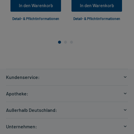
In den Warenkorb
In den Warenkorb
Detail- & Pflichtinformationen
Detail- & Pflichtinformationen
Kundenservice:
Versandkosten
Apotheke:
Zahlungsarten
Ratgeber
Kontakt
Außerhalb Deutschland:
E-Rezept
FAQ
Versandkosten Schweiz
Papierrezept einlösen
Hilfe
Unternehmen:
Formular anfordern
mycarePlus