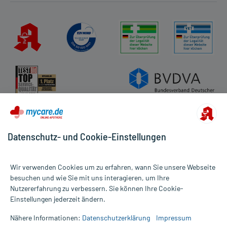
Datenschutz- und Cookie-Einstellungen
Wir verwenden Cookies um zu erfahren, wann Sie unsere Webseite
besuchen und wie Sie mit uns interagieren, um Ihre
Nutzererfahrung zu verbessern. Sie können Ihre Cookie-
Alle Preise gelten inkl. MwSt., ggf. zzgl. Versandkosten
Einstellungen jederzeit ändern.
Informationen auf dieser Website werden ausschließlich für
informative Zwecke zur Verfügung gestellt. Sie ersetzen keinesfalls
Nähere Informationen:
Datenschutzerklärung
Impressum
die Untersuchung und Behandlung durch einen Arzt. Bitte