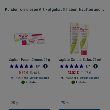
Kunden, die diesen Artikel gekauft haben, kauften auch:
Vagisan FeuchtCreme, 25 g
Vagisan Schutz-Salbe, 75 ml
4.75
4.6470588235294
16
*
17
*
9,69 €
13,02 €
11,48 €
14,47 €
inkl. MwSt.
zzgl.
Versandkosten
inkl. MwSt.
zzgl.
Versandkosten
Lieferbar
Lieferbar