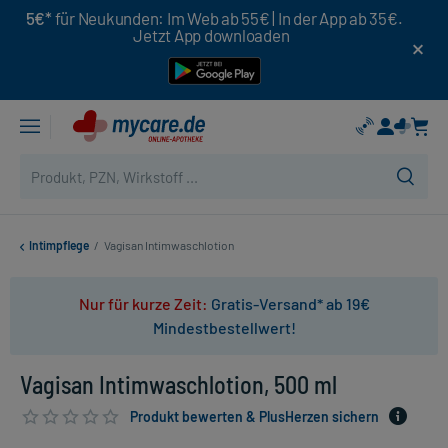
5€*
für Neukunden: Im Web ab 55€ | In der App ab 35€.
Jetzt App downloaden
Intimpflege
/
Vagisan Intimwaschlotion
Nur für kurze Zeit:
Gratis-Versand* ab 19€
Mindestbestellwert!
Vagisan Intimwaschlotion, 500 ml
Produkt bewerten & PlusHerzen sichern