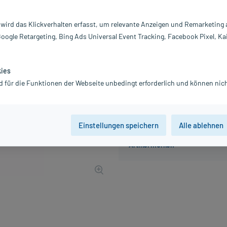
Inhalt:
1 
PZN:
0
 wird das Klickverhalten erfasst, um relevante Anzeigen und Remarketing
Hersteller:
P
Google Retargeting, Bing Ads Universal Event Tracking, Facebook Pixel, Ka
31,00 €
310
PlusHerzen s
inkl. MwSt.
Gratis-Versand
innerhalb D.
kies
d für die Funktionen der Webseite unbedingt erforderlich und können nich
Einstellungen speichern
Alle ablehnen