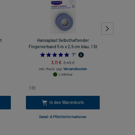
t
Hansaplast Selbsthaftender
Fixierpfla
Fingerverband 5 m x 2,5 cm blau, 1 St
111111
4.714285714285714
7
*
3,11 €
3,45 €
inkl. MwSt.
zzgl.
Versandkosten
inkl
Lieferbar
In den Warenkorb
Detail- & Pflichtinformationen
Deta