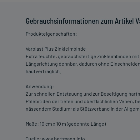
Gebrauchsinformationen zum Artikel Va
Produkteigenschaften:
Varolast Plus Zinkleimbinde
Extra feuchte, gebrauchsfertige Zinkleimbinden mi
Längsrichtung dehnbar, dadurch ohne Einschneiden 
hautverträglich.
Anwendung:
Zur schnellen Entstauung und zur Beseitigung hart
Phlebitiden der tiefen und oberflächlichen Venen, b
nässendem Stadium; als Stützverband in der Allgem
Maße: 10 cm x 10 m (gedehnte Länge)
Quelle: www.hartmann.info