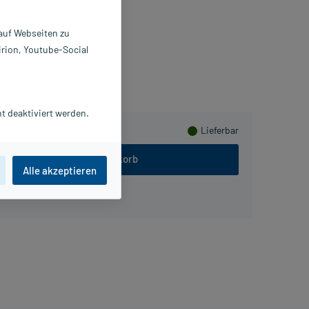
St
2667286
 auf Webseiten zu
AUL HARTMANN AG
irion, Youtube-Social
ammeln
t deaktiviert werden.
Lieferbar
In den Warenkorb
Alle akzeptieren