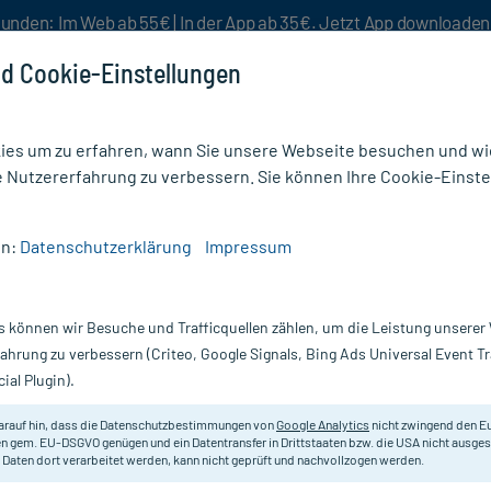
unden: Im Web ab 55€ | In der App ab 35€. Jetzt App downloade
d Cookie-Einstellungen
es um zu erfahren, wann Sie unsere Webseite besuchen und wie
e Nutzererfahrung zu verbessern. Sie können Ihre Cookie-Einste
nlösen
Rezeptur
Aktion %
en:
Datenschutzerklärung
Impressum
ter & Binden
/
Varolast Plus Zinkleimbinde 10 cmx10 m
s können wir Besuche und Trafficquellen zählen, um die Leistung unsere
Nur für kurze Zeit:
Gratis-Versand* ab 19€ Mindestbestellwert!
fahrung zu verbessern (Criteo, Google Signals, Bing Ads Universal Event 
ial Plugin).
0 cmx10 m, 1 St
arauf hin, dass die Datenschutzbestimmungen von
Google Analytics
nicht zwingend den E
Extra feuchte Zinkleimbinde.
n gem. EU-DSGVO genügen und ein Datentransfer in Drittstaaten bzw. die USA nicht ausg
 Daten dort verarbeitet werden, kann nicht geprüft und nachvollzogen werden.
Darreichung:
B