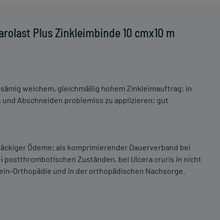
rolast Plus Zinkleimbinde 10 cmx10 m
t sämig weichem, gleichmäßig hohem Zinkleimauftrag; in
und Abschneiden problemlos zu applizieren; gut
näckiger Ödeme; als komprimierender Dauerverband bei
ei postthrombotischen Zuständen, bei Ulcera cruris in nicht
ein-Orthopädie und in der orthopädischen Nachsorge.