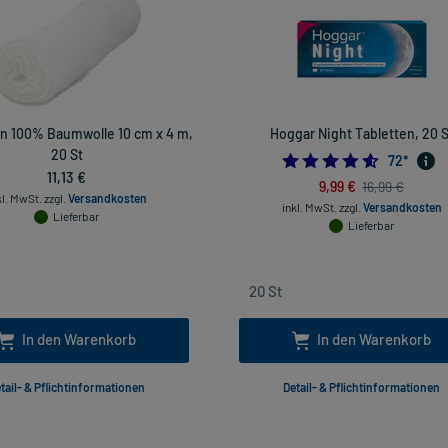
n 100% Baumwolle 10 cm x 4 m,
Hoggar Night Tabletten, 20 S
20 St
4.611111111
72
*
11,13 €
9,99 €
16,99 €
kl. MwSt.
zzgl.
Versandkosten
inkl. MwSt.
zzgl.
Versandkosten
Lieferbar
Lieferbar
In den Warenkorb
In den Warenkorb
tail- & Pflichtinformationen
Detail- & Pflichtinformationen