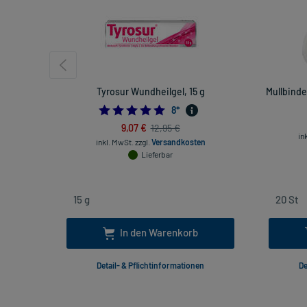
Tyrosur Wundheilgel, 15 g
Mullbinde
5.0
8
*
9,07 €
12,95 €
in
inkl. MwSt.
zzgl.
Versandkosten
Lieferbar
In den Warenkorb
Detail- & Pflichtinformationen
De