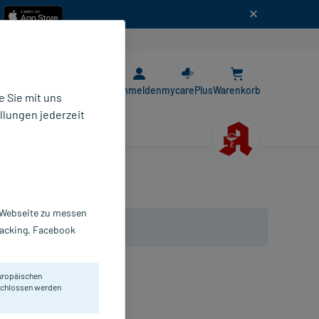
n
E-Rezept App
Anmelden
mycarePlus
Warenkorb
 Sie mit uns
llungen jederzeit
r Webseite zu messen
Tracking, Facebook
uropäischen
eschlossen werden
inden