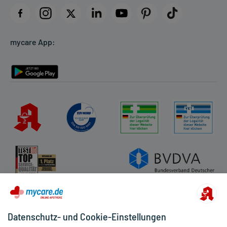
Datenschutz
Cookie-Einstellungen
mycare App:
Rückgabe/Widerruf
Barrierefreiheitserklärung
Datenschutz- und Cookie-Einstellungen