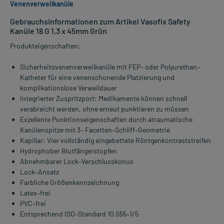
Venenverweilkanüle
Gebrauchsinformationen zum Artikel Vasofix Safety
Kanüle 18 G 1,3 x 45mm Grün
Produkteigenschaften:
Sicherheitsvenenverweilkanüle mit FEP– oder Polyurethan–
Katheter für eine venenschonende Platzierung und
komplikationslose Verweildauer
Integrierter Zuspritzport: Medikamente können schnell
verabreicht werden, ohne erneut punktieren zu müssen
Exzellente Punktionseigenschaften durch atraumatische
Kanülenspitze mit 3– Facetten–Schliff–Geometrie
Kapillar: Vier vollständig eingebettete Röntgenkontraststreifen
Hydrophober Blutfängerstopfen
Abnehmbarer Lock–Verschlusskonus
Lock–Ansatz
Farbliche Größenkennzeichnung
Latex–frei
PVC–frei
Entsprechend ISO–Standard 10.555–1/5