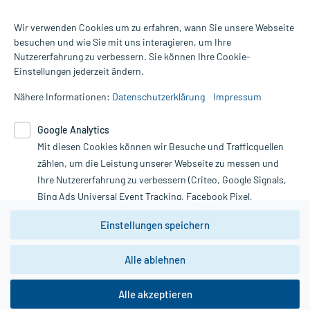
Wir verwenden Cookies um zu erfahren, wann Sie unsere Webseite
besuchen und wie Sie mit uns interagieren, um Ihre
Nutzererfahrung zu verbessern. Sie können Ihre Cookie-
Alle Preise gelten inkl. MwSt., ggf. zzgl. Versandkosten
Einstellungen jederzeit ändern.
Informationen auf dieser Website werden ausschließlich für
informative Zwecke zur Verfügung gestellt. Sie ersetzen keinesfalls
Nähere Informationen:
Datenschutzerklärung
Impressum
die Untersuchung und Behandlung durch einen Arzt. Bitte
beachten Sie, dass hierdurch weder Diagnosen gestellt noch
Google Analytics
Therapien eingeleitet werden können. | Diese Webseite benutzt
Mit diesen Cookies können wir Besuche und Trafficquellen
Google Analytics. Lesen Sie bitte dazu die wichtigen Hinweise in
unserer Datenschutzerklärung. Für den Widerruf einer Bestellung
zählen, um die Leistung unserer Webseite zu messen und
nutzen Sie das Formular:
Ihre Nutzererfahrung zu verbessern (Criteo, Google Signals,
Bing Ads Universal Event Tracking, Facebook Pixel,
Vertrag widerrufen
Youtube-Social Plugin).
Einstellungen speichern
Wir weisen darauf hin, dass die
Datenschutzbestimmungen von
Google Analytics
nicht
Alle ablehnen
*Hinweise zu unseren Aktionen und Bewertungen
zwingend den Europäischen Anforderungen gem. EU-
DSGVO genügen und ein Datentransfer in Drittstaaten bzw.
die USA nicht ausgeschlossen werden kann. Wie die
Alle akzeptieren
Daten dort verarbeitet werden, kann nicht geprüft und
nachvollzogen werden.
copyright @ 2026 Roland Helle e.K. - Versandapotheke - Alle Rechte vorbehalten