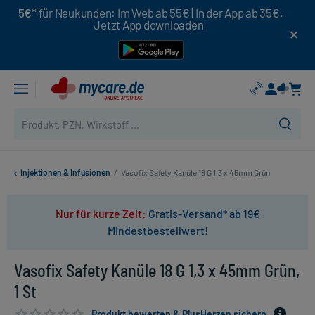
5€*
für Neukunden: Im Web ab 55€ | In der App ab 35€.
Jetzt App downloaden
Injektionen & Infusionen
/
Vasofix Safety Kanüle 18 G 1,3 x 45mm Grün
Nur für kurze Zeit:
Gratis-Versand* ab 19€
Mindestbestellwert!
Vasofix Safety Kanüle 18 G 1,3 x 45mm Grün,
1 St
Produkt bewerten & PlusHerzen sichern