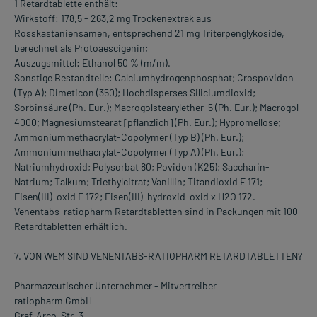
1 Retardtablette enthält:
Wirkstoff: 178,5 - 263,2 mg Trockenextrak aus
Rosskastaniensamen, entsprechend 21 mg Triterpenglykoside,
berechnet als Protoaescigenin;
Auszugsmittel: Ethanol 50 % (m/m).
Sonstige Bestandteile: Calciumhydrogenphosphat; Crospovidon
(Typ A); Dimeticon (350); Hochdisperses Siliciumdioxid;
Sorbinsäure (Ph. Eur.); Macrogolstearylether-5 (Ph. Eur.); Macrogol
4000; Magnesiumstearat [pflanzlich] (Ph. Eur.); Hypromellose;
Ammoniummethacrylat-Copolymer (Typ B) (Ph. Eur.);
Ammoniummethacrylat-Copolymer (Typ A) (Ph. Eur.);
Natriumhydroxid; Polysorbat 80; Povidon (K25); Saccharin-
Natrium; Talkum; Triethylcitrat; Vanillin; Titandioxid E 171;
Eisen(III)-oxid E 172; Eisen(III)-hydroxid-oxid x H2O 172.
Venentabs-ratiopharm Retardtabletten sind in Packungen mit 100
Retardtabletten erhältlich.
7. VON WEM SIND VENENTABS-RATIOPHARM RETARDTABLETTEN?
Pharmazeutischer Unternehmer - Mitvertreiber
ratiopharm GmbH
Graf-Arco-Str. 3