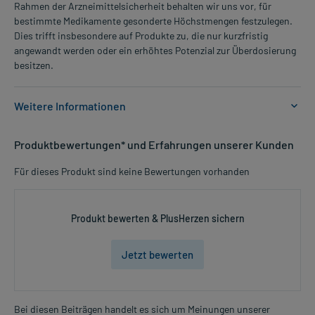
Rahmen der Arzneimittelsicherheit behalten wir uns vor, für
bestimmte Medikamente gesonderte Höchstmengen festzulegen.
Dies trifft insbesondere auf Produkte zu, die nur kurzfristig
angewandt werden oder ein erhöhtes Potenzial zur Überdosierung
besitzen.
Weitere Informationen
Anwendungsgebiete:
Produktbewertungen* und Erfahrungen unserer Kunden
- Venenschwäche, zur unterstützenden Behandlung
Für dieses Produkt sind keine Bewertungen vorhanden
Dosierung und Anwendungshinweise:
Erwachsene
1 Tablette
Produkt bewerten & PlusHerzen sichern
2-mal täglich
morgens und abends, vor der Mahlzeit
Jetzt bewerten
Die Gesamtdosis sollte nicht ohne Rücksprache mit einem Arzt
oder Apotheker überschritten werden.
Bei diesen Beiträgen handelt es sich um Meinungen unserer