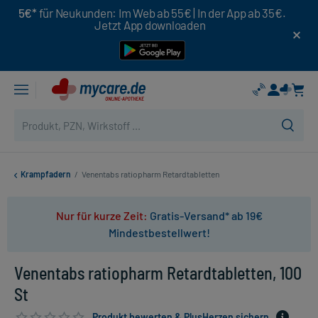
5€*
für Neukunden: Im Web ab 55€ | In der App ab 35€.
Jetzt App downloaden
Krampfadern
/
Venentabs ratiopharm Retardtabletten
Nur für kurze Zeit:
Gratis-Versand* ab 19€
Mindestbestellwert!
Venentabs ratiopharm Retardtabletten, 100
St
Produkt bewerten & PlusHerzen sichern