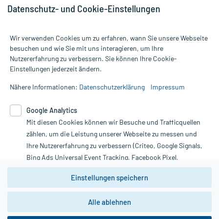
Datenschutz- und Cookie-Einstellungen
Wir verwenden Cookies um zu erfahren, wann Sie unsere Webseite
besuchen und wie Sie mit uns interagieren, um Ihre
Nutzererfahrung zu verbessern. Sie können Ihre Cookie-
Alle Preise gelten inkl. MwSt., ggf. zzgl. Versandkosten
Einstellungen jederzeit ändern.
Informationen auf dieser Website werden ausschließlich für
informative Zwecke zur Verfügung gestellt. Sie ersetzen keinesfalls
Nähere Informationen:
Datenschutzerklärung
Impressum
die Untersuchung und Behandlung durch einen Arzt. Bitte
beachten Sie, dass hierdurch weder Diagnosen gestellt noch
Google Analytics
Therapien eingeleitet werden können. | Diese Webseite benutzt
Google Analytics. Lesen Sie bitte dazu die wichtigen Hinweise in
Mit diesen Cookies können wir Besuche und Trafficquellen
unserer Datenschutzerklärung. Für den Widerruf einer Bestellung
zählen, um die Leistung unserer Webseite zu messen und
nutzen Sie das Formular:
Ihre Nutzererfahrung zu verbessern (Criteo, Google Signals,
Bing Ads Universal Event Tracking, Facebook Pixel,
Vertrag widerrufen
Youtube-Social Plugin).
Einstellungen speichern
Wir weisen darauf hin, dass die
Datenschutzbestimmungen von
Google Analytics
nicht
*Hinweise zu unseren Aktionen und Bewertungen
Alle ablehnen
zwingend den Europäischen Anforderungen gem. EU-
DSGVO genügen und ein Datentransfer in Drittstaaten bzw.