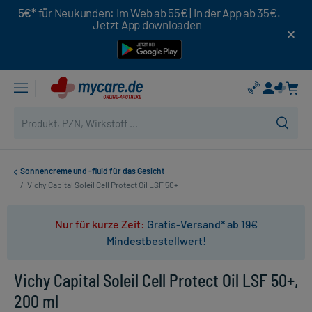
5€*
für Neukunden: Im Web ab 55€ | In der App ab 35€.
Jetzt App downloaden
Sonnencreme und -fluid für das Gesicht
/
Vichy Capital Soleil Cell Protect Oil LSF 50+
Nur für kurze Zeit:
Gratis-Versand* ab 19€
Mindestbestellwert!
Vichy Capital Soleil Cell Protect Oil LSF 50+,
200 ml