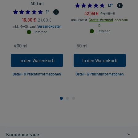
400 ml
4.692307692307
13
*
5.0
1
*
32,99 €
44,00 €
16,80 €
21,00 €
inkl. MwSt.
Gratis-Versand
innerhalb
D.
inkl. MwSt.
zzgl.
Versandkosten
Lieferbar
Lieferbar
In den Warenkorb
In den Warenkorb
Detail- & Pflichtinformationen
Detail- & Pflichtinformationen
Kundenservice: