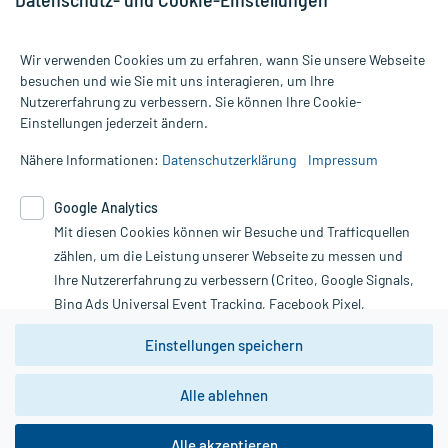
Wir verwenden Cookies um zu erfahren, wann Sie unsere Webseite
besuchen und wie Sie mit uns interagieren, um Ihre
Nutzererfahrung zu verbessern. Sie können Ihre Cookie-
Alle Preise gelten inkl. MwSt., ggf. zzgl. Versandkosten
Einstellungen jederzeit ändern.
Informationen auf dieser Website werden ausschließlich für
informative Zwecke zur Verfügung gestellt. Sie ersetzen keinesfalls
Nähere Informationen:
Datenschutzerklärung
Impressum
die Untersuchung und Behandlung durch einen Arzt. Bitte
beachten Sie, dass hierdurch weder Diagnosen gestellt noch
Google Analytics
Therapien eingeleitet werden können. | Diese Webseite benutzt
Mit diesen Cookies können wir Besuche und Trafficquellen
Google Analytics. Lesen Sie bitte dazu die wichtigen Hinweise in
unserer Datenschutzerklärung. Für den Widerruf einer Bestellung
zählen, um die Leistung unserer Webseite zu messen und
nutzen Sie das Formular:
Ihre Nutzererfahrung zu verbessern (Criteo, Google Signals,
Bing Ads Universal Event Tracking, Facebook Pixel,
Vertrag widerrufen
Youtube-Social Plugin).
Einstellungen speichern
Wir weisen darauf hin, dass die
Datenschutzbestimmungen von
Google Analytics
nicht
Alle ablehnen
*Hinweise zu unseren Aktionen und Bewertungen
zwingend den Europäischen Anforderungen gem. EU-
DSGVO genügen und ein Datentransfer in Drittstaaten bzw.
die USA nicht ausgeschlossen werden kann. Wie die
Alle akzeptieren