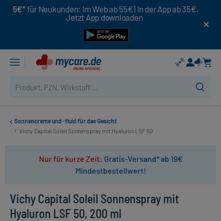
5€*
für Neukunden: Im Web ab 55€ | In der App ab 35€.
Jetzt App downloaden
Sonnencreme und -fluid für das Gesicht
/
Vichy Capital Soleil Sonnenspray mit Hyaluron LSF 50
Nur für kurze Zeit:
Gratis-Versand* ab 19€
Mindestbestellwert!
Vichy Capital Soleil Sonnenspray mit
Hyaluron LSF 50, 200 ml