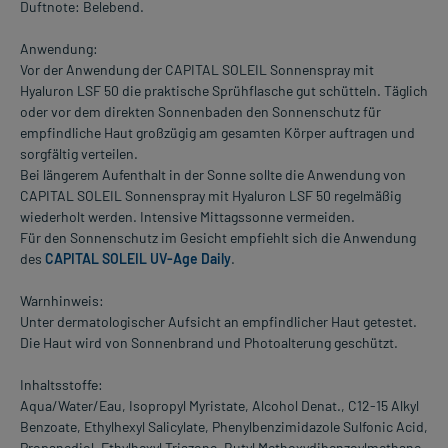
Duftnote: Belebend.
Anwendung:
Vor der Anwendung der CAPITAL SOLEIL Sonnenspray mit
Hyaluron LSF 50 die praktische Sprühflasche gut schütteln. Täglich
oder vor dem direkten Sonnenbaden den Sonnenschutz für
empfindliche Haut großzügig am gesamten Körper auftragen und
sorgfältig verteilen.
Bei längerem Aufenthalt in der Sonne sollte die Anwendung von
CAPITAL SOLEIL Sonnenspray mit Hyaluron LSF 50 regelmäßig
wiederholt werden. Intensive Mittagssonne vermeiden.
Für den Sonnenschutz im Gesicht empfiehlt sich die Anwendung
des
CAPITAL SOLEIL UV-Age Daily
.
Warnhinweis:
Unter dermatologischer Aufsicht an empfindlicher Haut getestet.
Die Haut wird von Sonnenbrand und Photoalterung geschützt.
Inhaltsstoffe:
Aqua/Water/Eau, Isopropyl Myristate, Alcohol Denat., C12-15 Alkyl
Benzoate, Ethylhexyl Salicylate, Phenylbenzimidazole Sulfonic Acid,
Propanediol, Ethylhexyl Triazone, Butyl Methoxydibenzoylmethane,