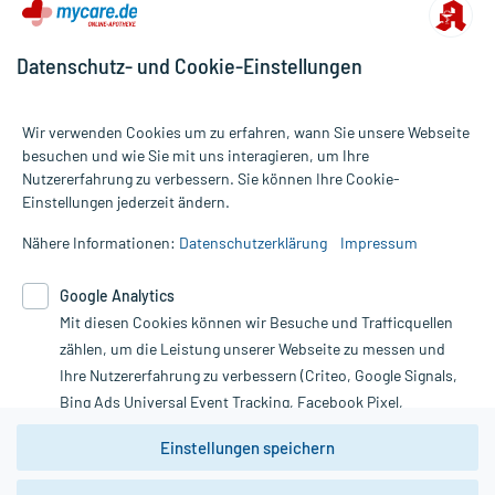
Datenschutz- und Cookie-Einstellungen
Für die Produkte der Kategorie Kniebandage wurden 12
Wir verwenden Cookies um zu erfahren, wann Sie unsere Webseite
Bewertungen mit durchschnittlich 4,8 von 5 Sternen abgegeben.
besuchen und wie Sie mit uns interagieren, um Ihre
Nutzererfahrung zu verbessern. Sie können Ihre Cookie-
Alle Preise gelten inkl. MwSt., ggf. zzgl. Versandkosten
Einstellungen jederzeit ändern.
Informationen auf dieser Website werden ausschließlich für
informative Zwecke zur Verfügung gestellt. Sie ersetzen keinesfalls
Nähere Informationen:
Datenschutzerklärung
Impressum
die Untersuchung und Behandlung durch einen Arzt. Bitte
beachten Sie, dass hierdurch weder Diagnosen gestellt noch
Google Analytics
Therapien eingeleitet werden können. | Diese Webseite benutzt
Google Analytics. Lesen Sie bitte dazu die wichtigen Hinweise in
Mit diesen Cookies können wir Besuche und Trafficquellen
unserer Datenschutzerklärung. Für den Widerruf einer Bestellung
zählen, um die Leistung unserer Webseite zu messen und
nutzen Sie das Formular:
Ihre Nutzererfahrung zu verbessern (Criteo, Google Signals,
Bing Ads Universal Event Tracking, Facebook Pixel,
Vertrag widerrufen
Youtube-Social Plugin).
Einstellungen speichern
Wir weisen darauf hin, dass die
Datenschutzbestimmungen von
Google Analytics
nicht