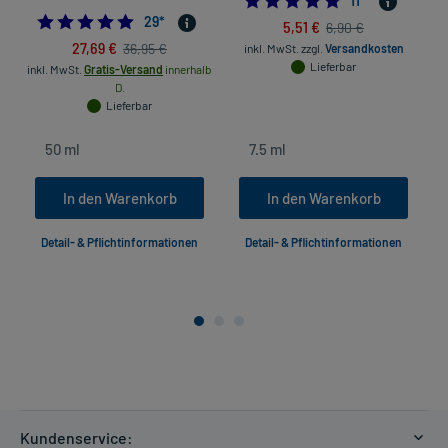
11
*
4.827586206896552
29
*
5,51 €
6,90 €
27,69 €
36,95 €
inkl. MwSt.
zzgl.
Versandkosten
Lieferbar
inkl. MwSt.
Gratis-Versand
innerhalb
D.
Lieferbar
In den Warenkorb
In den Warenkorb
Detail- & Pflichtinformationen
Detail- & Pflichtinformationen
Kundenservice: