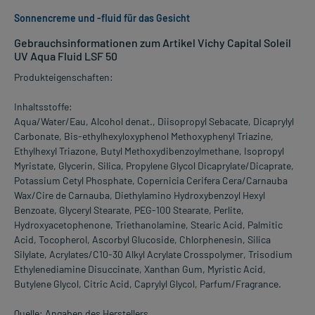
Sonnencreme und -fluid für das Gesicht
Gebrauchsinformationen zum Artikel Vichy Capital Soleil
UV Aqua Fluid LSF 50
Produkteigenschaften:
Inhaltsstoffe:
Aqua/Water/Eau, Alcohol denat., Diisopropyl Sebacate, Dicaprylyl
Carbonate, Bis-ethylhexyloxyphenol Methoxyphenyl Triazine,
Ethylhexyl Triazone, Butyl Methoxydibenzoylmethane, Isopropyl
Myristate, Glycerin, Silica, Propylene Glycol Dicaprylate/Dicaprate,
Potassium Cetyl Phosphate, Copernicia Cerifera Cera/Carnauba
Wax/Cire de Carnauba, Diethylamino Hydroxybenzoyl Hexyl
Benzoate, Glyceryl Stearate, PEG-100 Stearate, Perlite,
Hydroxyacetophenone, Triethanolamine, Stearic Acid, Palmitic
Acid, Tocopherol, Ascorbyl Glucoside, Chlorphenesin, Silica
Silylate, Acrylates/C10-30 Alkyl Acrylate Crosspolymer, Trisodium
Ethylenediamine Disuccinate, Xanthan Gum, Myristic Acid,
Butylene Glycol, Citric Acid, Caprylyl Glycol, Parfum/Fragrance.
Quelle: Angaben des Herstellers