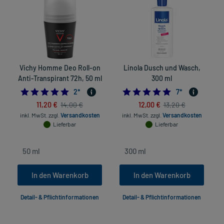
Vichy Homme Deo Roll-on
Linola Dusch und Wasch,
Anti-Transpirant 72h, 50 ml
300 ml
5.0
5.0
2
*
7
*
11,20 €
12,00 €
14,00 €
13,20 €
in
inkl. MwSt.
zzgl.
Versandkosten
inkl. MwSt.
zzgl.
Versandkosten
Lieferbar
Lieferbar
In den Warenkorb
In den Warenkorb
Detail- & Pflichtinformationen
Detail- & Pflichtinformationen