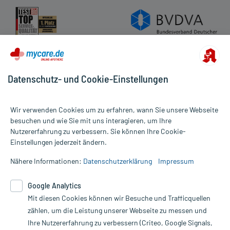
Datenschutz- und Cookie-Einstellungen
Wir verwenden Cookies um zu erfahren, wann Sie unsere Webseite
besuchen und wie Sie mit uns interagieren, um Ihre
Nutzererfahrung zu verbessern. Sie können Ihre Cookie-
Alle Preise gelten inkl. MwSt., ggf. zzgl. Versandkosten
Einstellungen jederzeit ändern.
Informationen auf dieser Website werden ausschließlich für
informative Zwecke zur Verfügung gestellt. Sie ersetzen keinesfalls
Nähere Informationen:
Datenschutzerklärung
Impressum
die Untersuchung und Behandlung durch einen Arzt. Bitte
beachten Sie, dass hierdurch weder Diagnosen gestellt noch
Google Analytics
Therapien eingeleitet werden können. | Diese Webseite benutzt
Mit diesen Cookies können wir Besuche und Trafficquellen
Google Analytics. Lesen Sie bitte dazu die wichtigen Hinweise in
unserer Datenschutzerklärung. Für den Widerruf einer Bestellung
zählen, um die Leistung unserer Webseite zu messen und
nutzen Sie das Formular:
Ihre Nutzererfahrung zu verbessern (Criteo, Google Signals,