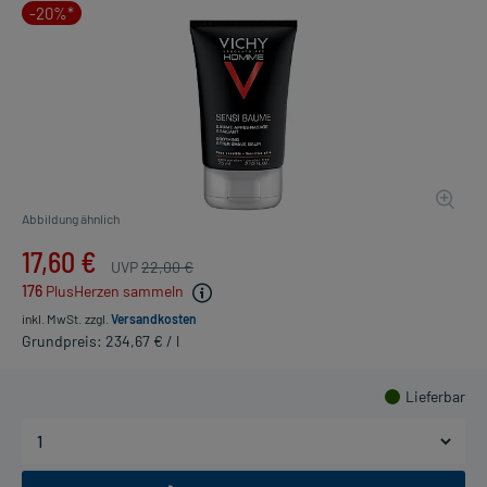
-20%*
Abbildung ähnlich
17,60 €
UVP
22,00 €
176
PlusHerzen sammeln
inkl. MwSt.
zzgl.
Versandkosten
Grundpreis: 234,67 € / l
Lieferbar