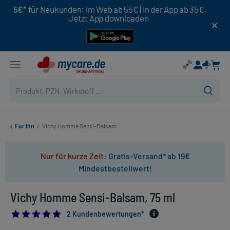
5€*
für Neukunden: Im Web ab 55€ | In der App ab 35€.
Jetzt App downloaden
Für Ihn
/
Vichy Homme Sensi-Balsam
Nur für kurze Zeit:
Gratis-Versand* ab 19€
Mindestbestellwert!
Vichy Homme Sensi-Balsam, 75 ml
5.0
2 Kundenbewertungen*