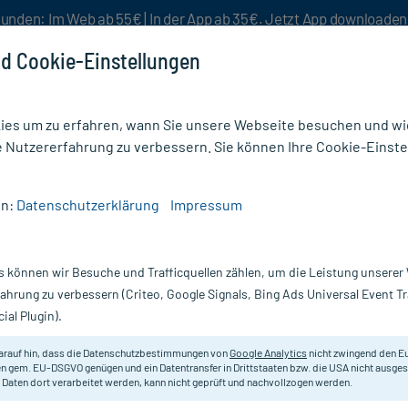
unden: Im Web ab 55€ | In der App ab 35€. Jetzt App downloade
d Cookie-Einstellungen
es um zu erfahren, wann Sie unsere Webseite besuchen und wie
e Nutzererfahrung zu verbessern. Sie können Ihre Cookie-Einste
nlösen
Rezeptur
Aktion %
en:
Datenschutzerklärung
Impressum
/
Rasierschaum, Rasiergel & Rasiercreme
/
Vichy HOMME Rasiergel Anti-Hautirritation
s können wir Besuche und Trafficquellen zählen, um die Leistung unsere
Nur für kurze Zeit:
Gratis-Versand* ab 19€ Mindestbestellwert!
fahrung zu verbessern (Criteo, Google Signals, Bing Ads Universal Event 
ial Plugin).
autirritationen,
Vichy
arauf hin, dass die Datenschutzbestimmungen von
Google Analytics
nicht zwingend den E
n gem. EU-DSGVO genügen und ein Datentransfer in Drittstaaten bzw. die USA nicht ausg
 Daten dort verarbeitet werden, kann nicht geprüft und nachvollzogen werden.
Hautberuhigendes Rasiergel für die
Pickelchen.