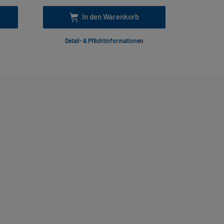
In den Warenkorb
Detail- & Pflichtinformationen
Deta