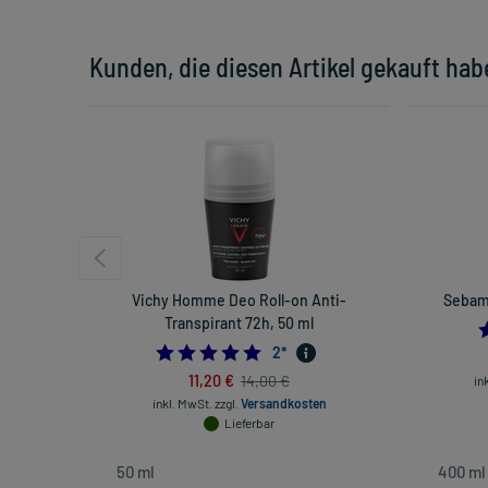
Kunden, die diesen Artikel gekauft hab
Vichy Homme Deo Roll-on Anti-
Sebam
Transpirant 72h, 50 ml
5.0
2
*
11,20 €
14,00 €
in
inkl. MwSt.
zzgl.
Versandkosten
Lieferbar