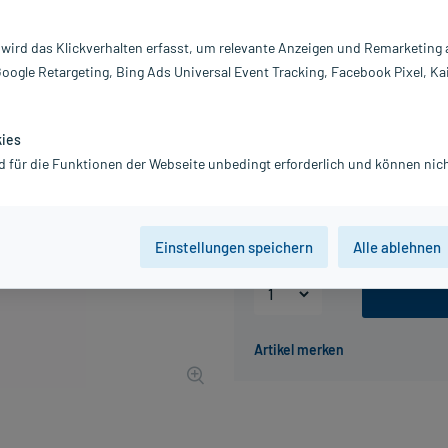
Darreichung:
Ge
 wird das Klickverhalten erfasst, um relevante Anzeigen und Remarketing
Inhalt:
15
Google Retargeting, Bing Ads Universal Event Tracking, Facebook Pixel, Ka
PZN:
16
Hersteller:
L'
15,01 €
kies
UVP
16,00 €
151
Pl
d für die Funktionen der Webseite unbedingt erforderlich und können nich
inkl. MwSt.
zzgl.
Versandkosten
Grundpreis: 100,07 € / l
Einstellungen speichern
Alle ablehnen