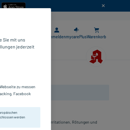
n
E-Rezept App
Anmelden
mycarePlus
Warenkorb
 Sie mit uns
llungen jederzeit
en
r Webseite zu messen
Tracking, Facebook
uropäischen
eschlossen werden
 tägliche Rasur. Schützt vor Irritationen, Rötungen und