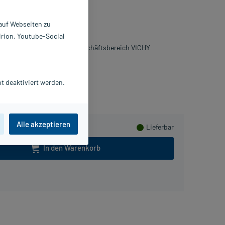
l
 auf Webseiten zu
0 ml
irion, Youtube-Social
354645
Oreal Deutschland GmbH Geschäftsbereich VICHY
usHerzen sammeln
t deaktiviert werden.
Alle akzeptieren
Lieferbar
In den Warenkorb