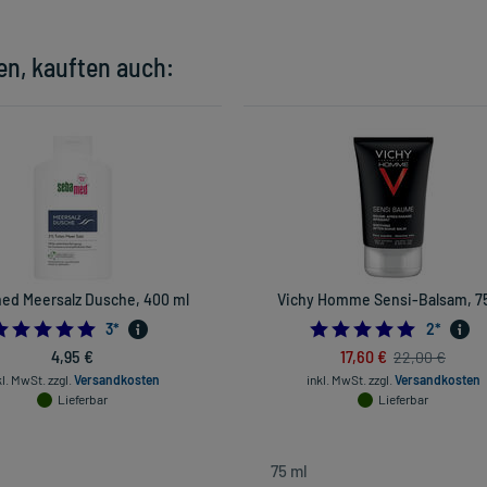
en, kauften auch:
ed Meersalz Dusche, 400 ml
Vichy Homme Sensi-Balsam, 75
5.0
5.0
3
*
2
*
4,95 €
17,60 €
22,00 €
kl. MwSt.
zzgl.
Versandkosten
inkl. MwSt.
zzgl.
Versandkosten
Lieferbar
Lieferbar