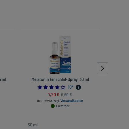
 ml
Melatonin Einschlaf-Spray, 30 ml
Wick ZzzQ
4.1
10
*
7,20 €
9,60 €
inkl. MwSt.
zzgl.
Versandkosten
Lieferbar
inkl