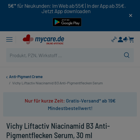
5€*
für Neukunden: Im Web ab 55€ | In der App ab 35€.
Jetzt App downloaden
Anti-Pigment Creme
/
Vichy Liftactiv Niacinamid B3 Anti-Pigmentflecken Serum
Nur für kurze Zeit:
Gratis-Versand* ab 19€
Mindestbestellwert!
Vichy Liftactiv Niacinamid B3 Anti-
Pigmentflecken Serum, 30 ml