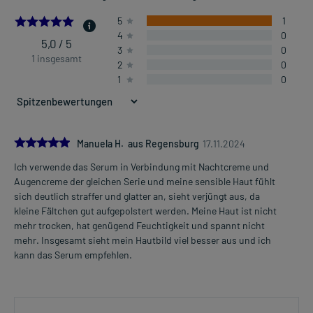
5.0
5
1
4
0
5,0 / 5
3
0
1 insgesamt
2
0
1
0
5.0
Manuela H. aus Regensburg
17.11.2024
Ich verwende das Serum in Verbindung mit Nachtcreme und
Augencreme der gleichen Serie und meine sensible Haut fühlt
sich deutlich straffer und glatter an, sieht verjüngt aus, da
kleine Fältchen gut aufgepolstert werden. Meine Haut ist nicht
mehr trocken, hat genügend Feuchtigkeit und spannt nicht
mehr. Insgesamt sieht mein Hautbild viel besser aus und ich
kann das Serum empfehlen.