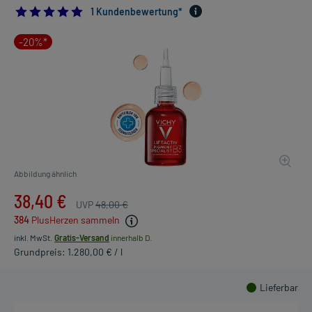
5.0
1 Kundenbewertung*
-20%*
Abbildung ähnlich
38,40 €
UVP
48,00 €
384
PlusHerzen sammeln
inkl. MwSt.
Gratis-Versand
innerhalb D.
Grundpreis: 1.280,00 € / l
Lieferbar