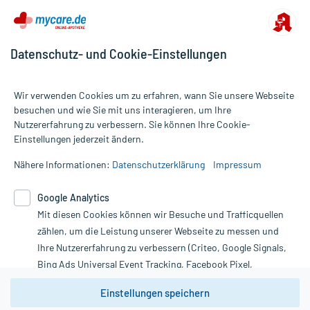
Datenschutz- und Cookie-Einstellungen
Wir verwenden Cookies um zu erfahren, wann Sie unsere Webseite
besuchen und wie Sie mit uns interagieren, um Ihre
Nutzererfahrung zu verbessern. Sie können Ihre Cookie-
Alle Preise gelten inkl. MwSt., ggf. zzgl. Versandkosten
Einstellungen jederzeit ändern.
Informationen auf dieser Website werden ausschließlich für
informative Zwecke zur Verfügung gestellt. Sie ersetzen keinesfalls
Nähere Informationen:
Datenschutzerklärung
Impressum
die Untersuchung und Behandlung durch einen Arzt. Bitte
beachten Sie, dass hierdurch weder Diagnosen gestellt noch
Google Analytics
Therapien eingeleitet werden können. | Diese Webseite benutzt
Google Analytics. Lesen Sie bitte dazu die wichtigen Hinweise in
Mit diesen Cookies können wir Besuche und Trafficquellen
unserer Datenschutzerklärung. Für den Widerruf einer Bestellung
zählen, um die Leistung unserer Webseite zu messen und
nutzen Sie das Formular:
Ihre Nutzererfahrung zu verbessern (Criteo, Google Signals,
Bing Ads Universal Event Tracking, Facebook Pixel,
Vertrag widerrufen
Youtube-Social Plugin).
Einstellungen speichern
Wir weisen darauf hin, dass die