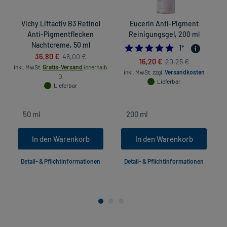
Vichy Liftactiv B3 Retinol
Eucerin Anti-Pigment
Anti-Pigmentflecken
Reinigungsgel, 200 ml
Nachtcreme, 50 ml
5.0
1
*
36,80 €
46,00 €
16,20 €
20,25 €
inkl. MwSt.
Gratis-Versand
innerhalb
inkl. MwSt.
zzgl.
Versandkosten
D.
Lieferbar
Lieferbar
In den Warenkorb
In den Warenkorb
Detail- & Pflichtinformationen
Detail- & Pflichtinformationen