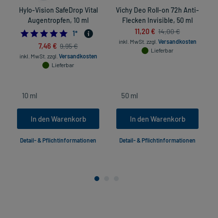
Hylo-Vision SafeDrop Vital
Vichy Deo Roll-on 72h Anti-
Augentropfen, 10 ml
Flecken Invisible, 50 ml
11,20 €
14,00 €
5.0
1
*
inkl. MwSt.
zzgl.
Versandkosten
7,46 €
9,95 €
Lieferbar
inkl. MwSt.
zzgl.
Versandkosten
in
Lieferbar
In den Warenkorb
In den Warenkorb
Detail- & Pflichtinformationen
Detail- & Pflichtinformationen