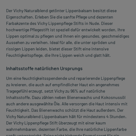
Der Vichy Naturalblend getönter Lippenbalsam besitzt diese
Eigenschaften. Erleben Sie die sanfte Pflege und dezenten
Farbakzente des Vichy Lippenpflege Stifts in Nude. Dieser
hochwertige Pflegestift ist speziell dafür entwickelt worden, Ihre
Lippen optimal zu pflegen und ihnen ein gesundes, geschmeidiges
Aussehen zu verleihen. Ideal für alle, die unter spröden und
rissigen Lippen leiden, bietet dieser Stift eine intensive
Feuchtigkeitspflege, die Ihre Lippen weich und glatt hält.
Inhaltsstoffe natürlichen Ursprungs
Um eine feuchtigkeitsspendende und reparierende Lippenpflege
zu kreieren, die auch auf empfindlicher Haut ein angenehmes
Tragegefühl erzeugt, setzt Vichy zu 96% auf natürliche
Inhaltsstoffe. Dazu zählen neben Bienenwachs und Kokosnussöl
auch andere ausgewählte Öle. Alle versorgen die Haut intensiv mit
Feuchtigkeit. Das Bienenwachs schützt die Haut außerdem. Der
Vichy Naturalblend Lippenbalsam hält für mindestens 4 Stunden.
Der Vichy Lippenpflege Stift überzeugt mit einer kaum
wahrnehmbaren, dezenten Farbe, die Ihre natürliche Lippenfarbe
sanft unterstreicht. Seine nicht klebende Formel sorgt für ein