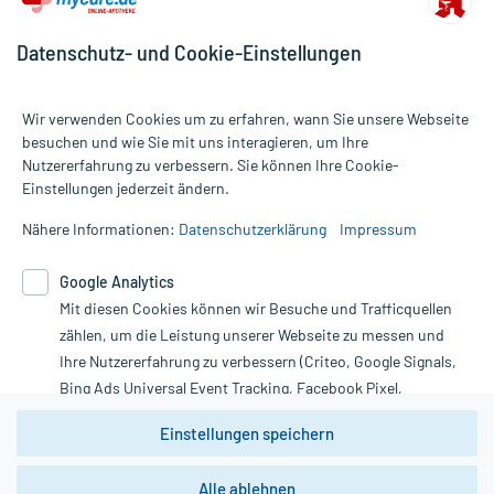
Datenschutz- und Cookie-Einstellungen
Wir verwenden Cookies um zu erfahren, wann Sie unsere Webseite
besuchen und wie Sie mit uns interagieren, um Ihre
Nutzererfahrung zu verbessern. Sie können Ihre Cookie-
Alle Preise gelten inkl. MwSt., ggf. zzgl. Versandkosten
Einstellungen jederzeit ändern.
Informationen auf dieser Website werden ausschließlich für
informative Zwecke zur Verfügung gestellt. Sie ersetzen keinesfalls
Nähere Informationen:
Datenschutzerklärung
Impressum
die Untersuchung und Behandlung durch einen Arzt. Bitte
beachten Sie, dass hierdurch weder Diagnosen gestellt noch
Google Analytics
Therapien eingeleitet werden können. | Diese Webseite benutzt
Mit diesen Cookies können wir Besuche und Trafficquellen
Google Analytics. Lesen Sie bitte dazu die wichtigen Hinweise in
unserer Datenschutzerklärung. Für den Widerruf einer Bestellung
zählen, um die Leistung unserer Webseite zu messen und
nutzen Sie das Formular:
Ihre Nutzererfahrung zu verbessern (Criteo, Google Signals,
Bing Ads Universal Event Tracking, Facebook Pixel,
Vertrag widerrufen
Youtube-Social Plugin).
Einstellungen speichern
Wir weisen darauf hin, dass die
Datenschutzbestimmungen von
Google Analytics
nicht
Alle ablehnen
*Hinweise zu unseren Aktionen und Bewertungen