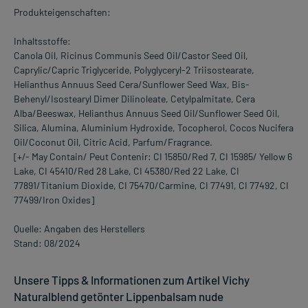
Produkteigenschaften:
Inhaltsstoffe:
Canola Oil, Ricinus Communis Seed Oil/Castor Seed Oil,
Caprylic/Capric Triglyceride, Polyglyceryl-2 Triisostearate,
Helianthus Annuus Seed Cera/Sunflower Seed Wax, Bis-
Behenyl/Isostearyl Dimer Dilinoleate, Cetylpalmitate, Cera
Alba/Beeswax, Helianthus Annuus Seed Oil/Sunflower Seed Oil,
Silica, Alumina, Aluminium Hydroxide, Tocopherol, Cocos Nucifera
Oil/Coconut Oil, Citric Acid, Parfum/Fragrance.
[+/- May Contain/ Peut Contenir: CI 15850/Red 7, CI 15985/ Yellow 6
Lake, CI 45410/Red 28 Lake, CI 45380/Red 22 Lake, CI
77891/Titanium Dioxide, CI 75470/Carmine, CI 77491, CI 77492, CI
77499/Iron Oxides]
Quelle: Angaben des Herstellers
Stand: 08/2024
Unsere Tipps & Informationen zum Artikel Vichy
Naturalblend getönter Lippenbalsam nude