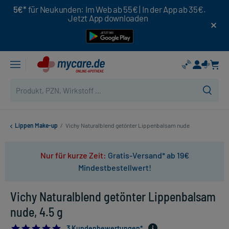
5€*
für Neukunden: Im Web ab 55€ | In der App ab 35€.
Jetzt App downloaden
Lippen Make-up
/
Vichy Naturalblend getönter Lippenbalsam nude
Nur für kurze Zeit:
Gratis-Versand* ab 19€
Mindestbestellwert!
Vichy Naturalblend getönter Lippenbalsam
nude, 4.5 g
5.0
3 Kundenbewertungen*