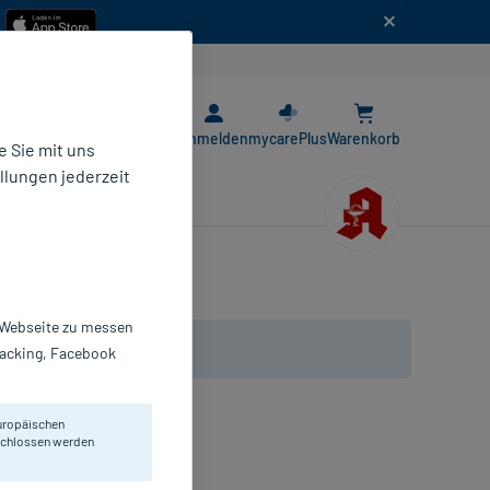
n
E-Rezept App
Anmelden
mycarePlus
Warenkorb
 Sie mit uns
llungen jederzeit
r Webseite zu messen
Tracking, Facebook
uropäischen
Trockene Auge.
eschlossen werden
gentropfen