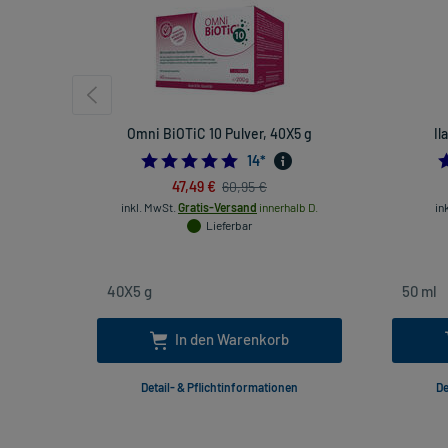
Omni BiOTiC 10 Pulver, 40X5 g
Il
4.785714285714286
14
*
47,49 €
60,95 €
inkl. MwSt.
Gratis-Versand
innerhalb D.
in
Lieferbar
In den Warenkorb
Detail- & Pflichtinformationen
De