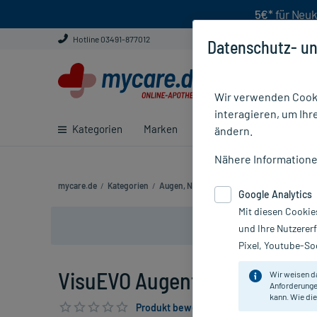
5€*
für Neuk
Hotline 03491-877012
Datenschutz- un
Wir verwenden Cooki
interagieren, um Ihr
Kategorien
Marken
Ratgeber
E-Rezept ei
ändern.
Nähere Information
mycare.de
/
Kategorien
/
Augen, Nase & Ohren
/
Augen
/
Trockene
Google Analytics
Mit diesen Cookie
und Ihre Nutzerer
Pixel, Youtube-Soc
VisuEVO Augentropfen, 10 ml
Wir weisen d
Anforderunge
kann. Wie die
Produkt bewerten & PlusHerzen sichern