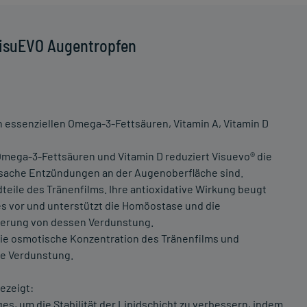
VisuEVO Augentropfen
on essenziellen Omega-3-Fettsäuren, Vitamin A, Vitamin D
Omega-3-Fettsäuren und Vitamin D reduziert Visuevo® die
sache Entzündungen an der Augenoberfläche sind.
teile des Tränenfilms. Ihre antioxidative Wirkung beugt
s vor und unterstützt die Homöostase und die
ierung von dessen Verdunstung.
ie osmotische Konzentration des Tränenfilms und
ge Verdunstung.
ezeigt:
s, um die Stabilität der Lipidschicht zu verbessern, indem