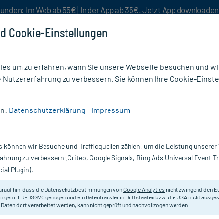
unden: Im Web ab 55€ | In der App ab 35€. Jetzt App downloade
d Cookie-Einstellungen
es um zu erfahren, wann Sie unsere Webseite besuchen und wie
e Nutzererfahrung zu verbessern. Sie können Ihre Cookie-Einste
nlösen
Rezeptur
Aktion %
en:
Datenschutzerklärung
Impressum
 Augen
/
VisuEVO Augentropfen
s können wir Besuche und Trafficquellen zählen, um die Leistung unsere
Nur für kurze Zeit:
Gratis-Versand* ab 19€ Mindestbestellwert!
fahrung zu verbessern (Criteo, Google Signals, Bing Ads Universal Event 
ial Plugin).
arauf hin, dass die Datenschutzbestimmungen von
Google Analytics
nicht zwingend den E
Augentropfen für das evaporative 
n gem. EU-DSGVO genügen und ein Datentransfer in Drittstaaten bzw. die USA nicht ausg
 Daten dort verarbeitet werden, kann nicht geprüft und nachvollzogen werden.
Darreichung:
Au