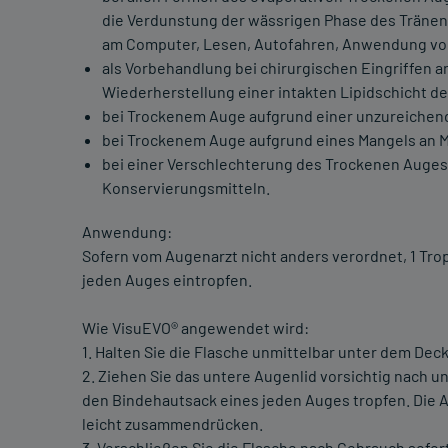
die Verdunstung der wässrigen Phase des Tränenfi
am Computer, Lesen, Autofahren, Anwendung von 
als Vorbehandlung bei chirurgischen Eingriffen 
Wiederherstellung einer intakten Lipidschicht d
bei Trockenem Auge aufgrund einer unzureichen
bei Trockenem Auge aufgrund eines Mangels an M
bei einer Verschlechterung des Trockenen Auge
Konservierungsmitteln.
Anwendung:
Sofern vom Augenarzt nicht anders verordnet, 1 Tro
jeden Auges eintropfen.
Wie VisuEVO® angewendet wird:
1. Halten Sie die Flasche unmittelbar unter dem Deck
2. Ziehen Sie das untere Augenlid vorsichtig nach u
den Bindehautsack eines jeden Auges tropfen. Die
leicht zusammendrücken.
3. Verschließen Sie die Flasche nach Gebrauch sofo