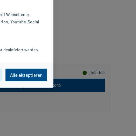
 ml
6205052
 auf Webseiten zu
SUfarma B.V.
irion, Youtube-Social
Beipackzettel als PDF
mmeln
t deaktiviert werden.
Lieferbar
Alle akzeptieren
In den Warenkorb