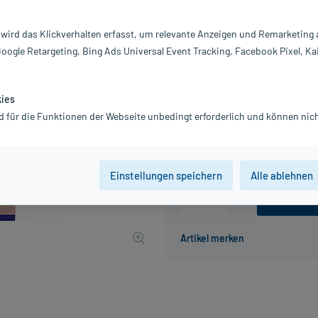
Inhalt:
10
PZN:
1
 wird das Klickverhalten erfasst, um relevante Anzeigen und Remarketing
Hersteller:
VI
Google Retargeting, Bing Ads Universal Event Tracking, Facebook Pixel, Ka
Information:
18,21 €
183
PlusHerzen sa
kies
d für die Funktionen der Webseite unbedingt erforderlich und können nich
inkl. MwSt.
zzgl.
Versandkosten
Grundpreis: 1.821,00 € / l
Einstellungen speichern
Alle ablehnen