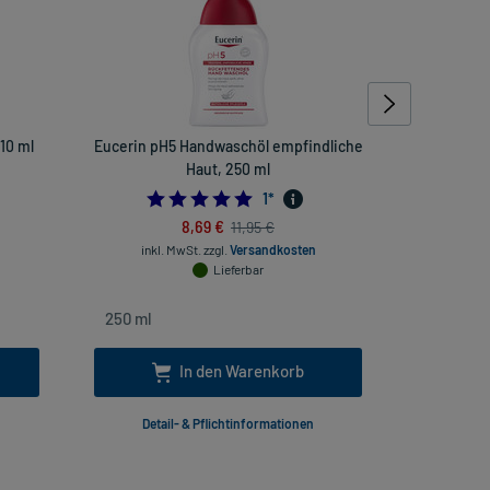
10 ml
Eucerin pH5 Handwaschöl empfindliche
Thomapyri
Haut, 250 ml
5.0
1
*
8,69 €
11,95 €
inkl
inkl. MwSt.
zzgl.
Versandkosten
Lieferbar
In den Warenkorb
Detail- & Pflichtinformationen
Deta