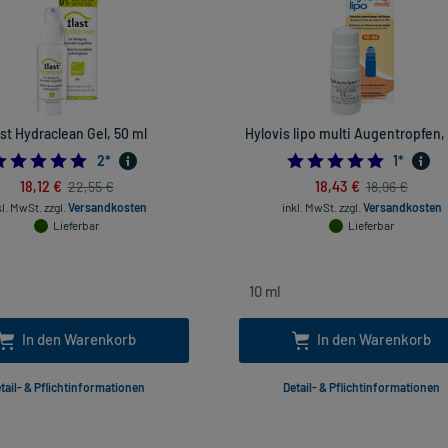
ast Hydraclean Gel, 50 ml
Hylovis lipo multi Augentropfen, 
5.0
5.0
2
*
1
*
18,12 €
18,43 €
22,55 €
18,96 €
kl. MwSt.
zzgl.
Versandkosten
inkl. MwSt.
zzgl.
Versandkosten
Lieferbar
Lieferbar
In den Warenkorb
In den Warenkorb
tail- & Pflichtinformationen
Detail- & Pflichtinformationen