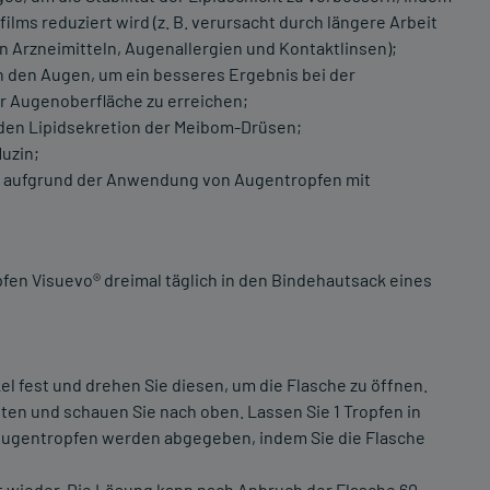
lms reduziert wird (z. B. verursacht durch längere Arbeit
Arzneimitteln, Augenallergien und Kontaktlinsen);
an den Augen, um ein besseres Ergebnis bei der
er Augenoberfläche zu erreichen;
den Lipidsekretion der Meibom-Drüsen;
uzin;
s aufgrund der Anwendung von Augentropfen mit
pfen Visuevo® dreimal täglich in den Bindehautsack eines
el fest und drehen Sie diesen, um die Flasche zu öffnen.
nten und schauen Sie nach oben. Lassen Sie 1 Tropfen in
 Augentropfen werden abgegeben, indem Sie die Flasche
rt wieder. Die Lösung kann nach Anbruch der Flasche 60