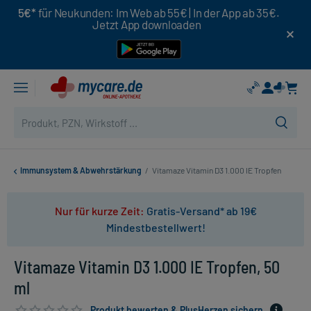
5€*
für Neukunden: Im Web ab 55€ | In der App ab 35€.
Jetzt App downloaden
Immunsystem & Abwehrstärkung
/
Vitamaze Vitamin D3 1.000 IE Tropfen
Nur für kurze Zeit:
Gratis-Versand* ab 19€
Mindestbestellwert!
Vitamaze Vitamin D3 1.000 IE Tropfen, 50
ml
Produkt bewerten & PlusHerzen sichern