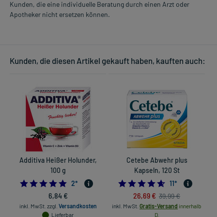
Kunden, die eine individuelle Beratung durch einen Arzt oder
Apotheker nicht ersetzen können.
Kunden, die diesen Artikel gekauft haben, kauften auch:
Additiva Heißer Holunder,
Cetebe Abwehr plus
100 g
Kapseln, 120 St
5.0
4.6363636363636
2
*
11
*
6,84 €
26,69 €
39,99 €
inkl. MwSt.
zzgl.
Versandkosten
inkl. MwSt.
Gratis-Versand
innerhalb
Lieferbar
D.
in