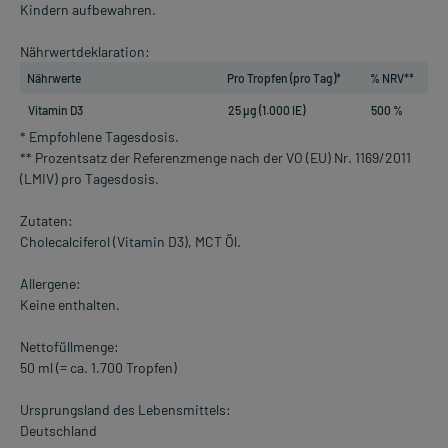
Kindern aufbewahren.
Nährwertdeklaration:
Nährwerte
Pro Tropfen (pro Tag)*
% NRV**
Vitamin D3
25 µg (1.000 IE)
500 %
* Empfohlene Tagesdosis.
** Prozentsatz der Referenzmenge nach der VO (EU) Nr. 1169/2011
(LMIV) pro Tagesdosis.
Zutaten:
Cholecalciferol (Vitamin D3), MCT Öl.
Allergene:
Keine enthalten.
Nettofüllmenge:
50 ml (= ca. 1.700 Tropfen)
Ursprungsland des Lebensmittels:
Deutschland