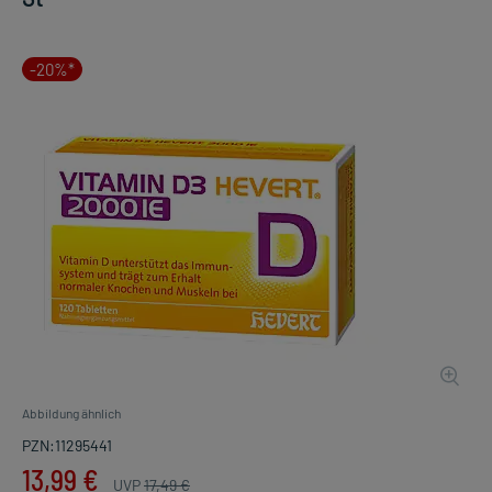
-20%*
Abbildung ähnlich
PZN:11295441
13,99 €
UVP
17,49 €