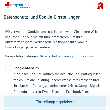
Datenschutz- und Cookie-Einstellungen
Wir verwenden Cookies um zu erfahren, wann Sie unsere Webseite
besuchen und wie Sie mit uns interagieren, um Ihre
Nutzererfahrung zu verbessern. Sie können Ihre Cookie-
Alle Preise gelten inkl. MwSt., ggf. zzgl. Versandkosten
Einstellungen jederzeit ändern.
Informationen auf dieser Website werden ausschließlich für
informative Zwecke zur Verfügung gestellt. Sie ersetzen keinesfalls
Nähere Informationen:
Datenschutzerklärung
Impressum
die Untersuchung und Behandlung durch einen Arzt. Bitte
beachten Sie, dass hierdurch weder Diagnosen gestellt noch
Google Analytics
Therapien eingeleitet werden können. | Diese Webseite benutzt
Google Analytics. Lesen Sie bitte dazu die wichtigen Hinweise in
Mit diesen Cookies können wir Besuche und Trafficquellen
unserer Datenschutzerklärung. Für den Widerruf einer Bestellung
zählen, um die Leistung unserer Webseite zu messen und
nutzen Sie das Formular:
Ihre Nutzererfahrung zu verbessern (Criteo, Google Signals,
Bing Ads Universal Event Tracking, Facebook Pixel,
Vertrag widerrufen
Youtube-Social Plugin).
Einstellungen speichern
Wir weisen darauf hin, dass die