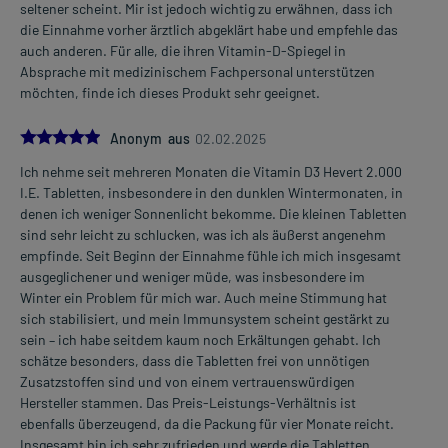
seltener scheint. Mir ist jedoch wichtig zu erwähnen, dass ich
die Einnahme vorher ärztlich abgeklärt habe und empfehle das
auch anderen. Für alle, die ihren Vitamin-D-Spiegel in
Absprache mit medizinischem Fachpersonal unterstützen
möchten, finde ich dieses Produkt sehr geeignet.
5.0
Anonym aus
02.02.2025
Ich nehme seit mehreren Monaten die Vitamin D3 Hevert 2.000
I.E. Tabletten, insbesondere in den dunklen Wintermonaten, in
denen ich weniger Sonnenlicht bekomme. Die kleinen Tabletten
sind sehr leicht zu schlucken, was ich als äußerst angenehm
empfinde. Seit Beginn der Einnahme fühle ich mich insgesamt
ausgeglichener und weniger müde, was insbesondere im
Winter ein Problem für mich war. Auch meine Stimmung hat
sich stabilisiert, und mein Immunsystem scheint gestärkt zu
sein – ich habe seitdem kaum noch Erkältungen gehabt. Ich
schätze besonders, dass die Tabletten frei von unnötigen
Zusatzstoffen sind und von einem vertrauenswürdigen
Hersteller stammen. Das Preis-Leistungs-Verhältnis ist
ebenfalls überzeugend, da die Packung für vier Monate reicht.
Insgesamt bin ich sehr zufrieden und werde die Tabletten