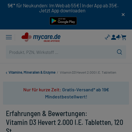
5€*
für Neukunden: Im Web ab 55€ | In der App ab 35€.
Jetzt App downloaden
Vitamine, Mineralien & Enzyme
/
Vitamin D3 Hevert 2.000 I.E. Tabletten
Nur für kurze Zeit:
Gratis-Versand* ab 19€
Mindestbestellwert!
Erfahrungen & Bewertungen:
Vitamin D3 Hevert 2.000 I.E. Tabletten, 120
St