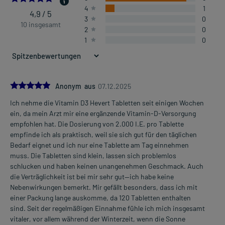
4
1
4,9 / 5
3
0
10 insgesamt
2
0
1
0
5.0
Anonym aus
07.12.2025
Ich nehme die Vitamin D3 Hevert Tabletten seit einigen Wochen
ein, da mein Arzt mir eine ergänzende Vitamin-D-Versorgung
empfohlen hat. Die Dosierung von 2.000 I.E. pro Tablette
empfinde ich als praktisch, weil sie sich gut für den täglichen
Bedarf eignet und ich nur eine Tablette am Tag einnehmen
muss. Die Tabletten sind klein, lassen sich problemlos
schlucken und haben keinen unangenehmen Geschmack. Auch
die Verträglichkeit ist bei mir sehr gut—ich habe keine
Nebenwirkungen bemerkt. Mir gefällt besonders, dass ich mit
einer Packung lange auskomme, da 120 Tabletten enthalten
sind. Seit der regelmäßigen Einnahme fühle ich mich insgesamt
vitaler, vor allem während der Winterzeit, wenn die Sonne