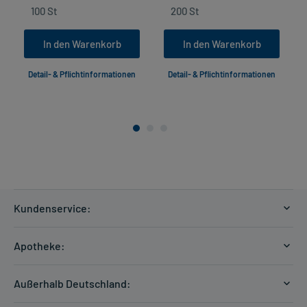
In den Warenkorb
In den Warenkorb
Detail- & Pflichtinformationen
Detail- & Pflichtinformationen
Kundenservice:
Versandkosten
Apotheke:
Zahlungsarten
Ratgeber
Kontakt
Außerhalb Deutschland:
E-Rezept
FAQ