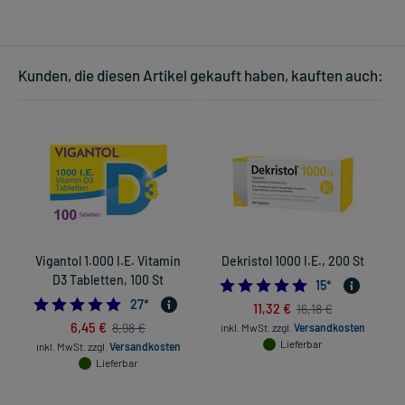
Kunden, die diesen Artikel gekauft haben, kauften auch:
Vigantol 1.000 I.E. Vitamin
Dekristol 1000 I.E., 200 St
C
D3 Tabletten, 100 St
4.8666666666666
15
*
4.962962962962963
27
*
11,32 €
16,18 €
6,45 €
8,98 €
inkl. MwSt.
zzgl.
Versandkosten
in
Lieferbar
inkl. MwSt.
zzgl.
Versandkosten
Lieferbar