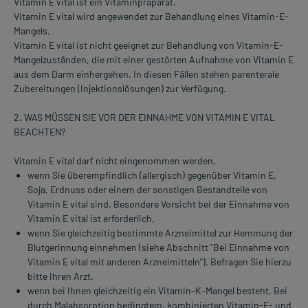
Vitamin E vital ist ein Vitaminpräparat.
Vitamin E vital wird angewendet zur Behandlung eines Vitamin-E-
Mangels.
Vitamin E vital ist nicht geeignet zur Behandlung von Vitamin-E-
Mangelzuständen, die mit einer gestörten Aufnahme von Vitamin E
aus dem Darm einhergehen. In diesen Fällen stehen parenterale
Zubereitungen (Injektionslösungen) zur Verfügung.
2. WAS MÜSSEN SIE VOR DER EINNAHME VON VITAMIN E VITAL
BEACHTEN?
Vitamin E vital darf nicht eingenommen werden,
wenn Sie überempfindlich (allergisch) gegenüber Vitamin E,
Soja, Erdnuss oder einem der sonstigen Bestandteile von
Vitamin E vital sind. Besondere Vorsicht bei der Einnahme von
Vitamin E vital ist erforderlich,
wenn Sie gleichzeitig bestimmte Arzneimittel zur Hemmung der
Blutgerinnung einnehmen (siehe Abschnitt "Bei Einnahme von
Vitamin E vital mit anderen Arzneimitteln"). Befragen Sie hierzu
bitte Ihren Arzt.
wenn bei Ihnen gleichzeitig ein Vitamin-K-Mangel besteht. Bei
durch Malabsorption bedingtem, kombinierten Vitamin-E- und