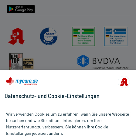
Barrierefreiheitserklärung
Datenschutz- und Cookie-Einstellungen
Wir verwenden Cookies um zu erfahren, wann Sie unsere Webseite
besuchen und wie Sie mit uns interagieren, um Ihre
Nutzererfahrung zu verbessern. Sie können Ihre Cookie-
Alle Preise gelten inkl. MwSt., ggf. zzgl. Versandkosten
Einstellungen jederzeit ändern.
Informationen auf dieser Website werden ausschließlich für