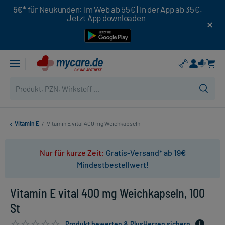
5€*
für Neukunden: Im Web ab 55€ | In der App ab 35€.
Jetzt App downloaden
Vitamin E
/
Vitamin E vital 400 mg Weichkapseln
Nur für kurze Zeit:
Gratis-Versand* ab 19€
Mindestbestellwert!
Vitamin E vital 400 mg Weichkapseln, 100
St
Produkt bewerten & PlusHerzen sichern