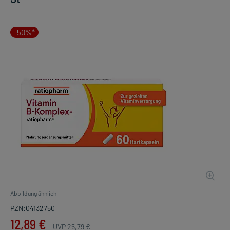
-50%*
Abbildung ähnlich
PZN:04132750
12,89 €
UVP
25,79 €