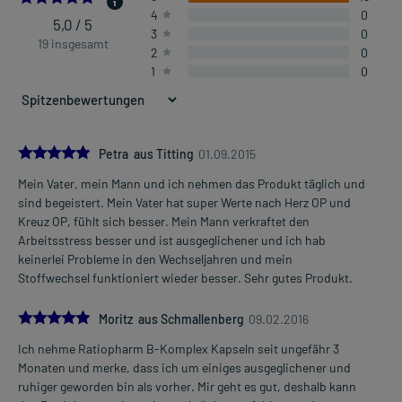
4
0
5,0 / 5
3
0
19 insgesamt
2
0
1
0
5.0
Petra aus Titting
01.09.2015
Mein Vater, mein Mann und ich nehmen das Produkt täglich und
sind begeistert. Mein Vater hat super Werte nach Herz OP und
Kreuz OP, fühlt sich besser. Mein Mann verkraftet den
Arbeitsstress besser und ist ausgeglichener und ich hab
keinerlei Probleme in den Wechseljahren und mein
Stoffwechsel funktioniert wieder besser. Sehr gutes Produkt.
5.0
Moritz aus Schmallenberg
09.02.2016
Ich nehme Ratiopharm B-Komplex Kapseln seit ungefähr 3
Monaten und merke, dass ich um einiges ausgeglichener und
ruhiger geworden bin als vorher. Mir geht es gut, deshalb kann