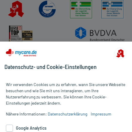
Datenschutz- und Cookie-Einstellungen
Wir verwenden Cookies um zu erfahren, wann Sie unsere Webseite
besuchen und wie Sie mit uns interagieren, um Ihre
Nutzererfahrung zu verbessern. Sie können Ihre Cookie-
Alle Preise gelten inkl. MwSt., ggf. zzgl. Versandkosten
Einstellungen jederzeit ändern.
Informationen auf dieser Website werden ausschließlich für
informative Zwecke zur Verfügung gestellt. Sie ersetzen keinesfalls
Nähere Informationen:
Datenschutzerklärung
Impressum
die Untersuchung und Behandlung durch einen Arzt. Bitte
beachten Sie, dass hierdurch weder Diagnosen gestellt noch
Google Analytics
Therapien eingeleitet werden können. | Diese Webseite benutzt