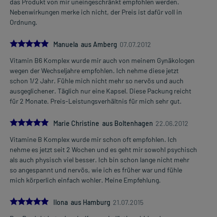
das Produkt von mir uneingeschränkt empfohlen werden.
Nebenwirkungen merke ich nicht, der Preis ist dafür voll in
Ordnung.
5.0
Manuela aus Amberg
07.07.2012
Vitamin B6 Komplex wurde mir auch von meinem Gynäkologen
wegen der Wechseljahre empfohlen. Ich nehme diese jetzt
schon 1/2 Jahr. Fühle mich nicht mehr so nervös und auch
ausgeglichener. Täglich nur eine Kapsel. Diese Packung reicht
für 2 Monate. Preis-Leistungsverhältnis für mich sehr gut.
5.0
Marie Christine aus Boltenhagen
22.06.2012
Vitamine B Komplex wurde mir schon oft empfohlen. Ich
nehme es jetzt seit 2 Wochen und es geht mir sowohl psychisch
als auch physisch viel besser. Ich bin schon lange nicht mehr
so angespannt und nervös, wie ich es früher war und fühle
mich körperlich einfach wohler. Meine Empfehlung.
5.0
Ilona aus Hamburg
21.07.2015