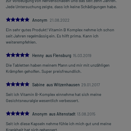
zur Vorbeugung von Nervenschäden und das seit zehn Jahren.
Jede Untersuchung zeigte, dass ich keine Schädigungen habe.
5.0
Anonym
21.08.2022
Ein sehr gutes Produkt! Vitamin B Komplex nehme ich schon
seit Jahren regelmässig ein. Es hilft prima. Kann ich
weiterempfehlen.
5.0
Henny aus Flensburg
15.03.2019
Die Tabletten haben meinem Mann und mir mit unzähligen
Krämpfen geholfen. Super preisfreundlich.
5.0
Sabine aus Witzenhausen
29.01.2017
Seit ich Vitamin B-Komplex einnehme hat sich meine
Gesichtsneuralgie wesentlich verbessert.
5.0
Anonym aus Altenstadt
13.08.2015
Seit ich diese Kapseln nehme fühle ich mich gut und meine
Krankheit hat sich gebessert.