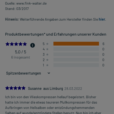
Quelle: www.fink-walter.de
Stand: 03/2017
Hinweis:
Weiterführende Angaben zum Hersteller finden Sie
hier
.
Produktbewertungen* und Erfahrungen unserer Kunden
5.0
5
6
4
0
5,0 / 5
3
0
6 insgesamt
2
0
1
0
5.0
Susanne aus Limburg
28.03.2022
Ich bin von den Vlieskompressen hellauf begeistert. Bisher
hatte ich immer die etwas teureren Mullkompressen für das
Aufbringen von Heilsalben oder entzündungshemmenden
Salben auf wunde/entzündete Stellen benutz. Nun bin ich eher