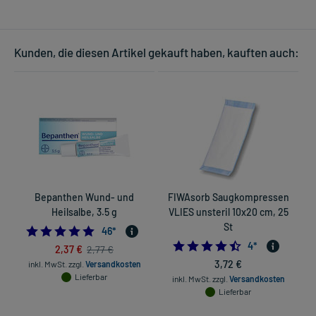
Kunden, die diesen Artikel gekauft haben, kauften auch:
Bepanthen Wund- und
FIWAsorb Saugkompressen
Heilsalbe, 3.5 g
VLIES unsteril 10x20 cm, 25
St
5.0
46
*
4.5
4
*
2,37 €
2,77 €
3,72 €
inkl. MwSt.
zzgl.
Versandkosten
Lieferbar
inkl. MwSt.
zzgl.
Versandkosten
Lieferbar