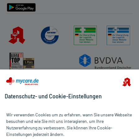
Datenschutz- und Cookie-Einstellungen
Wir verwenden Cookies um zu erfahren, wann Sie unsere Webseite
besuchen und wie Sie mit uns interagieren, um Ihre
Nutzererfahrung zu verbessern. Sie können Ihre Cookie-
Alle Preise gelten inkl. MwSt., ggf. zzgl. Versandkosten
Einstellungen jederzeit ändern.
Informationen auf dieser Website werden ausschließlich für