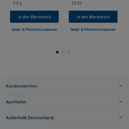
In den Warenkorb
In den Warenkorb
Detail- & Pflichtinformationen
Detail- & Pflichtinformationen
Kundenservice:
Versandkosten
Apotheke:
Zahlungsarten
Ratgeber
Kontakt
Außerhalb Deutschland:
E-Rezept
FAQ
Versandkosten Schweiz