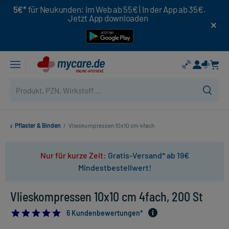
5€*
für Neukunden: Im Web ab 55€ | In der App ab 35€.
Jetzt App downloaden
Pflaster & Binden
/
Vlieskompressen 10x10 cm 4fach
Nur für kurze Zeit:
Gratis-Versand* ab 19€
Mindestbestellwert!
Vlieskompressen 10x10 cm 4fach, 200 St
5.0
6 Kundenbewertungen*