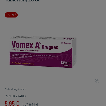
-36%*
Abbildung ähnlich
PZN:04274616
5,95 €
UVP
9,34 €