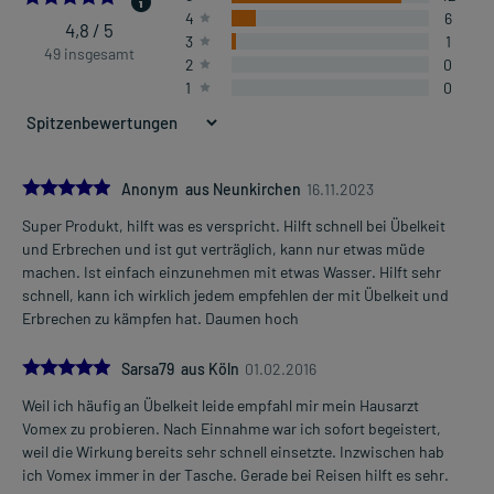
4
6
4,8 / 5
3
1
49 insgesamt
2
0
1
0
5.0
Anonym aus Neunkirchen
16.11.2023
Super Produkt, hilft was es verspricht. Hilft schnell bei Übelkeit
und Erbrechen und ist gut verträglich, kann nur etwas müde
machen. Ist einfach einzunehmen mit etwas Wasser. Hilft sehr
schnell, kann ich wirklich jedem empfehlen der mit Übelkeit und
Erbrechen zu kämpfen hat. Daumen hoch
5.0
Sarsa79 aus Köln
01.02.2016
Weil ich häufig an Übelkeit leide empfahl mir mein Hausarzt
Vomex zu probieren. Nach Einnahme war ich sofort begeistert,
weil die Wirkung bereits sehr schnell einsetzte. Inzwischen hab
ich Vomex immer in der Tasche. Gerade bei Reisen hilft es sehr.