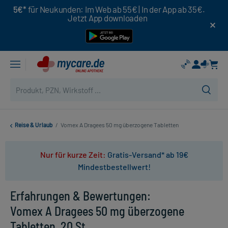
5€*
für Neukunden: Im Web ab 55€ | In der App ab 35€.
Jetzt App downloaden
Reise & Urlaub
/
Vomex A Dragees 50 mg überzogene Tabletten
Nur für kurze Zeit:
Gratis-Versand* ab 19€
Mindestbestellwert!
Erfahrungen & Bewertungen:
Vomex A Dragees 50 mg überzogene
Tabletten, 20 St