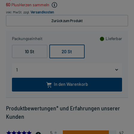
60
PlusHerzen sammeln
inkl. MwSt.
zzgl.
Versandkosten
Zurück zum Produkt
Packungseinheit
Lieferbar
10 St
20 St
In den Warenkorb
Produktbewertungen* und Erfahrungen unserer
Kunden
4.836734693877551
5
42