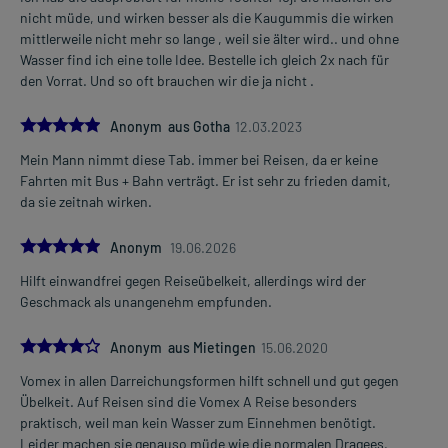
1-2 Sublingualtabletten
Mehr anzeigen
nicht müde, und wirken besser als die Kaugummis die wirken
3-4 mal täglich (im Abstand von mind. 6 Stunden)
mittlerweile nicht mehr so lange , weil sie älter wird.. und ohne
nach der Mahlzeit
Wasser find ich eine tolle Idee. Bestelle ich gleich 2x nach für
den Vorrat. Und so oft brauchen wir die ja nicht .
Die Gesamtdosis sollte nicht ohne Rücksprache mit einem Arzt
oder Apotheker überschritten werden.
5.0
Anonym aus Gotha
12.03.2023
Art der Anwendung?
Mein Mann nimmt diese Tab. immer bei Reisen, da er keine
Lassen Sie das Arzneimittel zergehen bzw. schmelzen und in der
Fahrten mit Bus + Bahn verträgt. Er ist sehr zu frieden damit,
Mundhöhle wirken. Legen Sie das Arzneimittel dafür unter die
da sie zeitnah wirken.
Zunge.
Während der Anwendung sollten Sie nichts essen oder trinken.
5.0
Anonym
19.06.2026
Dauer der Anwendung?
Hilft einwandfrei gegen Reiseübelkeit, allerdings wird der
Die Anwendungsdauer richtet sich nach der Art der Beschwerden
Geschmack als unangenehm empfunden.
und/oder dem Verlauf der Erkrankung.
4.0
Anonym aus Mietingen
15.06.2020
Überdosierung?
Bei einer Überdosierung kann es unter anderem zu Schläfrigkeit,
Vomex in allen Darreichungsformen hilft schnell und gut gegen
hohem Fieber, Bewusstseinsstörungen, Halluzinationen,
Übelkeit. Auf Reisen sind die Vomex A Reise besonders
Krämpfen sowie zu Störungen der Herz- Kreislauffunktion bis hin
praktisch, weil man kein Wasser zum Einnehmen benötigt.
zum Kreislaufkollaps oder Koma kommen. Setzen Sie sich bei dem
Leider machen sie genauso müde wie die normalen Dragees,