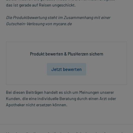
Verdacht auf eine Überdosierung umgehend mit einem Arzt in
das ist gerade auf Reisen ungeschickt.
Verbindung.
Die Produktbewertung steht im Zusammenhang mit einer
Generell gilt: Achten Sie vor allem bei Säuglingen, Kleinkindern und
Gutschein-Verlosung von mycare.de
älteren Menschen auf eine gewissenhafte Dosierung. Im
Zweifelsfalle fragen Sie Ihren Arzt oder Apotheker nach etwaigen
Auswirkungen oder Vorsichtsmaßnahmen.
Produkt bewerten & PlusHerzen sichern
Eine vom Arzt verordnete Dosierung kann von den Angaben der
Packungsbeilage abweichen. Da der Arzt sie individuell abstimmt,
sollten Sie das Arzneimittel daher nach seinen Anweisungen
Jetzt bewerten
anwenden.
Gegenanzeigen:
Bei diesen Beiträgen handelt es sich um Meinungen unserer
Was spricht gegen eine Anwendung?
Kunden, die eine individuelle Beratung durch einen Arzt oder
Apotheker nicht ersetzen können.
- Überempfindlichkeit gegen die Inhaltsstoffe
- Asthma bronchiale
- Phäochromozytom (Adrenelin produzierender Tumor)
- Krampfanfälle