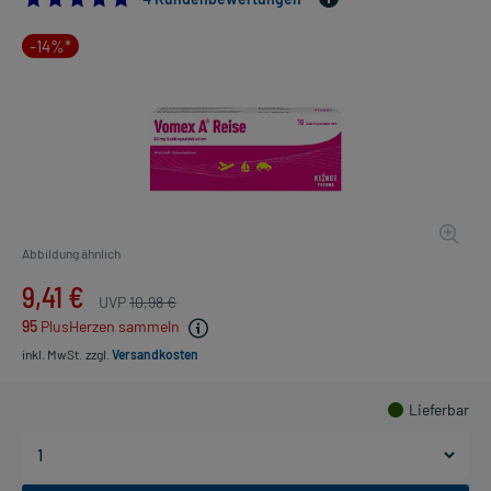
-14%*
Abbildung ähnlich
9,41 €
UVP
10,98 €
95
PlusHerzen sammeln
inkl. MwSt.
zzgl.
Versandkosten
Lieferbar