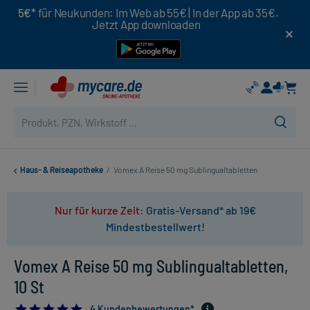
5€*
für Neukunden: Im Web ab 55€ | In der App ab 35€.
Jetzt App downloaden
Haus- & Reiseapotheke
/
Vomex A Reise 50 mg Sublingualtabletten
Nur für kurze Zeit:
Gratis-Versand* ab 19€
Mindestbestellwert!
Vomex A Reise 50 mg Sublingualtabletten,
10 St
4.75
4 Kundenbewertungen*