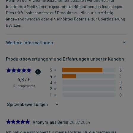
Rahmen der Arzneimittelsicherheit behalten wir uns vor, für
bestimmte Medikamente gesonderte Höchstmengen festzulegen.
Dies trifft insbesondere auf Produkte zu, die nur kurzfristig
angewandt werden oder ein erhöhtes Potenzial zur Überdosierung
besitzen.
Weitere Informationen
Anwendungsgebiete:
Produktbewertungen* und Erfahrungen unserer Kunden
- Reisekrankheit
4.75
5
3
4
1
Dosierung und Anwendungshinweise:
4,8 / 5
3
0
Jugendliche ab 12 Jahren
4 insgesamt
2
0
(über 45 kg Körpergewicht)
1
0
1-2 Sublingualtabletten
3-mal täglich (im Abstand von mind. 6 Stunden)
nach der Mahlzeit
Jugendliche
5.0
Anonym aus Berlin
25.07.2024
(über 56 kg Körpergewicht) und Erwachsene
Ich hab die ausprobiert für meine Tochter 10j. die machen sie