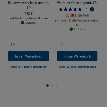
Brustwarzensalbe (Lanolin),
Warmies Katze liegend, 1 St
H
1 P
5.0
1
*
7,12 €
23,99 €
29,99 €
inkl. MwSt.
zzgl.
Versandkosten
inkl. MwSt.
Gratis-Versand
innerhalb
Lieferbar
D.
Lieferbar
In den Warenkorb
In den Warenkorb
Detail- & Pflichtinformationen
Detail- & Pflichtinformationen