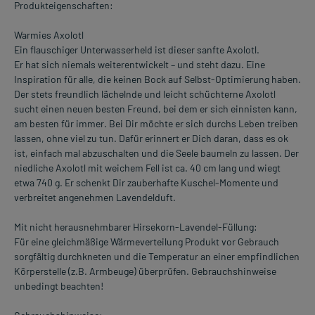
Produkteigenschaften:
Warmies Axolotl
Ein flauschiger Unterwasserheld ist dieser sanfte Axolotl.
Er hat sich niemals weiterentwickelt – und steht dazu. Eine
Inspiration für alle, die keinen Bock auf Selbst-Optimierung haben.
Der stets freundlich lächelnde und leicht schüchterne Axolotl
sucht einen neuen besten Freund, bei dem er sich einnisten kann,
am besten für immer. Bei Dir möchte er sich durchs Leben treiben
lassen, ohne viel zu tun. Dafür erinnert er Dich daran, dass es ok
ist, einfach mal abzuschalten und die Seele baumeln zu lassen. Der
niedliche Axolotl mit weichem Fell ist ca. 40 cm lang und wiegt
etwa 740 g. Er schenkt Dir zauberhafte Kuschel-Momente und
verbreitet angenehmen Lavendelduft.
Mit nicht herausnehmbarer Hirsekorn-Lavendel-Füllung:
Für eine gleichmäßige Wärmeverteilung Produkt vor Gebrauch
sorgfältig durchkneten und die Temperatur an einer empfindlichen
Körperstelle (z.B. Armbeuge) überprüfen. Gebrauchshinweise
unbedingt beachten!