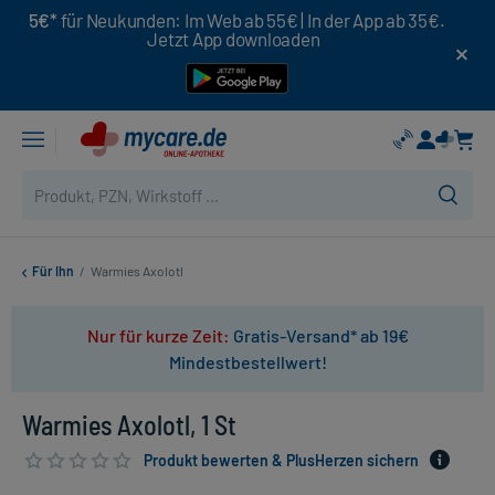
5€*
für Neukunden: Im Web ab 55€ | In der App ab 35€.
Jetzt App downloaden
Für Ihn
/
Warmies Axolotl
Nur für kurze Zeit:
Gratis-Versand* ab 19€
Mindestbestellwert!
Warmies Axolotl, 1 St
Produkt bewerten & PlusHerzen sichern