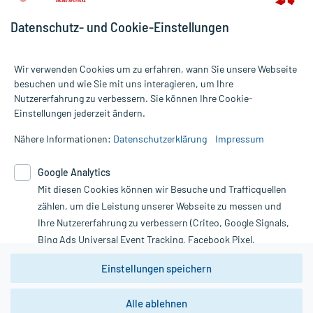
Datenschutz- und Cookie-Einstellungen
Wir verwenden Cookies um zu erfahren, wann Sie unsere Webseite
besuchen und wie Sie mit uns interagieren, um Ihre
Nutzererfahrung zu verbessern. Sie können Ihre Cookie-
Alle Preise gelten inkl. MwSt., ggf. zzgl. Versandkosten
Einstellungen jederzeit ändern.
Informationen auf dieser Website werden ausschließlich für
informative Zwecke zur Verfügung gestellt. Sie ersetzen keinesfalls
Nähere Informationen:
Datenschutzerklärung
Impressum
die Untersuchung und Behandlung durch einen Arzt. Bitte
beachten Sie, dass hierdurch weder Diagnosen gestellt noch
Google Analytics
Therapien eingeleitet werden können. | Diese Webseite benutzt
Mit diesen Cookies können wir Besuche und Trafficquellen
Google Analytics. Lesen Sie bitte dazu die wichtigen Hinweise in
unserer Datenschutzerklärung. Für den Widerruf einer Bestellung
zählen, um die Leistung unserer Webseite zu messen und
nutzen Sie das Formular:
Ihre Nutzererfahrung zu verbessern (Criteo, Google Signals,
Bing Ads Universal Event Tracking, Facebook Pixel,
Vertrag widerrufen
Youtube-Social Plugin).
Einstellungen speichern
Wir weisen darauf hin, dass die
Datenschutzbestimmungen von
Google Analytics
nicht
Alle ablehnen
*Hinweise zu unseren Aktionen und Bewertungen
zwingend den Europäischen Anforderungen gem. EU-