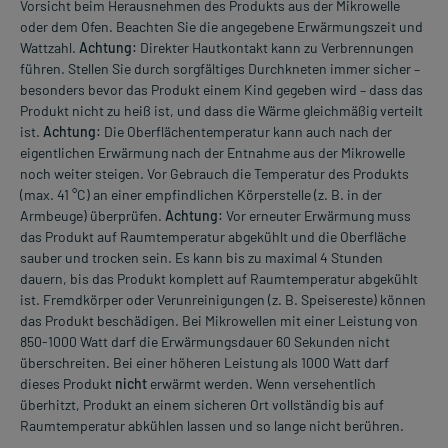
Vorsicht beim Herausnehmen des Produkts aus der Mikrowelle
oder dem Ofen. Beachten Sie die angegebene Erwärmungszeit und
Wattzahl.
Achtung:
Direkter Hautkontakt kann zu Verbrennungen
führen. Stellen Sie durch sorgfältiges Durchkneten immer sicher –
besonders bevor das Produkt einem Kind gegeben wird – dass das
Produkt nicht zu heiß ist, und dass die Wärme gleichmäßig verteilt
ist.
Achtung:
Die Oberflächentemperatur kann auch nach der
eigentlichen Erwärmung nach der Entnahme aus der Mikrowelle
noch weiter steigen. Vor Gebrauch die Temperatur des Produkts
(max. 41 °C) an einer empfindlichen Körperstelle (z. B. in der
Armbeuge) überprüfen.
Achtung:
Vor erneuter Erwärmung muss
das Produkt auf Raumtemperatur abgekühlt und die Oberfläche
sauber und trocken sein. Es kann bis zu maximal 4 Stunden
dauern, bis das Produkt komplett auf Raumtemperatur abgekühlt
ist. Fremdkörper oder Verunreinigungen (z. B. Speisereste) können
das Produkt beschädigen. Bei Mikrowellen mit einer Leistung von
850-1000 Watt darf die Erwärmungsdauer 60 Sekunden nicht
überschreiten. Bei einer höheren Leistung als 1000 Watt darf
dieses Produkt
nicht
erwärmt werden. Wenn versehentlich
überhitzt, Produkt an einem sicheren Ort vollständig bis auf
Raumtemperatur abkühlen lassen und so lange nicht berühren.