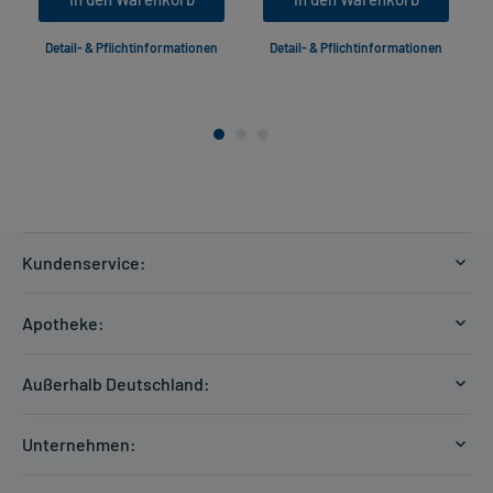
Detail- & Pflichtinformationen
Detail- & Pflichtinformationen
Kundenservice:
Versandkosten
Apotheke:
Zahlungsarten
Ratgeber
Kontakt
Außerhalb Deutschland:
E-Rezept
FAQ
Versandkosten Schweiz
Papierrezept einlösen
Hilfe
Unternehmen:
Formular anfordern
mycarePlus
Experten-Team