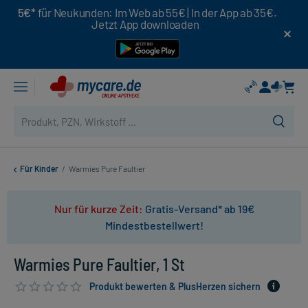
5€*
für Neukunden: Im Web ab 55€ | In der App ab 35€.
Jetzt App downloaden
Für Kinder
/
Warmies Pure Faultier
Nur für kurze Zeit:
Gratis-Versand* ab 19€
Mindestbestellwert!
Warmies Pure Faultier, 1 St
Produkt bewerten & PlusHerzen sichern