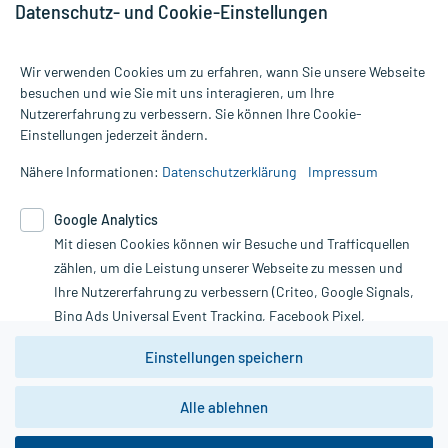
Datenschutz- und Cookie-Einstellungen
Wir verwenden Cookies um zu erfahren, wann Sie unsere Webseite
besuchen und wie Sie mit uns interagieren, um Ihre
Nutzererfahrung zu verbessern. Sie können Ihre Cookie-
Alle Preise gelten inkl. MwSt., ggf. zzgl. Versandkosten
Einstellungen jederzeit ändern.
Informationen auf dieser Website werden ausschließlich für
informative Zwecke zur Verfügung gestellt. Sie ersetzen keinesfalls
Nähere Informationen:
Datenschutzerklärung
Impressum
die Untersuchung und Behandlung durch einen Arzt. Bitte
beachten Sie, dass hierdurch weder Diagnosen gestellt noch
Google Analytics
Therapien eingeleitet werden können. | Diese Webseite benutzt
Mit diesen Cookies können wir Besuche und Trafficquellen
Google Analytics. Lesen Sie bitte dazu die wichtigen Hinweise in
unserer Datenschutzerklärung. Für den Widerruf einer Bestellung
zählen, um die Leistung unserer Webseite zu messen und
nutzen Sie das Formular:
Ihre Nutzererfahrung zu verbessern (Criteo, Google Signals,
Bing Ads Universal Event Tracking, Facebook Pixel,
Vertrag widerrufen
Youtube-Social Plugin).
Einstellungen speichern
Wir weisen darauf hin, dass die
Datenschutzbestimmungen von
Google Analytics
nicht
Alle ablehnen
*Hinweise zu unseren Aktionen und Bewertungen
zwingend den Europäischen Anforderungen gem. EU-
DSGVO genügen und ein Datentransfer in Drittstaaten bzw.
die USA nicht ausgeschlossen werden kann. Wie die