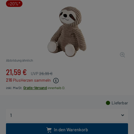
-20%*
Abbildung ähnlich
21,59 €
UVP
26,99 €
216
PlusHerzen sammeln
inkl. MwSt.
Gratis-Versand
innerhalb D.
Lieferbar
In den Warenkorb