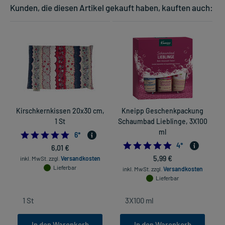
Kunden, die diesen Artikel gekauft haben, kauften auch:
Kirschkernkissen 20x30 cm,
Kneipp Geschenkpackung
1 St
Schaumbad Lieblinge, 3X100
ml
5.0
6
*
5.0
4
*
6,01 €
5,99 €
inkl. MwSt.
zzgl.
Versandkosten
Lieferbar
inkl. MwSt.
zzgl.
Versandkosten
Lieferbar
In den Warenkorb
In den Warenkorb