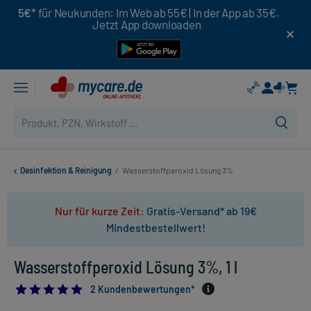
5€*
für Neukunden: Im Web ab 55€ | In der App ab 35€.
Jetzt App downloaden
Desinfektion & Reinigung
/
Wasserstoffperoxid Lösung 3%
Nur für kurze Zeit:
Gratis-Versand* ab 19€
Mindestbestellwert!
Wasserstoffperoxid Lösung 3%, 1 l
5.0
2 Kundenbewertungen*