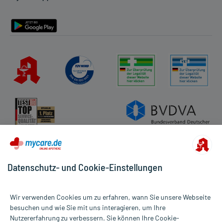
Barrierefreiheitserklärung
Datenschutz- und Cookie-Einstellungen
Wir verwenden Cookies um zu erfahren, wann Sie unsere Webseite
besuchen und wie Sie mit uns interagieren, um Ihre
Nutzererfahrung zu verbessern. Sie können Ihre Cookie-
Alle Preise gelten inkl. MwSt., ggf. zzgl. Versandkosten