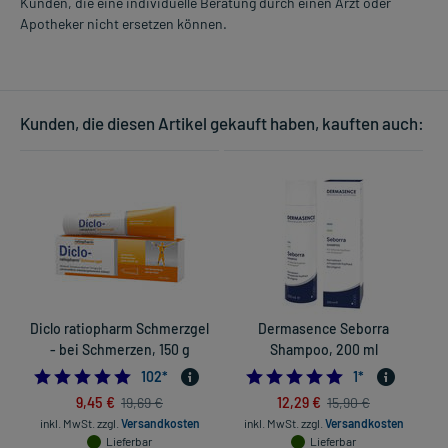
Kunden, die eine individuelle Beratung durch einen Arzt oder
Apotheker nicht ersetzen können.
Kunden, die diesen Artikel gekauft haben, kauften auch:
Diclo ratiopharm Schmerzgel
Dermasence Seborra
- bei Schmerzen, 150 g
Shampoo, 200 ml
4.862745098039215
5.0
102
*
1
*
9,45 €
12,29 €
19,69 €
15,90 €
inkl. MwSt.
zzgl.
Versandkosten
inkl. MwSt.
zzgl.
Versandkosten
Lieferbar
Lieferbar