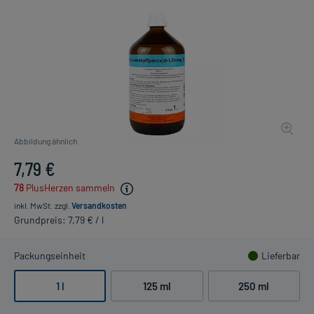
Abbildung ähnlich
7,79 €
78
PlusHerzen sammeln
inkl. MwSt.
zzgl.
Versandkosten
Grundpreis: 7,79 € / l
Packungseinheit
Lieferbar
1 l
125 ml
250 ml