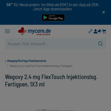
5€*
für Neukunden: Im Web ab 55€ | In der App ab 35€.
Jetzt App downloaden
Rezeptpflichtige Medikamente
/
Wegovy 2,4 mg FlexTouch Injektionslsg. Fertigpen
Wegovy 2,4 mg FlexTouch Injektionslsg.
Fertigpen, 1X3 ml