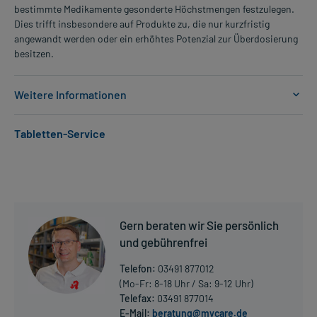
bestimmte Medikamente gesonderte Höchstmengen festzulegen.
Dies trifft insbesondere auf Produkte zu, die nur kurzfristig
angewandt werden oder ein erhöhtes Potenzial zur Überdosierung
besitzen.
Weitere Informationen
Anwendungsgebiete:
Tabletten-Service
- Schweres Übergewicht (BMI>30kg/m2)
- Leichtes Übergewicht (BMI>27kg/m2) und Begleiterkrankung
Dosierung und Anwendungshinweise:
Erwachsene
1 Dosis
Gern beraten wir Sie persönlich
1-mal wöchentlich
und gebührenfrei
unabhängig von der Mahlzeit, am gleichen Wochentag
Telefon:
03491 877012
Die Gesamtdosis sollte nicht ohne Rücksprache mit einem Arzt
(Mo-Fr: 8-18 Uhr / Sa: 9-12 Uhr)
oder Apotheker überschritten werden.
Telefax:
03491 877014
E-Mail:
beratung@mycare.de