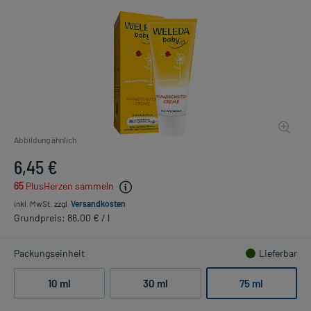
Abbildung ähnlich
6,45 €
65
PlusHerzen sammeln
inkl. MwSt.
zzgl.
Versandkosten
Grundpreis: 86,00 € / l
Packungseinheit
Lieferbar
10 ml
30 ml
75 ml