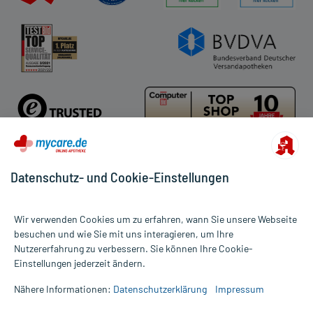
Datenschutz- und Cookie-Einstellungen
Für die Produkte der Kategorie Arzneimittel rezeptfrei wurden
17185 Bewertungen mit durchschnittlich 4,8 von 5 Sternen
Wir verwenden Cookies um zu erfahren, wann Sie unsere Webseite
abgegeben.
besuchen und wie Sie mit uns interagieren, um Ihre
Nutzererfahrung zu verbessern. Sie können Ihre Cookie-
Alle Preise gelten inkl. MwSt., ggf. zzgl. Versandkosten
Einstellungen jederzeit ändern.
Informationen auf dieser Website werden ausschließlich für
informative Zwecke zur Verfügung gestellt. Sie ersetzen keinesfalls
Nähere Informationen:
Datenschutzerklärung
Impressum
die Untersuchung und Behandlung durch einen Arzt. Bitte
beachten Sie, dass hierdurch weder Diagnosen gestellt noch