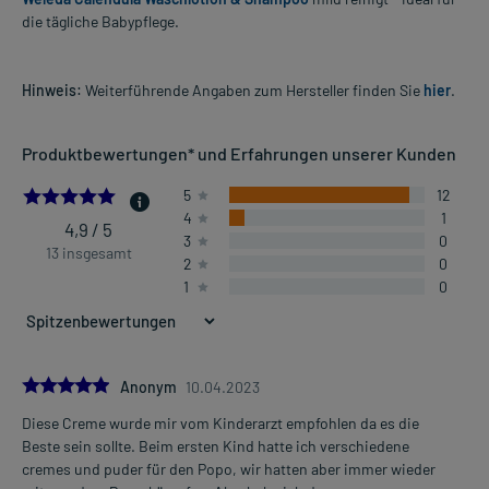
die tägliche Babypflege.
Hinweis:
Weiterführende Angaben zum Hersteller finden Sie
hier
.
Produktbewertungen* und Erfahrungen unserer Kunden
4.923076923076923
5
12
4
1
4,9 / 5
3
0
13 insgesamt
2
0
1
0
5.0
Anonym
10.04.2023
Diese Creme wurde mir vom Kinderarzt empfohlen da es die
Beste sein sollte. Beim ersten Kind hatte ich verschiedene
cremes und puder für den Popo, wir hatten aber immer wieder