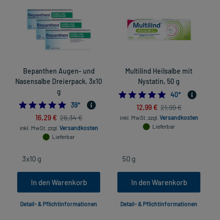
Bepanthen Augen- und
Multilind Heilsalbe mit
Nasensalbe Dreierpack, 3x10
Nystatin, 50 g
g
4.9
40
*
4.9743589743589745
39
*
12,99 €
21,99 €
16,29 €
26,34 €
inkl. MwSt.
zzgl.
Versandkosten
Lieferbar
inkl. MwSt.
zzgl.
Versandkosten
Lieferbar
In den Warenkorb
In den Warenkorb
Detail- & Pflichtinformationen
Detail- & Pflichtinformationen