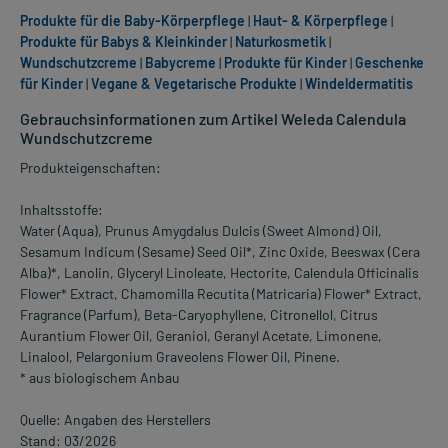
Produkte für die Baby-Körperpflege
|
Haut- & Körperpflege
|
Produkte für Babys & Kleinkinder
|
Naturkosmetik
|
Wundschutzcreme
|
Babycreme
|
Produkte für Kinder
|
Geschenke
für Kinder
|
Vegane & Vegetarische Produkte
|
Windeldermatitis
Gebrauchsinformationen zum Artikel Weleda Calendula
Wundschutzcreme
Produkteigenschaften:
Inhaltsstoffe:
Water (Aqua), Prunus Amygdalus Dulcis (Sweet Almond) Oil,
Sesamum Indicum (Sesame) Seed Oil*, Zinc Oxide, Beeswax (Cera
Alba)*, Lanolin, Glyceryl Linoleate, Hectorite, Calendula Officinalis
Flower* Extract, Chamomilla Recutita (Matricaria) Flower* Extract,
Fragrance (Parfum), Beta-Caryophyllene, Citronellol, Citrus
Aurantium Flower Oil, Geraniol, Geranyl Acetate, Limonene,
Linalool, Pelargonium Graveolens Flower Oil, Pinene.
* aus biologischem Anbau
Quelle: Angaben des Herstellers
Stand: 03/2026