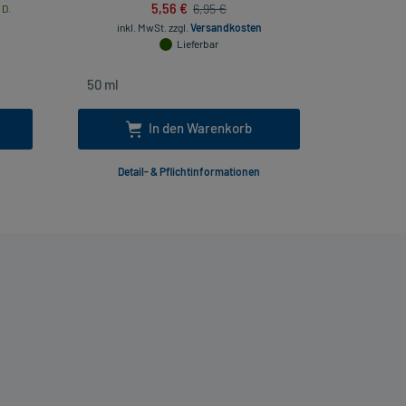
5,56 €
6,95 €
 D.
inkl. MwSt.
zzgl.
Versandkosten
inkl. Mw
Lieferbar
In den Warenkorb
Detail- & Pflichtinformationen
Deta