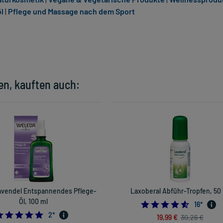
l
|
Pflege und Massage nach dem Sport
en, kauften auch:
avendel Entspannendes Pflege-
Laxoberal Abführ-Tropfen, 50
Öl, 100 ml
4.5625
16
*
5.0
2
*
19,99 €
30,26 €