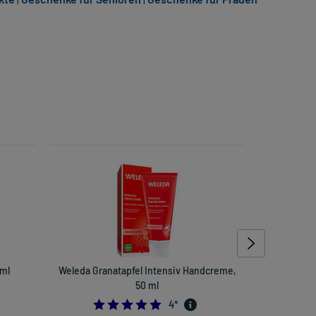
 ml
Weleda Granatapfel Intensiv Handcreme,
DormiL
50 ml
Trypto
5.0
4
*