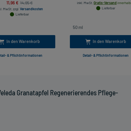
11,96 €
14,95 €
inkl. MwSt.
Gratis-Versand
innerhalb
Lieferbar
kl. MwSt.
zzgl.
Versandkosten
Lieferbar
In den Warenkorb
In den Warenkorb
tail- & Pflichtinformationen
Detail- & Pflichtinformationen
eleda Granatapfel Regenerierendes Pflege-