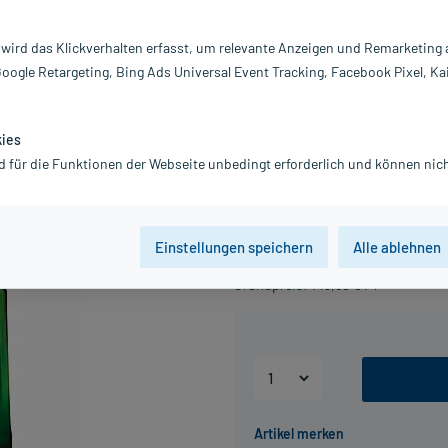
erendes Pflege-
Weleda
 wird das Klickverhalten erfasst, um relevante Anzeigen und Remarketing
Intensives Naturkosmetik Körperöl f
Google Retargeting, Bing Ads Universal Event Tracking, Facebook Pixel, Ka
bewahrt die Feuchtigkeit.
Darreichung:
Öl
Inhalt:
10
kies
PZN:
15
d für die Funktionen der Webseite unbedingt erforderlich und können nich
Hersteller:
W
14,36 €
UVP
17,95 €
144
P
Einstellungen speichern
Alle ablehnen
inkl. MwSt.
zzgl.
Versandkosten
Grundpreis: 143,60 € / l