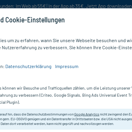
unden: Im Web ab 55€ | In der App ab 35€. Jetzt App downloade
d Cookie-Einstellungen
es um zu erfahren, wann Sie unsere Webseite besuchen und wie
e Nutzererfahrung zu verbessern. Sie können Ihre Cookie-Einste
nlösen
Rezeptur
Aktion %
en:
Datenschutzerklärung
Impressum
/
Weleda Granatapfel Regenerierendes Pflege-Öl
s können wir Besuche und Trafficquellen zählen, um die Leistung unsere
Nur für kurze Zeit:
Gratis-Versand* ab 19€ Mindestbestellwert!
fahrung zu verbessern (Criteo, Google Signals, Bing Ads Universal Event 
ial Plugin).
arauf hin, dass die Datenschutzbestimmungen von
Google Analytics
nicht zwingend den E
Weleda Very Cherry Shower Cream
beim Kauf von 2 teiln. Weleda
n gem. EU-DSGVO genügen und ein Datentransfer in Drittstaaten bzw. die USA nicht ausg
 Daten dort verarbeitet werden, kann nicht geprüft und nachvollzogen werden.