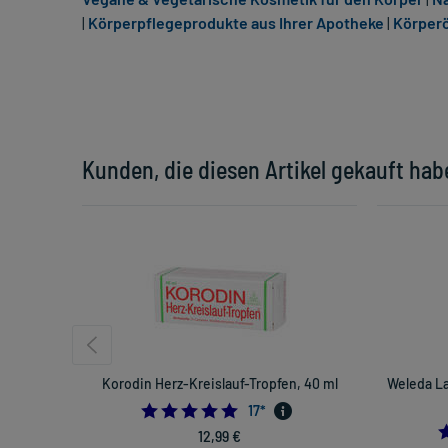
|
Körperpflegeprodukte aus Ihrer Apotheke
|
Körperö
Kunden, die diesen Artikel gekauft hab
Korodin Herz-Kreislauf-Tropfen, 40 ml
Weleda L
5.0
17
*
12,99 €