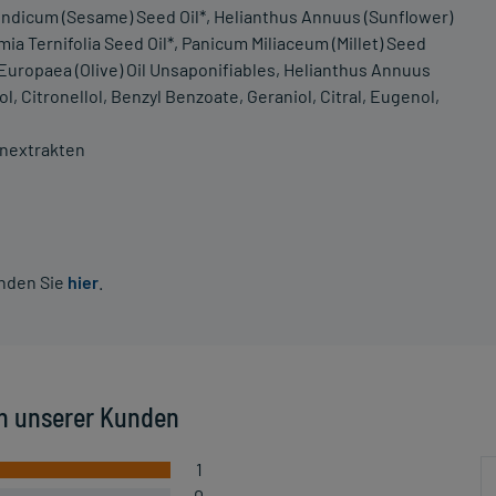
ndicum (Sesame) Seed Oil*, Helianthus Annuus (Sunflower)
ia Ternifolia Seed Oil*, Panicum Miliaceum (Millet) Seed
Europaea (Olive) Oil Unsaponifiables, Helianthus Annuus
l, Citronellol, Benzyl Benzoate, Geraniol, Citral, Eugenol,
enextrakten
inden Sie
hier
.
n unserer Kunden
1
0