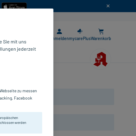
n
E-Rezept App
Anmelden
mycarePlus
Warenkorb
 Sie mit uns
llungen jederzeit
r Webseite zu messen
Tracking, Facebook
uropäischen
-Produkten
eschlossen werden