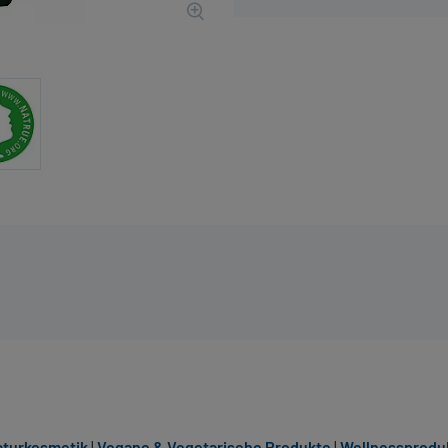
turkosmetik
|
Vegane & Vegetarische Produkte
|
Wellnessprodu