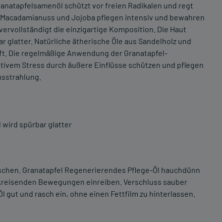
anatapfelsamenöl schützt vor freien Radikalen und regt
us Macadamianuss und Jojoba pflegen intensiv und bewahren
 vervollständigt die einzigartige Komposition. Die Haut
ar glatter. Natürliche ätherische Öle aus Sandelholz und
ft. Die regelmäßige Anwendung der Granatapfel-
tivem Stress durch äußere Einflüsse schützen und pflegen
usstrahlung.
 wird spürbar glatter
schen. Granatapfel Regenerierendes Pflege-Öl hauchdünn
t kreisenden Bewegungen einreiben. Verschluss sauber
 Öl gut und rasch ein, ohne einen Fettfilm zu hinterlassen.