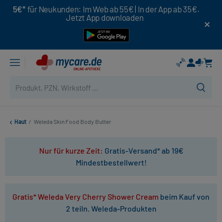
5€*
für Neukunden: Im Web ab 55€ | In der App ab 35€.
Jetzt App downloaden
Haut
/
Weleda Skin Food Body Butter
Nur für kurze Zeit:
Gratis-Versand* ab 19€
Mindestbestellwert!
Gratis* Weleda Very Cherry Shower Cream
beim Kauf von
2 teiln. Weleda-Produkten