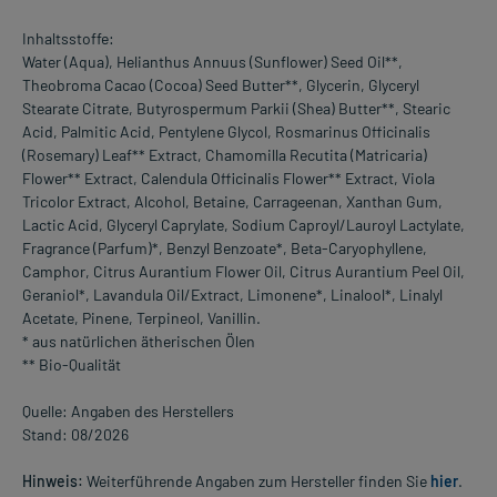
Inhaltsstoffe:
Water (Aqua), Helianthus Annuus (Sunflower) Seed Oil**,
Theobroma Cacao (Cocoa) Seed Butter**, Glycerin, Glyceryl
Stearate Citrate, Butyrospermum Parkii (Shea) Butter**, Stearic
Acid, Palmitic Acid, Pentylene Glycol, Rosmarinus Officinalis
(Rosemary) Leaf** Extract, Chamomilla Recutita (Matricaria)
Flower** Extract, Calendula Officinalis Flower** Extract, Viola
Tricolor Extract, Alcohol, Betaine, Carrageenan, Xanthan Gum,
Lactic Acid, Glyceryl Caprylate, Sodium Caproyl/Lauroyl Lactylate,
Fragrance (Parfum)*, Benzyl Benzoate*, Beta-Caryophyllene,
Camphor, Citrus Aurantium Flower Oil, Citrus Aurantium Peel Oil,
Geraniol*, Lavandula Oil/Extract, Limonene*, Linalool*, Linalyl
Acetate, Pinene, Terpineol, Vanillin.
* aus natürlichen ätherischen Ölen
** Bio-Qualität
Quelle: Angaben des Herstellers
Stand: 08/2026
Hinweis:
Weiterführende Angaben zum Hersteller finden Sie
hier
.