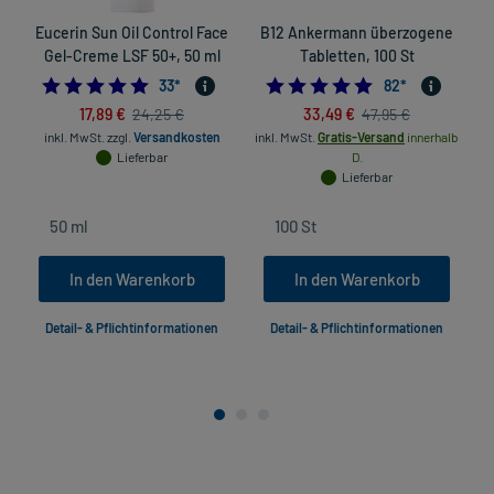
Eucerin Sun Oil Control Face
B12 Ankermann überzogene
Gel-Creme LSF 50+, 50 ml
Tabletten, 100 St
4.878787878787879
5.0
33
*
82
*
17,89 €
33,49 €
24,25 €
47,95 €
inkl. MwSt.
zzgl.
Versandkosten
inkl. MwSt.
Gratis-Versand
innerhalb
Lieferbar
D.
Lieferbar
In den Warenkorb
In den Warenkorb
Detail- & Pflichtinformationen
Detail- & Pflichtinformationen