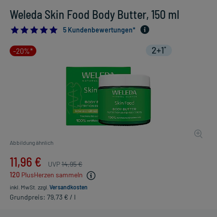
Weleda Skin Food Body Butter, 150 ml
5.0
5 Kundenbewertungen*
-20%*
Abbildung ähnlich
11,96 €
UVP
14,95 €
120
PlusHerzen sammeln
inkl. MwSt.
zzgl.
Versandkosten
Grundpreis: 79,73 € / l