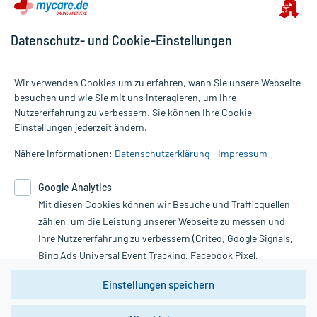
Datenschutz- und Cookie-Einstellungen
Wir verwenden Cookies um zu erfahren, wann Sie unsere Webseite
besuchen und wie Sie mit uns interagieren, um Ihre
Nutzererfahrung zu verbessern. Sie können Ihre Cookie-
Alle Preise gelten inkl. MwSt., ggf. zzgl. Versandkosten
Einstellungen jederzeit ändern.
Informationen auf dieser Website werden ausschließlich für
informative Zwecke zur Verfügung gestellt. Sie ersetzen keinesfalls
Nähere Informationen:
Datenschutzerklärung
Impressum
die Untersuchung und Behandlung durch einen Arzt. Bitte
beachten Sie, dass hierdurch weder Diagnosen gestellt noch
Google Analytics
Therapien eingeleitet werden können. | Diese Webseite benutzt
Mit diesen Cookies können wir Besuche und Trafficquellen
Google Analytics. Lesen Sie bitte dazu die wichtigen Hinweise in
unserer Datenschutzerklärung. Für den Widerruf einer Bestellung
zählen, um die Leistung unserer Webseite zu messen und
nutzen Sie das Formular:
Ihre Nutzererfahrung zu verbessern (Criteo, Google Signals,
Bing Ads Universal Event Tracking, Facebook Pixel,
Vertrag widerrufen
Youtube-Social Plugin).
Einstellungen speichern
Wir weisen darauf hin, dass die
Datenschutzbestimmungen von
Google Analytics
nicht