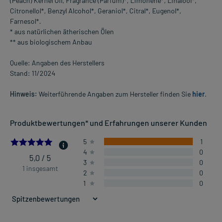
(Peach) Kernel Oil, Fragrance (Parfum)*, Limonene*, Linalool*,
Citronellol*, Benzyl Alcohol*, Geraniol*, Citral*, Eugenol*,
Farnesol*.
* aus natürlichen ätherischen Ölen
** aus biologischem Anbau
Quelle: Angaben des Herstellers
Stand: 11/2024
Hinweis:
Weiterführende Angaben zum Hersteller finden Sie
hier
.
Produktbewertungen* und Erfahrungen unserer Kunden
5.0
5
1
4
0
5,0 / 5
3
0
1 insgesamt
2
0
1
0