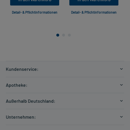
Detail- & Pflichtinformationen
Detail- & Pflichtinformationen
Kundenservice:
Versandkosten
Apotheke:
Zahlungsarten
Ratgeber
Kontakt
Außerhalb Deutschland:
E-Rezept
FAQ
Versandkosten Schweiz
Papierrezept einlösen
Hilfe
Unternehmen:
Formular anfordern
mycarePlus
Experten-Team