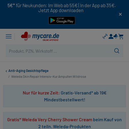
5€*
für Neukunden: Im Web ab 55€ | In der App ab 35€.
Jetzt App downloaden
Anti-Aging Gesichtspflege
/
Weleda Skin Repair Intensiv-Kur Ampullen Wildrose
Nur für kurze Zeit:
Gratis-Versand* ab 19€
Mindestbestellwert!
Gratis* Weleda Very Cherry Shower Cream
beim Kauf von
2 teiln. Weleda-Produkten