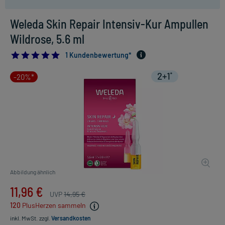
Weleda Skin Repair Intensiv-Kur Ampullen
Wildrose, 5.6 ml
5.0
1 Kundenbewertung*
-20%*
Abbildung ähnlich
11,96 €
UVP
14,95 €
120
PlusHerzen sammeln
inkl. MwSt.
zzgl.
Versandkosten