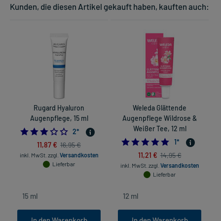
Kunden, die diesen Artikel gekauft haben, kauften auch:
Rugard Hyaluron
Weleda Glättende
W
Augenpflege, 15 ml
Augenpflege Wildrose &
Weißer Tee, 12 ml
3.0
2
*
5.0
1
*
11,87 €
16,95 €
11,21 €
14,95 €
inkl. MwSt.
zzgl.
Versandkosten
Lieferbar
inkl. MwSt.
zzgl.
Versandkosten
Lieferbar
In den Warenkorb
In den Warenkorb