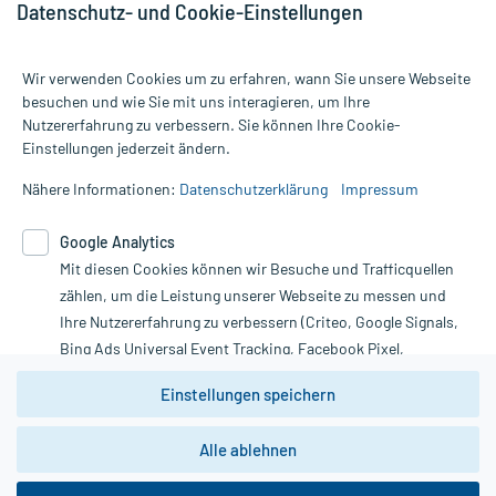
Datenschutz- und Cookie-Einstellungen
Wir verwenden Cookies um zu erfahren, wann Sie unsere Webseite
besuchen und wie Sie mit uns interagieren, um Ihre
Nutzererfahrung zu verbessern. Sie können Ihre Cookie-
Alle Preise gelten inkl. MwSt., ggf. zzgl. Versandkosten
Einstellungen jederzeit ändern.
Informationen auf dieser Website werden ausschließlich für
informative Zwecke zur Verfügung gestellt. Sie ersetzen keinesfalls
Nähere Informationen:
Datenschutzerklärung
Impressum
die Untersuchung und Behandlung durch einen Arzt. Bitte
beachten Sie, dass hierdurch weder Diagnosen gestellt noch
Google Analytics
Therapien eingeleitet werden können. | Diese Webseite benutzt
Google Analytics. Lesen Sie bitte dazu die wichtigen Hinweise in
Mit diesen Cookies können wir Besuche und Trafficquellen
unserer Datenschutzerklärung. Für den Widerruf einer Bestellung
zählen, um die Leistung unserer Webseite zu messen und
nutzen Sie das Formular:
Ihre Nutzererfahrung zu verbessern (Criteo, Google Signals,
Bing Ads Universal Event Tracking, Facebook Pixel,
Vertrag widerrufen
Youtube-Social Plugin).
Einstellungen speichern
Wir weisen darauf hin, dass die
Datenschutzbestimmungen von
Google Analytics
nicht
*Hinweise zu unseren Aktionen und Bewertungen
Alle ablehnen
zwingend den Europäischen Anforderungen gem. EU-
DSGVO genügen und ein Datentransfer in Drittstaaten bzw.
die USA nicht ausgeschlossen werden kann. Wie die