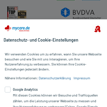
Datenschutz
Cookie-Einstellungen
Rückgabe/Widerruf
Barrierefreiheitserklärung
Datenschutz- und Cookie-Einstellungen
Wir verwenden Cookies um zu erfahren, wann Sie unsere Webseite
besuchen und wie Sie mit uns interagieren, um Ihre
Nutzererfahrung zu verbessern. Sie können Ihre Cookie-
Alle Preise gelten inkl. MwSt., ggf. zzgl. Versandkosten
Einstellungen jederzeit ändern.
Informationen auf dieser Website werden ausschließlich für
informative Zwecke zur Verfügung gestellt. Sie ersetzen keinesfalls
Nähere Informationen:
Datenschutzerklärung
Impressum
die Untersuchung und Behandlung durch einen Arzt. Bitte
beachten Sie, dass hierdurch weder Diagnosen gestellt noch
Google Analytics
Therapien eingeleitet werden können. | Diese Webseite benutzt
Mit diesen Cookies können wir Besuche und Trafficquellen
Google Analytics. Lesen Sie bitte dazu die wichtigen Hinweise in
unserer Datenschutzerklärung. Für den Widerruf einer Bestellung
zählen, um die Leistung unserer Webseite zu messen und
nutzen Sie das Formular:
Ihre Nutzererfahrung zu verbessern (Criteo, Google Signals,