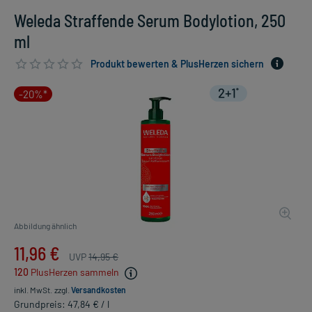
Weleda Straffende Serum Bodylotion, 250
ml
Produkt bewerten & PlusHerzen sichern
-20%*
Abbildung ähnlich
11,96 €
UVP
14,95 €
120
PlusHerzen sammeln
inkl. MwSt.
zzgl.
Versandkosten
Grundpreis: 47,84 € / l