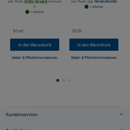
inkl. MwSt.
Gratis-Versand
innerhalb
inkl. MwSt.
zzgl.
Versandkosten
in
D.
Lieferbar
Lieferbar
In den Warenkorb
In den Warenkorb
Detail- & Pflichtinformationen
Detail- & Pflichtinformationen
Kundenservice:
Versandkosten