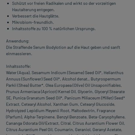
Schützt vor freien Radikalen und wirkt so der vorzeitigen
Hautalterung entgegen.
Verbessert die Hautglätte.
Mikrobiom-freundlich.
Inhaltsstoffe zu 100 % natürlichen Ursprungs.
Anwendung:
Die Straffende Serum Bodylotion auf die Haut geben und sanft
einmassieren.
Inhaltsstoffe:
Water (Aqua), Sesamum Indicum (Sesame) Seed Oil*, Helianthus
Annuus (Sunflower) Seed Oil*, Alcohol denat., Butyrospermum
Parkii (Shea) Butter*, Olea Europaea (Olive) Oil Unsaponifiables,
Prunus Armeniaca (Apricot) Kernel Oil, Glycerin, Glyceryl Stearate
SE, Punica Granatum Seed Oil*, Panicum Miliaceum (Millet) Seed*
Extract, Cetearyl Alcohol, Xanthan Gum, Cetearyl Glucoside,
Hydrolyzed Lepidium Meyenii Root, Maltodextrin, Fragrance
(Parfum), Alpha-Terpinene, Benzyl Benzoate, Beta-Caryophyllene,
Cananga Odorata Oil/Extract, Citral, Citrus Aurantium Flower Oil,
Citrus Aurantium Peel Oil, Coumarin, Geraniol, Geranyl Acetate,