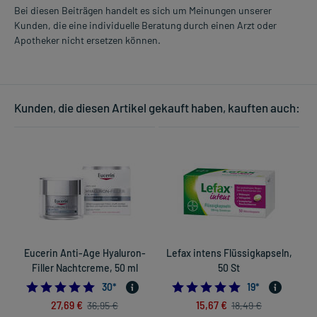
Bei diesen Beiträgen handelt es sich um Meinungen unserer
Kunden, die eine individuelle Beratung durch einen Arzt oder
Apotheker nicht ersetzen können.
Kunden, die diesen Artikel gekauft haben, kauften auch:
Eucerin Anti-Age Hyaluron-
Lefax intens Flüssigkapseln,
Filler Nachtcreme, 50 ml
50 St
4.733333333333333
4.8421052631578
30
*
19
*
27,69 €
15,67 €
36,95 €
18,49 €