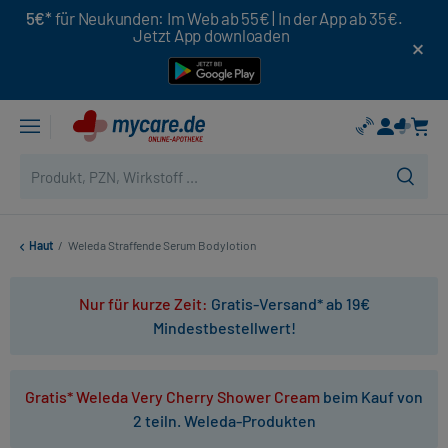
5€*
für Neukunden: Im Web ab 55€ | In der App ab 35€.
Jetzt App downloaden
Haut
/
Weleda Straffende Serum Bodylotion
Nur für kurze Zeit:
Gratis-Versand* ab 19€
Mindestbestellwert!
Gratis* Weleda Very Cherry Shower Cream
beim Kauf von
2 teiln. Weleda-Produkten