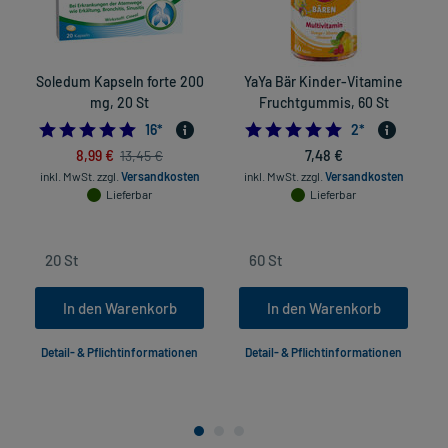
Soledum Kapseln forte 200
YaYa Bär Kinder-Vitamine
mg, 20 St
Fruchtgummis, 60 St
5.0
5.0
16
*
2
*
8,99 €
7,48 €
13,45 €
inkl. MwSt.
zzgl.
Versandkosten
inkl. MwSt.
zzgl.
Versandkosten
Lieferbar
Lieferbar
In den Warenkorb
In den Warenkorb
Detail- & Pflichtinformationen
Detail- & Pflichtinformationen