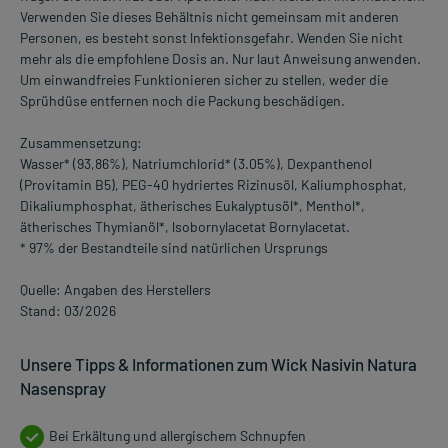
Verwenden Sie dieses Behältnis nicht gemeinsam mit anderen
Personen, es besteht sonst lnfektionsgefahr. Wenden Sie nicht
mehr als die empfohlene Dosis an. Nur laut Anweisung anwenden.
Um einwandfreies Funktionieren sicher zu stellen, weder die
Sprühdüse entfernen noch die Packung beschädigen.
Zusammensetzung:
Wasser* (93,86%), Natriumchlorid* (3.05%), Dexpanthenol
(Provitamin B5), PEG-40 hydriertes Rizinusöl, Kaliumphosphat,
Dikaliumphosphat, ätherisches Eukalyptusöl*, Menthol*,
ätherisches Thymianöl*, lsobornylacetat Bornylacetat.
* 97% der Bestandteile sind natürlichen Ursprungs
Quelle: Angaben des Herstellers
Stand: 03/2026
Unsere Tipps & Informationen zum Wick Nasivin Natura
Nasenspray
Bei Erkältung und allergischem Schnupfen