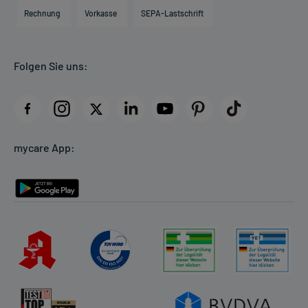
Engagement
Direktabrechnung PKV
Rechnung
Vorkasse
SEPA-Lastschrift
Partner
Apotheke vor Ort
Kundenbewertungen
Folgen Sie uns:
AGB
Impressum
Datenschutz
Cookie-Einstellungen
mycare App:
Rückgabe/Widerruf
Barrierefreiheitserklärung