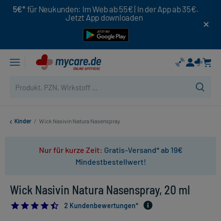
5€*
für Neukunden: Im Web ab 55€ | In der App ab 35€.
Jetzt App downloaden
Kinder
/
Wick Nasivin Natura Nasenspray
Nur für kurze Zeit:
Gratis-Versand* ab 19€
Mindestbestellwert!
Wick Nasivin Natura Nasenspray, 20 ml
4.5
2 Kundenbewertungen*