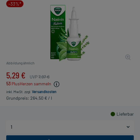
-33%*
Abbildung ähnlich
5,29 €
UVP
7,97 €
53
PlusHerzen sammeln
inkl. MwSt.
zzgl.
Versandkosten
Grundpreis: 264,50 € / l
Lieferbar