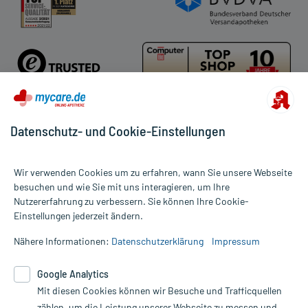
Datenschutz- und Cookie-Einstellungen
Für die Produkte der Kategorie Körperpflegeprodukte Männer
wurden 127 Bewertungen mit durchschnittlich 4,8 von 5 Sternen
Wir verwenden Cookies um zu erfahren, wann Sie unsere Webseite
abgegeben.
besuchen und wie Sie mit uns interagieren, um Ihre
Nutzererfahrung zu verbessern. Sie können Ihre Cookie-
Alle Preise gelten inkl. MwSt., ggf. zzgl. Versandkosten
Einstellungen jederzeit ändern.
Informationen auf dieser Website werden ausschließlich für
informative Zwecke zur Verfügung gestellt. Sie ersetzen keinesfalls
Nähere Informationen:
Datenschutzerklärung
Impressum
die Untersuchung und Behandlung durch einen Arzt. Bitte
beachten Sie, dass hierdurch weder Diagnosen gestellt noch
Google Analytics
Therapien eingeleitet werden können. | Diese Webseite benutzt
Mit diesen Cookies können wir Besuche und Trafficquellen
Google Analytics. Lesen Sie bitte dazu die wichtigen Hinweise in
unserer Datenschutzerklärung. Für den Widerruf einer Bestellung
zählen, um die Leistung unserer Webseite zu messen und