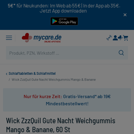
5€*
für Neukunden: Im Web ab 55€ | In der App ab 35€.
Jetzt App downloaden
Schlaftabletten & Schlafmittel
/
Wick ZzzQuil Gute Nacht Weichgummis Mango & Banane
Nur für kurze Zeit:
Gratis-Versand* ab 19€
Mindestbestellwert!
Wick ZzzQuil Gute Nacht Weichgummis
Mango & Banane, 60 St