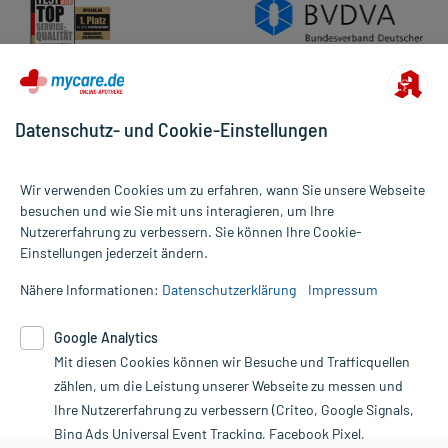
Datenschutz- und Cookie-Einstellungen
Wir verwenden Cookies um zu erfahren, wann Sie unsere Webseite
besuchen und wie Sie mit uns interagieren, um Ihre
Nutzererfahrung zu verbessern. Sie können Ihre Cookie-
Alle Preise gelten inkl. MwSt., ggf. zzgl. Versandkosten
Einstellungen jederzeit ändern.
Informationen auf dieser Website werden ausschließlich für
informative Zwecke zur Verfügung gestellt. Sie ersetzen keinesfalls
Nähere Informationen:
Datenschutzerklärung
Impressum
die Untersuchung und Behandlung durch einen Arzt. Bitte
beachten Sie, dass hierdurch weder Diagnosen gestellt noch
Google Analytics
Therapien eingeleitet werden können. | Diese Webseite benutzt
Google Analytics. Lesen Sie bitte dazu die wichtigen Hinweise in
Mit diesen Cookies können wir Besuche und Trafficquellen
unserer Datenschutzerklärung. Für den Widerruf einer Bestellung
zählen, um die Leistung unserer Webseite zu messen und
nutzen Sie das Formular:
Ihre Nutzererfahrung zu verbessern (Criteo, Google Signals,
Bing Ads Universal Event Tracking, Facebook Pixel,