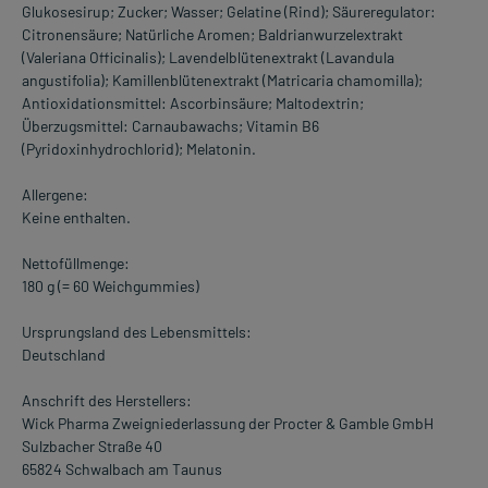
Glukosesirup; Zucker; Wasser; Gelatine (Rind); Säureregulator:
Citronensäure; Natürliche Aromen; Baldrianwurzelextrakt
(Valeriana Officinalis); Lavendelblütenextrakt (Lavandula
angustifolia); Kamillenblütenextrakt (Matricaria chamomilla);
Antioxidationsmittel: Ascorbinsäure; Maltodextrin;
Überzugsmittel: Carnaubawachs; Vitamin B6
(Pyridoxinhydrochlorid); Melatonin.
Allergene:
Keine enthalten.
Nettofüllmenge:
180 g (= 60 Weichgummies)
Ursprungsland des Lebensmittels:
Deutschland
Anschrift des Herstellers:
Wick Pharma Zweigniederlassung der Procter & Gamble GmbH
Sulzbacher Straße 40
65824 Schwalbach am Taunus