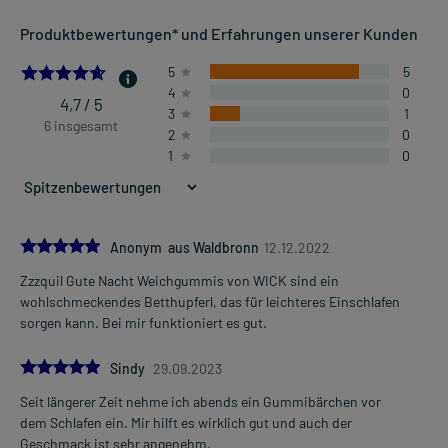
Produktbewertungen* und Erfahrungen unserer Kunden
4.666666666666667
5
5
4
0
4,7 / 5
3
1
6 insgesamt
2
0
1
0
5.0
Anonym aus Waldbronn
12.12.2022
Zzzquil Gute Nacht Weichgummis von WICK sind ein
wohlschmeckendes Betthupferl, das für leichteres Einschlafen
sorgen kann. Bei mir funktioniert es gut.
5.0
Sindy
29.09.2023
Seit längerer Zeit nehme ich abends ein Gummibärchen vor
dem Schlafen ein. Mir hilft es wirklich gut und auch der
Geschmack ist sehr angenehm.