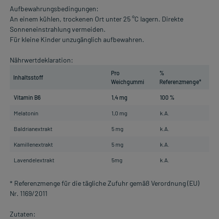
Aufbewahrungsbedingungen:
An einem kühlen, trockenen Ort unter 25 °C lagern. Direkte
Sonneneinstrahlung vermeiden.
Für kleine Kinder unzugänglich aufbewahren.
Nährwertdeklaration:
Pro
%
Inhaltsstoff
Weichgummi
Referenzmenge*
Vitamin B6
1,4 mg
100 %
Melatonin
1,0 mg
k.A.
Baldrianextrakt
5 mg
k.A.
Kamillenextrakt
5 mg
k.A.
Lavendelextrakt
5mg
k.A.
* Referenzmenge für die tägliche Zufuhr gemäß Verordnung (EU)
Nr. 1169/2011
Zutaten: