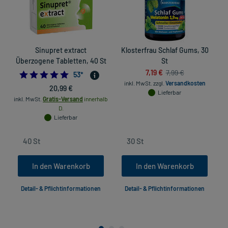
Sinupret extract
Klosterfrau Schlaf Gums, 30
Überzogene Tabletten, 40 St
St
7,19 €
7,99 €
4.943396226415095
53
*
inkl. MwSt.
zzgl.
Versandkosten
20,99 €
Lieferbar
inkl. MwSt.
Gratis-Versand
innerhalb
D.
Lieferbar
In den Warenkorb
In den Warenkorb
Detail- & Pflichtinformationen
Detail- & Pflichtinformationen