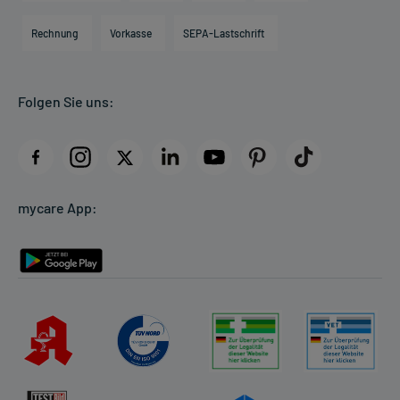
Hilfsmittelbox
Engagement
Direktabrechnung PKV
Rechnung
Vorkasse
SEPA-Lastschrift
Partner
Apotheke vor Ort
Kundenbewertungen
Folgen Sie uns:
AGB
Impressum
Datenschutz
Cookie-Einstellungen
mycare App:
Rückgabe/Widerruf
Barrierefreiheitserklärung