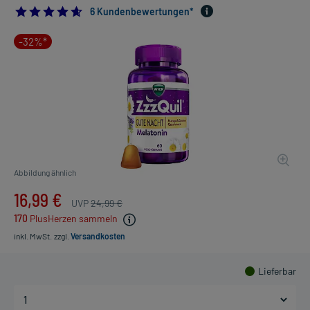
4.666666666666667
6 Kundenbewertungen*
-32%*
Abbildung ähnlich
16,99 €
UVP
24,99 €
170
PlusHerzen sammeln
inkl. MwSt.
zzgl.
Versandkosten
Lieferbar