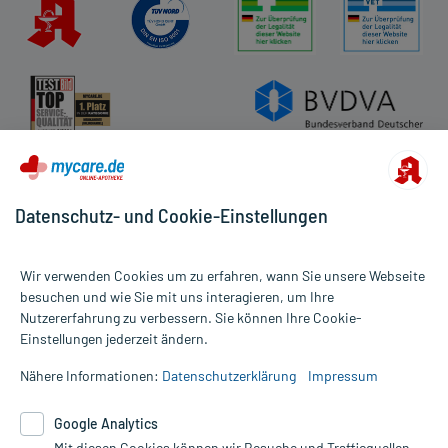
Datenschutz- und Cookie-Einstellungen
Wir verwenden Cookies um zu erfahren, wann Sie unsere Webseite
besuchen und wie Sie mit uns interagieren, um Ihre
Nutzererfahrung zu verbessern. Sie können Ihre Cookie-
Alle Preise gelten inkl. MwSt., ggf. zzgl. Versandkosten
Einstellungen jederzeit ändern.
Informationen auf dieser Website werden ausschließlich für
informative Zwecke zur Verfügung gestellt. Sie ersetzen keinesfalls
Nähere Informationen:
Datenschutzerklärung
Impressum
die Untersuchung und Behandlung durch einen Arzt. Bitte
beachten Sie, dass hierdurch weder Diagnosen gestellt noch
Google Analytics
Therapien eingeleitet werden können. | Diese Webseite benutzt
Google Analytics. Lesen Sie bitte dazu die wichtigen Hinweise in
Mit diesen Cookies können wir Besuche und Trafficquellen