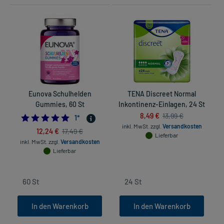
Eunova Schulhelden
TENA Discreet Normal
Gummies, 60 St
Inkontinenz-Einlagen, 24 St
8,49 €
13,99 €
5.0
1
*
inkl. MwSt.
zzgl.
Versandkosten
12,24 €
17,49 €
Lieferbar
inkl. MwSt.
zzgl.
Versandkosten
in
Lieferbar
In den Warenkorb
In den Warenkorb