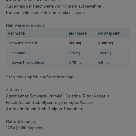
Außerhalb der Reichweite von Kindern aufbewahren.
Gut verschlossen, kühl und trocken lagern.
Nährwertdeklaration:
Nährwerte
pro 1 Kapsel
pro 6 Kapseln*
Schwarzkümmelöl
500 mg
3.000 mg
Linolsäure
275 mg
1.650 mg
davon Thymochinon
0,75 mg
4,5 mg
* tägliche empfohlene Verzehrmenge
Zutaten:
Ägyptisches Schwarzkümmelöl, Gelatine (Rind (Kapsel)),
Feuchthaltemittel: Glycerin, gereinigtes Wasser,
Antioxidationsmittel: D-alpha-Tocopherol.
Nettofüllmenge:
123 g (= 180 Kapseln)