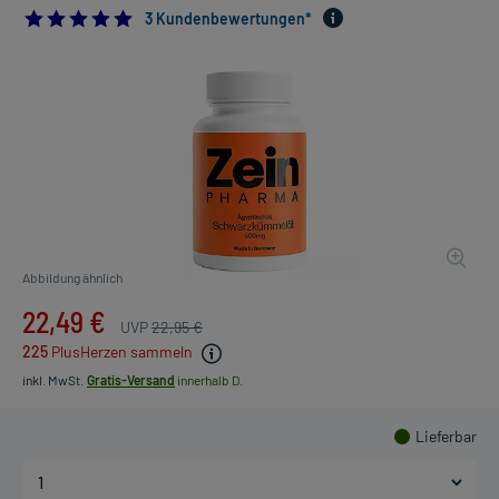
5.0
3 Kundenbewertungen*
Abbildung ähnlich
22,49 €
UVP
22,95 €
225
PlusHerzen sammeln
inkl. MwSt.
Gratis-Versand
innerhalb D.
Lieferbar