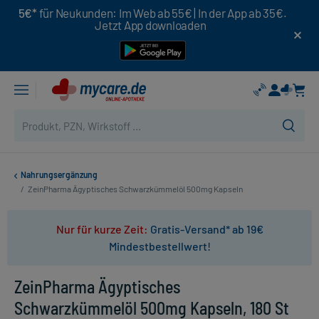
5€*
für Neukunden: Im Web ab 55€ | In der App ab 35€.
Jetzt App downloaden
Nahrungsergänzung
/
ZeinPharma Ägyptisches Schwarzkümmelöl 500mg Kapseln
Nur für kurze Zeit:
Gratis-Versand* ab 19€
Mindestbestellwert!
ZeinPharma Ägyptisches
Schwarzkümmelöl 500mg Kapseln, 180 St