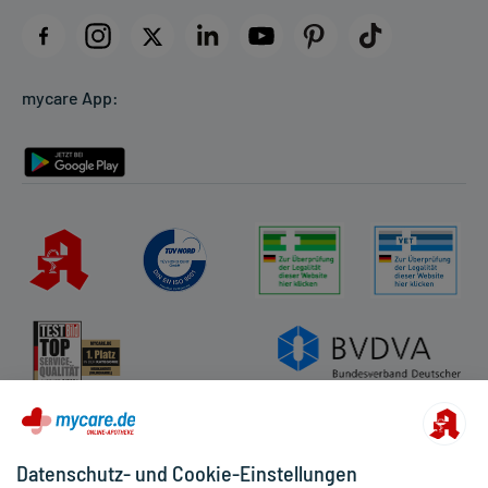
Impressum
Datenschutz
Cookie-Einstellungen
mycare App:
Rückgabe/Widerruf
Barrierefreiheitserklärung
Datenschutz- und Cookie-Einstellungen