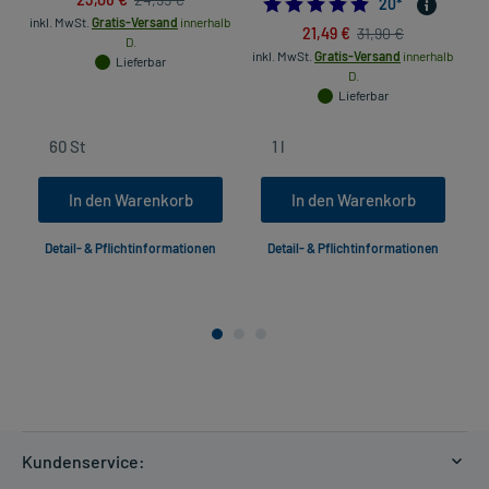
5.0
20
*
inkl. MwSt.
Gratis-Versand
innerhalb
in
21,49 €
31,90 €
D.
inkl. MwSt.
Gratis-Versand
innerhalb
Lieferbar
D.
Lieferbar
In den Warenkorb
In den Warenkorb
Detail- & Pflichtinformationen
Detail- & Pflichtinformationen
Kundenservice: