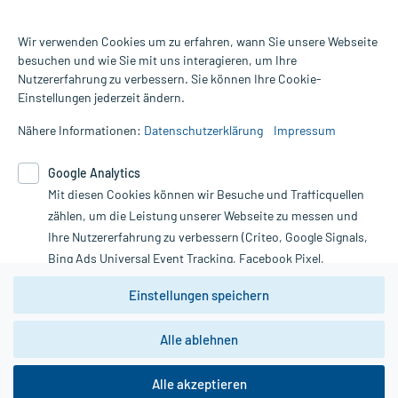
Wir verwenden Cookies um zu erfahren, wann Sie unsere Webseite
besuchen und wie Sie mit uns interagieren, um Ihre
Nutzererfahrung zu verbessern. Sie können Ihre Cookie-
Alle Preise gelten inkl. MwSt., ggf. zzgl. Versandkosten
Einstellungen jederzeit ändern.
Informationen auf dieser Website werden ausschließlich für
informative Zwecke zur Verfügung gestellt. Sie ersetzen keinesfalls
Nähere Informationen:
Datenschutzerklärung
Impressum
die Untersuchung und Behandlung durch einen Arzt. Bitte
beachten Sie, dass hierdurch weder Diagnosen gestellt noch
Google Analytics
Therapien eingeleitet werden können. | Diese Webseite benutzt
Google Analytics. Lesen Sie bitte dazu die wichtigen Hinweise in
Mit diesen Cookies können wir Besuche und Trafficquellen
unserer Datenschutzerklärung. Für den Widerruf einer Bestellung
zählen, um die Leistung unserer Webseite zu messen und
nutzen Sie das Formular:
Ihre Nutzererfahrung zu verbessern (Criteo, Google Signals,
Bing Ads Universal Event Tracking, Facebook Pixel,
Vertrag widerrufen
Youtube-Social Plugin).
Einstellungen speichern
Wir weisen darauf hin, dass die
Datenschutzbestimmungen von
Google Analytics
nicht
*Hinweise zu unseren Aktionen und Bewertungen
Alle ablehnen
zwingend den Europäischen Anforderungen gem. EU-
DSGVO genügen und ein Datentransfer in Drittstaaten bzw.
die USA nicht ausgeschlossen werden kann. Wie die
Alle akzeptieren
Daten dort verarbeitet werden, kann nicht geprüft und