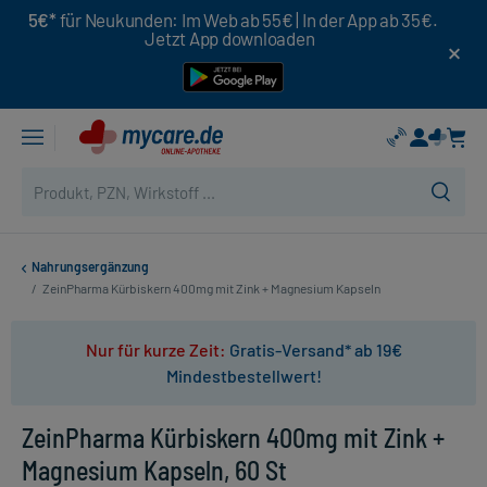
5€*
für Neukunden: Im Web ab 55€ | In der App ab 35€.
Jetzt App downloaden
Nahrungsergänzung
/
ZeinPharma Kürbiskern 400mg mit Zink + Magnesium Kapseln
Nur für kurze Zeit:
Gratis-Versand* ab 19€
Mindestbestellwert!
ZeinPharma Kürbiskern 400mg mit Zink +
Magnesium Kapseln, 60 St