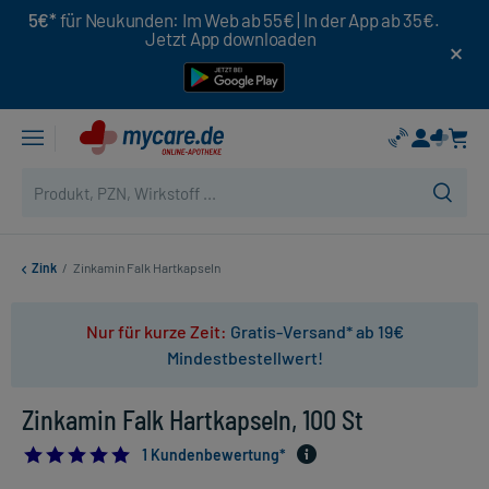
5€*
für Neukunden: Im Web ab 55€ | In der App ab 35€.
Jetzt App downloaden
Zink
/
Zinkamin Falk Hartkapseln
Nur für kurze Zeit:
Gratis-Versand* ab 19€
Mindestbestellwert!
Zinkamin Falk Hartkapseln, 100 St
5.0
1 Kundenbewertung*