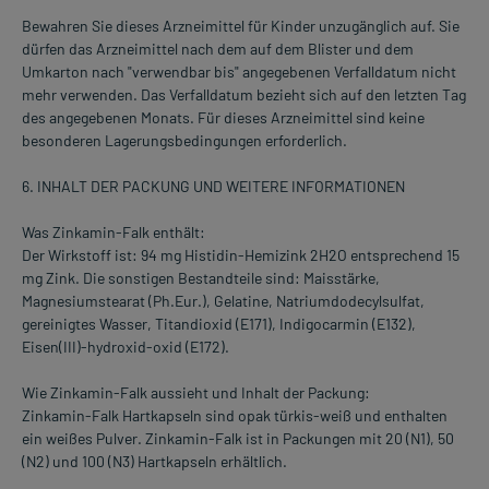
Bewahren Sie dieses Arzneimittel für Kinder unzugänglich auf. Sie
dürfen das Arzneimittel nach dem auf dem Blister und dem
Umkarton nach "verwendbar bis" angegebenen Verfalldatum nicht
mehr verwenden. Das Verfalldatum bezieht sich auf den letzten Tag
des angegebenen Monats. Für dieses Arzneimittel sind keine
besonderen Lagerungsbedingungen erforderlich.
6. INHALT DER PACKUNG UND WEITERE INFORMATIONEN
Was Zinkamin-Falk enthält:
Der Wirkstoff ist: 94 mg Histidin-Hemizink 2H2O entsprechend 15
mg Zink. Die sonstigen Bestandteile sind: Maisstärke,
Magnesiumstearat (Ph.Eur.), Gelatine, Natriumdodecylsulfat,
gereinigtes Wasser, Titandioxid (E171), Indigocarmin (E132),
Eisen(III)-hydroxid-oxid (E172).
Wie Zinkamin-Falk aussieht und Inhalt der Packung:
Zinkamin-Falk Hartkapseln sind opak türkis-weiß und enthalten
ein weißes Pulver. Zinkamin-Falk ist in Packungen mit 20 (N1), 50
(N2) und 100 (N3) Hartkapseln erhältlich.