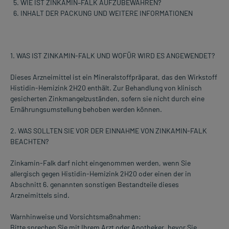
WIE IST ZINKAMIN–FALK AUFZUBEWAHREN?
INHALT DER PACKUNG UND WEITERE INFORMATIONEN
1. WAS IST ZINKAMIN-FALK UND WOFÜR WIRD ES ANGEWENDET?
Dieses Arzneimittel ist ein Mineralstoffpräparat, das den Wirkstoff
Histidin-Hemizink 2H20 enthält. Zur Behandlung von klinisch
gesicherten Zinkmangelzuständen, sofern sie nicht durch eine
Ernährungsumstellung behoben werden können.
2. WAS SOLLTEN SIE VOR DER EINNAHME VON ZINKAMIN-FALK
BEACHTEN?
Zinkamin-Falk darf nicht eingenommen werden, wenn Sie
allergisch gegen Histidin-Hemizink 2H20 oder einen der in
Abschnitt 6. genannten sonstigen Bestandteile dieses
Arzneimittels sind.
Warnhinweise und Vorsichtsmaßnahmen:
Bitte sprechen Sie mit Ihrem Arzt oder Apotheker, bevor Sie