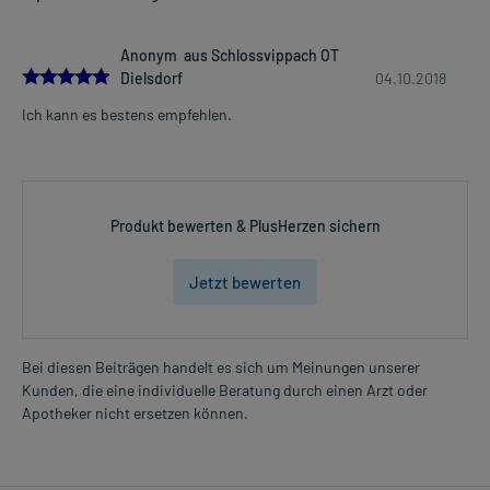
Die Gesamtdosis sollte nicht ohne Rücksprache mit einem Arzt
oder Apotheker überschritten werden.
Anonym aus Schlossvippach OT
5.0
Dielsdorf
04.10.2018
Art der Anwendung?
Mehr anzeigen
Ich kann es bestens empfehlen.
Nehmen Sie das Arzneimittel mit Flüssigkeit (z.B. 1 Glas Wasser)
ein. Zur Erleichterung der Einnahme können Sie die Kapsel öffnen
und den Inhalt mit Wasser oder Tee gemischt einnehmen.
Dauer der Anwendung?
Produkt bewerten & PlusHerzen sichern
Die Anwendungsdauer richtet sich nach der Art der Beschwerden
und/oder dem Verlauf der Erkrankung. Fragen Sie dazu im
Jetzt bewerten
Zweifelsfalle Ihren Arzt oder Apotheker.
Überdosierung?
Bei einer Überdosierung kann es unter anderem zu
Bei diesen Beiträgen handelt es sich um Meinungen unserer
Kopfschmerzen, Erbrechen und metallischem Geschmack
Kunden, die eine individuelle Beratung durch einen Arzt oder
kommen. Setzen Sie sich bei dem Verdacht auf eine Überdosierung
Apotheker nicht ersetzen können.
umgehend mit einem Arzt in Verbindung.
Einnahme vergessen?
Setzen Sie die Einnahme zum nächsten vorgeschriebenen