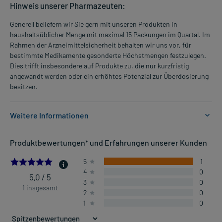
Hinweis unserer Pharmazeuten:
Generell beliefern wir Sie gern mit unseren Produkten in
haushaltsüblicher Menge mit maximal 15 Packungen im Quartal. Im
Rahmen der Arzneimittelsicherheit behalten wir uns vor, für
bestimmte Medikamente gesonderte Höchstmengen festzulegen.
Dies trifft insbesondere auf Produkte zu, die nur kurzfristig
angewandt werden oder ein erhöhtes Potenzial zur Überdosierung
besitzen.
Weitere Informationen
Anwendungsgebiete:
Produktbewertungen* und Erfahrungen unserer Kunden
- Zinkmangel
5.0
5
1
4
0
Dosierung und Anwendungshinweise:
5,0 / 5
3
0
Erwachsene
1 insgesamt
2
0
1 Kapsel
1
0
1-mal täglich
vor der Mahlzeit (ca. 1 Stunde)