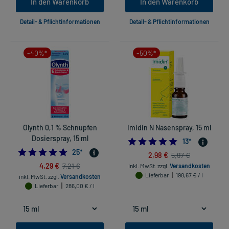
In den Warenkorb
In den Warenkorb
Detail- & Pflichtinformationen
Detail- & Pflichtinformationen
-40%*
-50%*
Olynth 0,1 % Schnupfen
Imidin N Nasenspray, 15 ml
Dosierspray, 15 ml
5.0
13
*
4.72
25
*
2,98 €
5,97 €
4,29 €
7,21 €
inkl. MwSt.
zzgl.
Versandkosten
Lieferbar
198,67 € / l
inkl. MwSt.
zzgl.
Versandkosten
Lieferbar
286,00 € / l