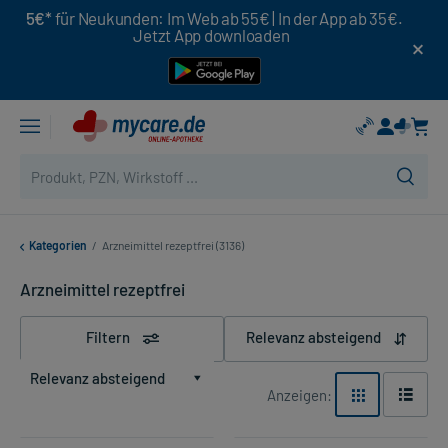
5€*
für Neukunden: Im Web ab 55€ | In der App ab 35€.
Jetzt App downloaden
Kategorien
/
Arzneimittel rezeptfrei (3136)
Arzneimittel rezeptfrei
Filtern
Relevanz absteigend
Relevanz absteigend
Anzeigen: