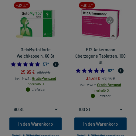
-32%*
-30%*
GeloMyrtol forte
B12 Ankermann
Weichkapseln, 60 St
überzogene Tabletten, 100
St
4.859649122807017
57
*
5.0
82
*
25,95 €
38,60 €
33,49 €
47,95 €
inkl. MwSt.
Gratis-Versand
innerhalb D.
inkl. MwSt.
Gratis-Versand
Lieferbar
innerhalb D.
Lieferbar
In den Warenkorb
In den Warenkorb
Detail- & Pflichtinformationen
Detail- & Pflichtinformationen