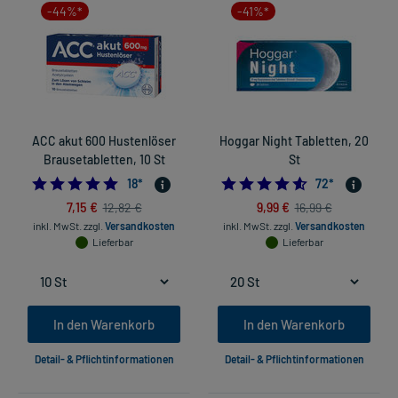
-44%*
-41%*
ACC akut 600 Hustenlöser
Hoggar Night Tabletten, 20
Brausetabletten, 10 St
St
4.944444444444445
4.611111111111111
18
*
72
*
7,15 €
9,99 €
12,82 €
16,99 €
inkl. MwSt.
zzgl.
Versandkosten
inkl. MwSt.
zzgl.
Versandkosten
Lieferbar
Lieferbar
In den Warenkorb
In den Warenkorb
Detail- & Pflichtinformationen
Detail- & Pflichtinformationen