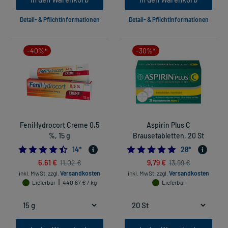
Detail- & Pflichtinformationen
Detail- & Pflichtinformationen
-40%*
-30%*
FeniHydrocort Creme 0,5
Aspirin Plus C
%, 15 g
Brausetabletten, 20 St
4.5
4.928571428571
14
*
28
*
6,61 €
9,79 €
11,02 €
13,99 €
inkl. MwSt.
zzgl.
Versandkosten
inkl. MwSt.
zzgl.
Versandkosten
Lieferbar
440,67 € / kg
Lieferbar