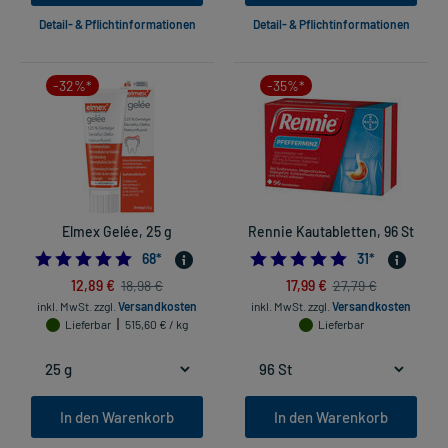
Detail- & Pflichtinformationen
Detail- & Pflichtinformationen
-32%*
-35%*
Elmex Gelée, 25 g
Rennie Kautabletten, 96 St
4.9411764705882355
5.0
68
*
31
*
12,89 €
17,99 €
18,98 €
27,79 €
inkl. MwSt.
zzgl.
Versandkosten
inkl. MwSt.
zzgl.
Versandkosten
Lieferbar
515,60 € / kg
Lieferbar
In den Warenkorb
In den Warenkorb