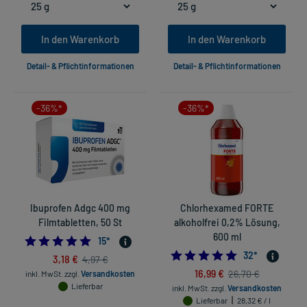
In den Warenkorb
In den Warenkorb
Detail- & Pflichtinformationen
Detail- & Pflichtinformationen
-36%*
-36%*
Ibuprofen Adgc 400 mg
Chlorhexamed FORTE
Filmtabletten, 50 St
alkoholfrei 0,2% Lösung,
600 ml
4.933333333333334
15
*
4.90625
32
*
3,18 €
4,97 €
16,99 €
26,70 €
inkl. MwSt.
zzgl.
Versandkosten
Lieferbar
inkl. MwSt.
zzgl.
Versandkosten
Lieferbar
28,32 € / l