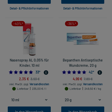
Detail- & Pflichtinformationen
Detail- & Pflichtinformationen
-40%*
-36%*
Nasenspray AL 0,05% für
Bepanthen Antiseptische
Kinder, 10 ml
Wundcreme, 20 g
4.757575757575758
4.880952380952
33
*
42
*
2,35 €
4,99 €
3,93 €
7,89 €
inkl. MwSt.
zzgl.
Versandkosten
inkl. MwSt.
zzgl.
Versandkosten
Lieferbar
235,00 € / l
Lieferbar
249,50 € / kg
In den Warenkorb
In den Warenkorb