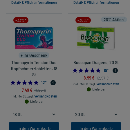
Detail- & Pflichtinformationen
Detail- & Pflichtinformationen
-33%*
-30%*
+ Ihr Geschenk
Thomapyrin Tension Duo
Buscopan Dragees, 20 St
Kopfschmerztabletten, 18
4.94736842105
19
*
St
8,99 €
12,97 €
4.916666666666667
12
*
inkl. MwSt.
zzgl.
Versandkosten
7,49 €
Lieferbar
11,25 €
inkl. MwSt.
zzgl.
Versandkosten
Lieferbar
In den Warenkorb
In den Warenkorb