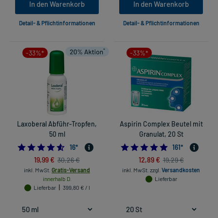
In den Warenkorb
In den Warenkorb
Detail- & Pflichtinformationen
Detail- & Pflichtinformationen
-33%*
-33%*
Laxoberal Abführ-Tropfen,
Aspirin Complex Beutel mit
50 ml
Granulat, 20 St
4.5625
4.881987577639
16
*
161
*
19,99 €
12,89 €
30,26 €
19,29 €
inkl. MwSt.
Gratis-Versand
inkl. MwSt.
zzgl.
Versandkosten
innerhalb D.
Lieferbar
Lieferbar
399,80 € / l