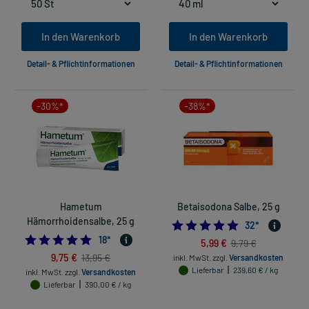
In den Warenkorb
In den Warenkorb
Detail- & Pflichtinformationen
Detail- & Pflichtinformationen
-30%*
-38%*
Hametum
Betaisodona Salbe, 25 g
Hämorrhoidensalbe, 25 g
4.9375
32
*
4.944444444444445
18
*
5,99 €
9,79 €
9,75 €
13,95 €
inkl. MwSt.
zzgl.
Versandkosten
Lieferbar
239,60 € / kg
inkl. MwSt.
zzgl.
Versandkosten
Lieferbar
390,00 € / kg