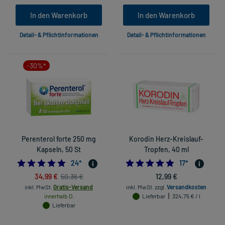
In den Warenkorb
In den Warenkorb
Detail- & Pflichtinformationen
Detail- & Pflichtinformationen
-30%*
Perenterol forte 250 mg
Korodin Herz-Kreislauf-
Kapseln, 50 St
Tropfen, 40 ml
5.0
5.0
24
*
17
*
34,99 €
12,99 €
50,36 €
inkl. MwSt.
Gratis-Versand
inkl. MwSt.
zzgl.
Versandkosten
innerhalb D.
Lieferbar
324,75 € / l
Lieferbar