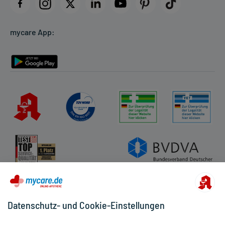
Datenschutz
Cookie-Einstellungen
mycare App:
Rückgabe/Widerruf
Barrierefreiheitserklärung
Datenschutz- und Cookie-Einstellungen