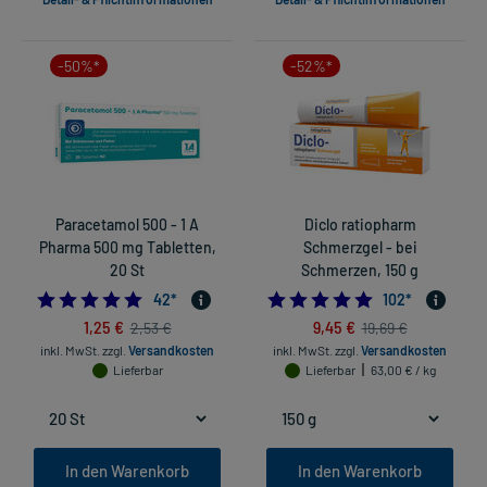
-50%*
-52%*
Paracetamol 500 - 1 A
Diclo ratiopharm
Pharma 500 mg Tabletten,
Schmerzgel - bei
20 St
Schmerzen, 150 g
4.833333333333333
4.862745098039
42
*
102
*
1,25 €
9,45 €
2,53 €
19,69 €
inkl. MwSt.
zzgl.
Versandkosten
inkl. MwSt.
zzgl.
Versandkosten
Lieferbar
Lieferbar
63,00 € / kg
In den Warenkorb
In den Warenkorb