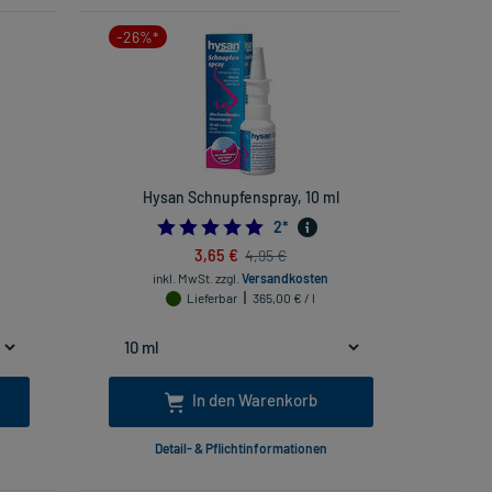
-26%*
Hysan Schnupfenspray, 10 ml
5.0
2
*
3,65 €
4,95 €
inkl. MwSt.
zzgl.
Versandkosten
Lieferbar
365,00 € / l
In den Warenkorb
Detail- & Pflichtinformationen