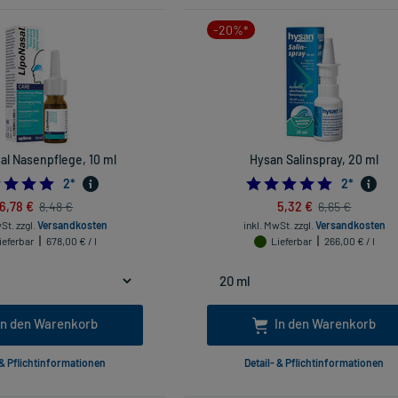
-20%*
al Nasenpflege, 10 ml
Hysan Salinspray, 20 ml
5.0
5.0
2
*
2
*
6,78 €
5,32 €
8,48 €
6,65 €
wSt.
zzgl.
Versandkosten
inkl. MwSt.
zzgl.
Versandkosten
ieferbar
678,00 € / l
Lieferbar
266,00 € / l
In den Warenkorb
In den Warenkorb
 & Pflichtinformationen
Detail- & Pflichtinformationen