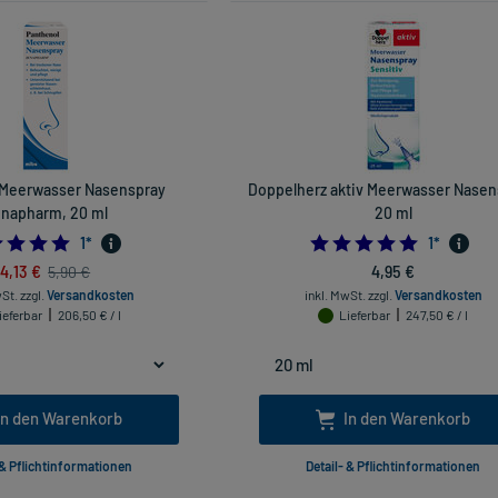
 Meerwasser Nasenspray
Doppelherz aktiv Meerwasser Nasen
napharm, 20 ml
20 ml
5.0
5.0
1
*
1
*
4,13 €
4,95 €
5,90 €
wSt.
zzgl.
Versandkosten
inkl. MwSt.
zzgl.
Versandkosten
ieferbar
206,50 € / l
Lieferbar
247,50 € / l
In den Warenkorb
In den Warenkorb
 & Pflichtinformationen
Detail- & Pflichtinformationen