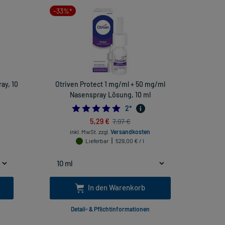
-33%*
ay, 10
Otriven Protect 1 mg/ml + 50 mg/ml
Nasenspray Lösung, 10 ml
5.0
2
*
5,29 €
7,97 €
inkl. MwSt.
zzgl.
Versandkosten
Lieferbar
529,00 € / l
In den Warenkorb
Detail- & Pflichtinformationen