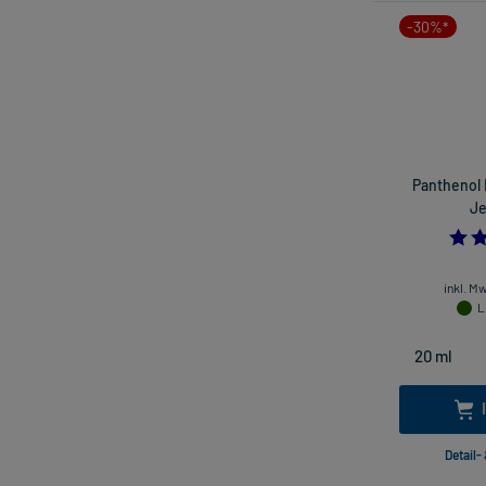
-30%*
Panthenol
Je
inkl. M
L
Detail-