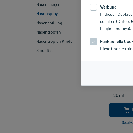
Nasensauger
Werbung
-14%*
Nasenspray
In diesen Cookies
schalten (Criteo, 
Nasenspülung
Plugin, Emarsys).
Nasentropfen
Nasentropfen Kinder
Funktionelle Coo
Diese Cookies sin
Sinusitis
Nasic C
inkl. M
L
Detail-