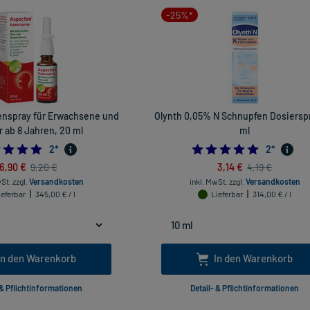
-25%*
nspray für Erwachsene und
Olynth 0,05% N Schnupfen Dosierspr
 ab 8 Jahren, 20 ml
ml
5.0
5.0
2
*
2
*
6,90 €
3,14 €
9,20 €
4,19 €
wSt.
zzgl.
Versandkosten
inkl. MwSt.
zzgl.
Versandkosten
ieferbar
345,00 € / l
Lieferbar
314,00 € / l
In den Warenkorb
In den Warenkorb
 & Pflichtinformationen
Detail- & Pflichtinformationen