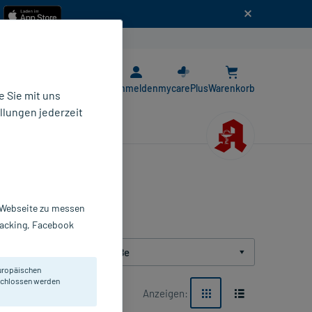
n
E-Rezept App
Anmelden
mycarePlus
Warenkorb
 Sie mit uns
llungen jederzeit
r Webseite zu messen
Tracking, Facebook
Packungsgröße
uropäischen
eschlossen werden
Anzeigen: