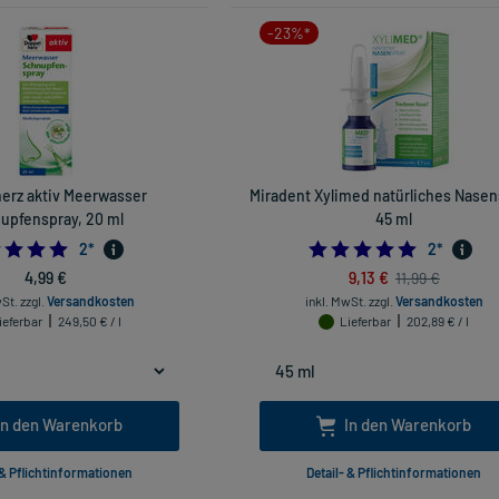
-23%*
erz aktiv Meerwasser
Miradent Xylimed natürliches Nasen
upfenspray, 20 ml
45 ml
5.0
5.0
2
*
2
*
4,99 €
9,13 €
11,99 €
wSt.
zzgl.
Versandkosten
inkl. MwSt.
zzgl.
Versandkosten
ieferbar
249,50 € / l
Lieferbar
202,89 € / l
In den Warenkorb
In den Warenkorb
 & Pflichtinformationen
Detail- & Pflichtinformationen