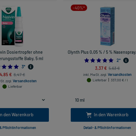
-40%*
vin Dosiertropfer ohne
Olynth Plus 0,05 % / 5 % Nasenspray,
rungsstoffe Baby, 5 ml
5.0
2
*
5.0
3
*
3,37 €
5,63 €
4,85 €
6,47 €
inkl. MwSt.
zzgl.
Versandkosten
Lieferbar
337,00 € / l
wSt.
zzgl.
Versandkosten
Lieferbar
In den Warenkorb
In den Warenkorb
 & Pflichtinformationen
Detail- & Pflichtinformationen