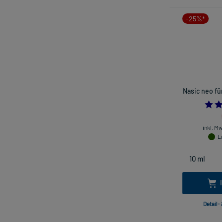
-25%*
Nasic neo fü
inkl. M
L
Detail-