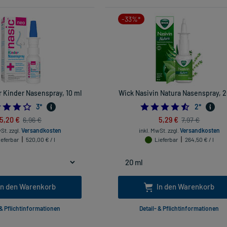
-33%*
r Kinder Nasenspray, 10 ml
Wick Nasivin Natura Nasenspray, 2
4.0
4.5
3
*
2
*
5,20 €
5,29 €
6,96 €
7,97 €
wSt.
zzgl.
Versandkosten
inkl. MwSt.
zzgl.
Versandkosten
ieferbar
520,00 € / l
Lieferbar
264,50 € / l
In den Warenkorb
In den Warenkorb
 & Pflichtinformationen
Detail- & Pflichtinformationen