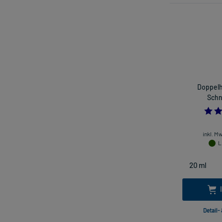
Doppelh
Schn
inkl. M
L
Detail-