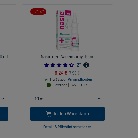
-21%*
0 ml
Nasic neo Nasenspray, 10 ml
4.5
2
*
6,24 €
7,96 €
inkl. MwSt.
zzgl.
Versandkosten
Lieferbar
624,00 € / l
In den Warenkorb
Detail- & Pflichtinformationen