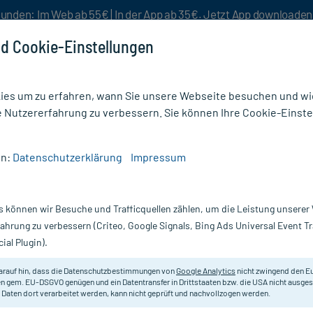
unden: Im Web ab 55€ | In der App ab 35€. Jetzt App downloade
d Cookie-Einstellungen
es um zu erfahren, wann Sie unsere Webseite besuchen und wie
e Nutzererfahrung zu verbessern. Sie können Ihre Cookie-Einste
nlösen
Rezeptur
Aktion %
en:
Datenschutzerklärung
Impressum
 (128)
s können wir Besuche und Trafficquellen zählen, um die Leistung unsere
fahrung zu verbessern (Criteo, Google Signals, Bing Ads Universal Event 
ial Plugin).
Darreichung
arauf hin, dass die Datenschutzbestimmungen von
Google Analytics
nicht zwingend den E
n gem. EU-DSGVO genügen und ein Datentransfer in Drittstaaten bzw. die USA nicht ausg
vanz absteigend
Produkte pro Seite:
24
 Daten dort verarbeitet werden, kann nicht geprüft und nachvollzogen werden.