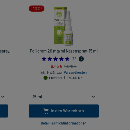
-40%*
spray,
Pollicrom 20 mg/ml Nasenspray, 15 ml
5.0
2
*
6,45 €
10,76 €
inkl. MwSt.
zzgl.
Versandkosten
Lieferbar
430,00 € / l
In den Warenkorb
Detail- & Pflichtinformationen