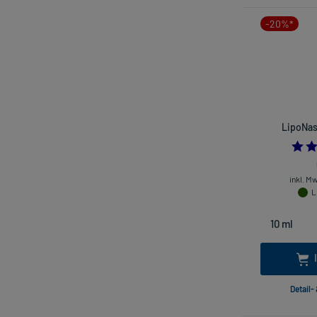
-20%*
LipoNas
inkl. M
L
Detail-