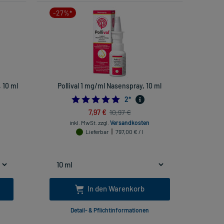
-27%*
 10 ml
Pollival 1 mg/ml Nasenspray, 10 ml
5.0
2
*
7,97 €
10,97 €
inkl. MwSt.
zzgl.
Versandkosten
Lieferbar
797,00 € / l
In den Warenkorb
Detail- & Pflichtinformationen