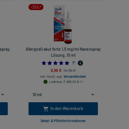
-33%*
spray,
Allergodil akut forte 1,5 mg/ml Nasenspray
Lösung, 10 ml
5.0
1
*
9,98 €
14,95 €
inkl. MwSt.
zzgl.
Versandkosten
Lieferbar
998,00 € / l
In den Warenkorb
Detail- & Pflichtinformationen