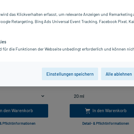
-16%*
 wird das Klickverhalten erfasst, um relevante Anzeigen und Remarketing
Google Retargeting, Bing Ads Universal Event Tracking, Facebook Pixel, Ka
kies
d für die Funktionen der Webseite unbedingt erforderlich und können nich
ur Nasenspray, 20 ml
Plasma Liquid Nasensprüh-Gel, 2
4.0
4.5
5
*
4
*
6,43 €
20,80 €
7,50 €
24,90 €
Einstellungen speichern
Alle ablehnen
wSt.
zzgl.
Versandkosten
inkl. MwSt.
Gratis-Versand
innerhalb D
ieferbar
321,50 € / l
Lieferbar
1.040,00 € / l
In den Warenkorb
In den Warenkorb
 & Pflichtinformationen
Detail- & Pflichtinformationen