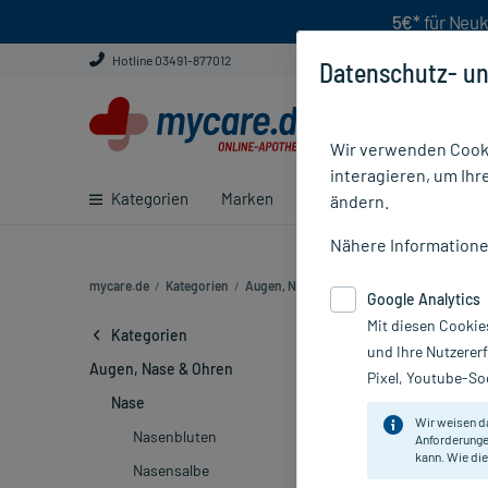
5€*
für Neuk
Hotline 03491-877012
Datenschutz- un
Wir verwenden Cooki
interagieren, um Ihr
Kategorien
Marken
Ratgeber
E-Rezept ei
ändern.
Nähere Information
mycare.de
/
Kategorien
/
Augen, Nase & Ohren
/
Nase
/
Nasenspray
Google Analytics
Mit diesen Cookie
Nasenspray
Kategorien
und Ihre Nutzerer
Augen, Nase & Ohren
Pixel, Youtube-Soc
Hersteller
Nase
Wir weisen d
Nasenbluten
Anforderunge
Sortieren
Rele
kann. Wie die
Nasensalbe