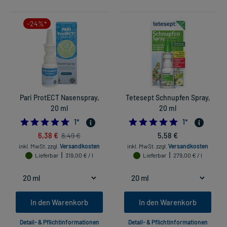
-24%*
Pari ProtECT Nasenspray,
Tetesept Schnupfen Spray,
20 ml
20 ml
5.0
5.0
1
*
1
*
6,38 €
5,58 €
8,49 €
inkl. MwSt.
zzgl.
Versandkosten
inkl. MwSt.
zzgl.
Versandkosten
Lieferbar
319,00 € / l
Lieferbar
279,00 € / l
In den Warenkorb
In den Warenkorb
Detail- & Pflichtinformationen
Detail- & Pflichtinformationen