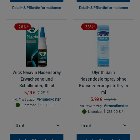
Detail- & Pflichtinformationen
Detail- & Pflichtinformationen
-28%*
-38%*
Wick Nasivin Nasenspray
Olynth Salin
Erwachsene und
Nasendosierspray ohne
Schulkinder, 10 ml
Konservierungsstoffe, 15
5,19 €
ml
7,25 €
3,99 €
6,44 €
inkl. MwSt.
zzgl.
Versandkosten
Lieferbar
519,00 € / l
inkl. MwSt.
zzgl.
Versandkosten
Lieferbar
266,00 € / l