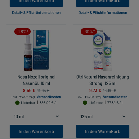
In den Warenkorb
In den Warenkorb
Detail- & Pflichtinformationen
Detail- & Pflichtinformationen
-28%*
-30%*
Nosa Nozoil original
OtriNatural Nasenreinigung
Nasenöl, 10 ml
Strong, 125 ml
8,56 €
9,73 €
11,95 €
13,90 €
inkl. MwSt.
zzgl.
Versandkosten
inkl. MwSt.
zzgl.
Versandkosten
Lieferbar
856,00 € / l
Lieferbar
77,84 € / l
In den Warenkorb
In den Warenkorb