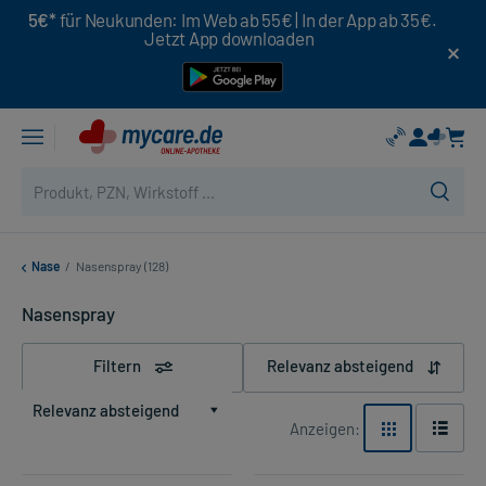
5€*
für Neukunden: Im Web ab 55€ | In der App ab 35€.
Jetzt App downloaden
Nase
/
Nasenspray (128)
Nasenspray
Filtern
Relevanz absteigend
Relevanz absteigend
Anzeigen: