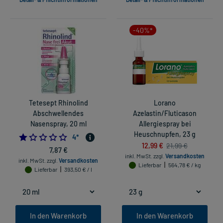
-40%*
Tetesept Rhinolind
Lorano
Abschwellendes
Azelastin/Fluticason
Nasenspray, 20 ml
Allergiespray bei
Heuschnupfen, 23 g
1.0
4
*
12,99 €
21,99 €
7,87 €
inkl. MwSt.
zzgl.
Versandkosten
inkl. MwSt.
zzgl.
Versandkosten
Lieferbar
564,78 € / kg
Lieferbar
393,50 € / l
In den Warenkorb
In den Warenkorb