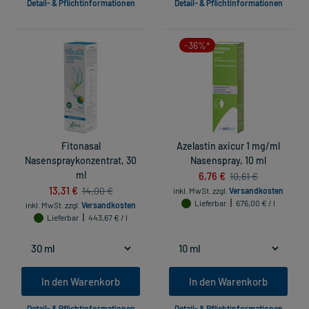
Detail- & Pflichtinformationen
Detail- & Pflichtinformationen
-36%*
Fitonasal
Azelastin axicur 1 mg/ml
Nasenspraykonzentrat, 30
Nasenspray, 10 ml
ml
6,76 €
10,61 €
13,31 €
14,00 €
inkl. MwSt.
zzgl.
Versandkosten
Lieferbar
676,00 € / l
inkl. MwSt.
zzgl.
Versandkosten
Lieferbar
443,67 € / l
In den Warenkorb
In den Warenkorb
Detail- & Pflichtinformationen
Detail- & Pflichtinformationen