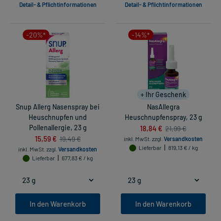
Detail- & Pflichtinformationen
Detail- & Pflichtinformationen
-20%*
-14%*
+ Ihr Geschenk
Snup Allerg Nasenspray bei
NasAllegra
Heuschnupfen und
Heuschnupfenspray, 23 g
Pollenallergie, 23 g
18,84 €
21,99 €
15,59 €
19,49 €
inkl. MwSt.
zzgl.
Versandkosten
Lieferbar
819,13 € / kg
inkl. MwSt.
zzgl.
Versandkosten
Lieferbar
677,83 € / kg
In den Warenkorb
In den Warenkorb