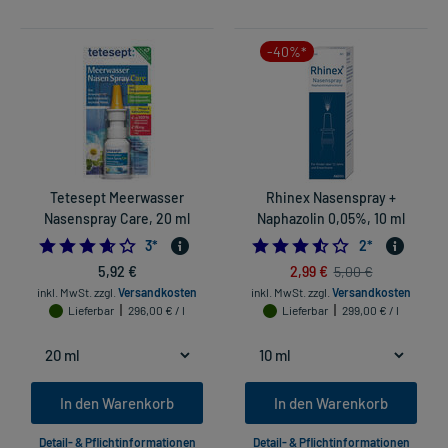
-40%*
Tetesept Meerwasser
Rhinex Nasenspray +
Nasenspray Care, 20 ml
Naphazolin 0,05%, 10 ml
3.6666666666666665
3.5
3
*
2
*
5,92 €
2,99 €
5,00 €
inkl. MwSt.
zzgl.
Versandkosten
inkl. MwSt.
zzgl.
Versandkosten
Lieferbar
296,00 € / l
Lieferbar
299,00 € / l
In den Warenkorb
In den Warenkorb
Detail- & Pflichtinformationen
Detail- & Pflichtinformationen