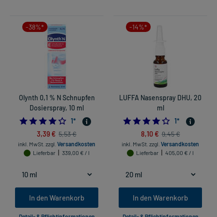
-38%*
-14%*
Olynth 0,1 % N Schnupfen
LUFFA Nasenspray DHU, 20
Dosierspray, 10 ml
ml
4.0
4.0
1
*
1
*
3,39 €
8,10 €
5,53 €
9,45 €
inkl. MwSt.
zzgl.
Versandkosten
inkl. MwSt.
zzgl.
Versandkosten
Lieferbar
339,00 € / l
Lieferbar
405,00 € / l
In den Warenkorb
In den Warenkorb
Detail- & Pflichtinformationen
Detail- & Pflichtinformationen