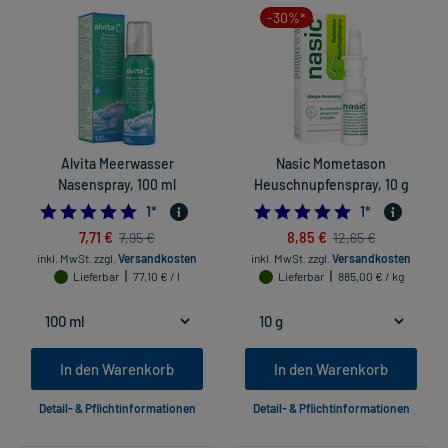
-30%*
Alvita Meerwasser
Nasic Mometason
Nasenspray, 100 ml
Heuschnupfenspray, 10 g
5.0
5.0
1
*
1
*
7,71 €
8,85 €
7,95 €
12,65 €
inkl. MwSt.
zzgl.
Versandkosten
inkl. MwSt.
zzgl.
Versandkosten
Lieferbar
77,10 € / l
Lieferbar
885,00 € / kg
In den Warenkorb
In den Warenkorb
Detail- & Pflichtinformationen
Detail- & Pflichtinformationen