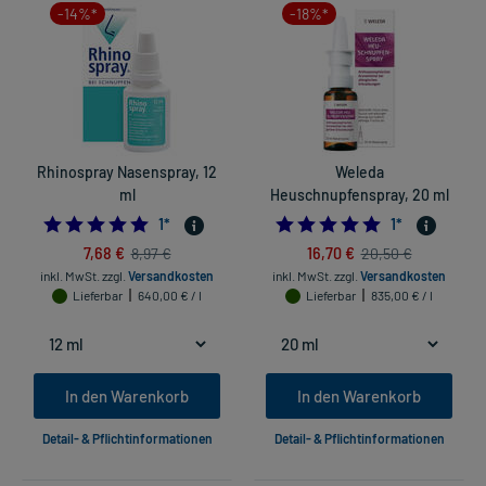
-14%*
-18%*
Rhinospray Nasenspray, 12
Weleda
ml
Heuschnupfenspray, 20 ml
5.0
5.0
1
*
1
*
7,68 €
16,70 €
8,97 €
20,50 €
inkl. MwSt.
zzgl.
Versandkosten
inkl. MwSt.
zzgl.
Versandkosten
Lieferbar
640,00 € / l
Lieferbar
835,00 € / l
In den Warenkorb
In den Warenkorb
Detail- & Pflichtinformationen
Detail- & Pflichtinformationen