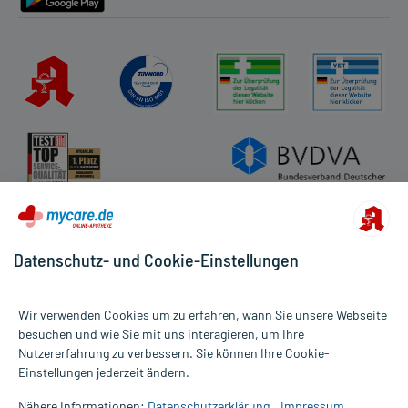
Datenschutz- und Cookie-Einstellungen
Wir verwenden Cookies um zu erfahren, wann Sie unsere Webseite
besuchen und wie Sie mit uns interagieren, um Ihre
Nutzererfahrung zu verbessern. Sie können Ihre Cookie-
Alle Preise gelten inkl. MwSt., ggf. zzgl. Versandkosten
Einstellungen jederzeit ändern.
Informationen auf dieser Website werden ausschließlich für
informative Zwecke zur Verfügung gestellt. Sie ersetzen keinesfalls
Nähere Informationen:
Datenschutzerklärung
Impressum