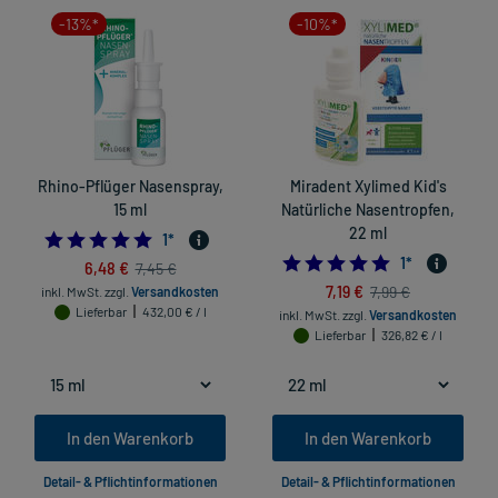
-13%*
-10%*
Rhino-Pflüger Nasenspray,
Miradent Xylimed Kid's
15 ml
Natürliche Nasentropfen,
22 ml
5.0
1
*
5.0
1
*
6,48 €
7,45 €
7,19 €
7,99 €
inkl. MwSt.
zzgl.
Versandkosten
Lieferbar
432,00 € / l
inkl. MwSt.
zzgl.
Versandkosten
Lieferbar
326,82 € / l
In den Warenkorb
In den Warenkorb
Detail- & Pflichtinformationen
Detail- & Pflichtinformationen