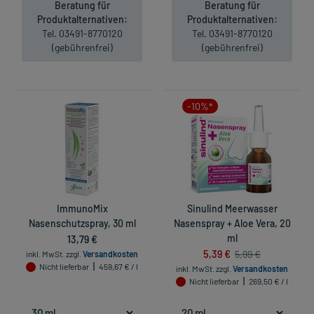
Beratung für
Beratung für
Produktalternativen:
Produktalternativen:
Tel. 03491-8770120
Tel. 03491-8770120
(gebührenfrei)
(gebührenfrei)
-10%*
ImmunoMix
Sinulind Meerwasser
Nasenschutzspray, 30 ml
Nasenspray + Aloe Vera, 20
13,79 €
ml
5,39 €
5,99 €
inkl. MwSt.
zzgl.
Versandkosten
Nicht lieferbar
459,67 € / l
inkl. MwSt.
zzgl.
Versandkosten
Nicht lieferbar
269,50 € / l