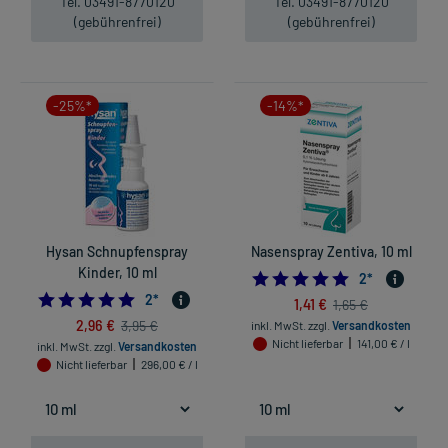
Tel. 03491-8770120
Tel. 03491-8770120
(gebührenfrei)
(gebührenfrei)
-25%*
-14%*
Hysan Schnupfenspray
Nasenspray Zentiva, 10 ml
Kinder, 10 ml
5.0
2
*
5.0
2
*
1,41 €
1,65 €
2,96 €
3,95 €
inkl. MwSt.
zzgl.
Versandkosten
Nicht lieferbar
141,00 € / l
inkl. MwSt.
zzgl.
Versandkosten
Nicht lieferbar
296,00 € / l