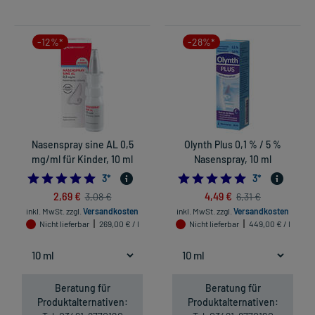
-12%*
-28%*
Nasenspray sine AL 0,5
Olynth Plus 0,1 % / 5 %
mg/ml für Kinder, 10 ml
Nasenspray, 10 ml
5.0
5.0
3
*
3
*
2,69 €
4,49 €
3,08 €
6,31 €
inkl. MwSt.
zzgl.
Versandkosten
inkl. MwSt.
zzgl.
Versandkosten
Nicht lieferbar
269,00 € / l
Nicht lieferbar
449,00 € / l
Beratung für
Beratung für
Produktalternativen:
Produktalternativen: