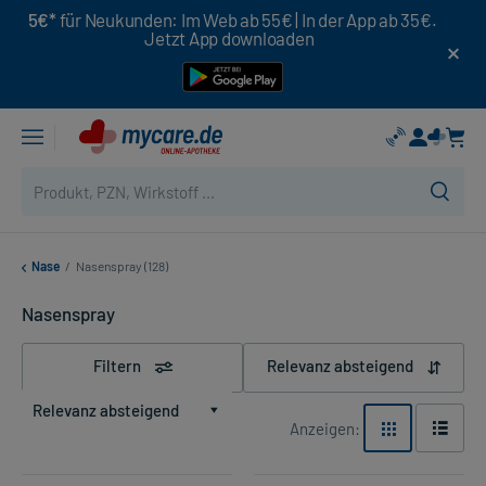
5€*
für Neukunden: Im Web ab 55€ | In der App ab 35€.
Jetzt App downloaden
Nase
/
Nasenspray (128)
Nasenspray
Filtern
Relevanz absteigend
Relevanz absteigend
Anzeigen: