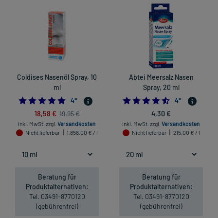
Coldises Nasenöl Spray, 10
Abtei Meersalz Nasen
ml
Spray, 20 ml
5.0
4.5
4
*
4
*
18,58 €
4,30 €
19,95 €
inkl. MwSt.
zzgl.
Versandkosten
inkl. MwSt.
zzgl.
Versandkosten
Nicht lieferbar
1.858,00 € / l
Nicht lieferbar
215,00 € / l
Beratung für
Beratung für
Produktalternativen:
Produktalternativen:
Tel. 03491-8770120
Tel. 03491-8770120
(gebührenfrei)
(gebührenfrei)