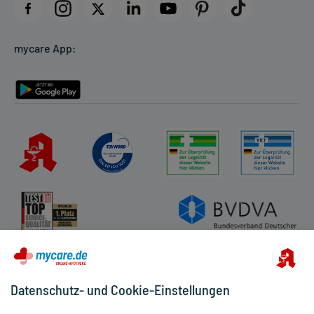
Datenschutz
Cookie-Einstellungen
mycare App:
Rückgabe/Widerruf
Barrierefreiheitserklärung
Datenschutz- und Cookie-Einstellungen