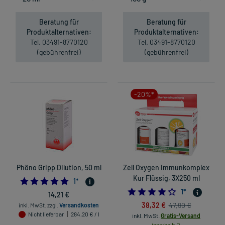
Beratung für
Beratung für
Produktalternativen:
Produktalternativen:
Tel. 03491-8770120
Tel. 03491-8770120
(gebührenfrei)
(gebührenfrei)
-20%*
Phöno Gripp Dilution, 50 ml
Zell Oxygen Immunkomplex
Kur Flüssig, 3X250 ml
5.0
1
*
4.0
1
*
14,21 €
38,32 €
47,90 €
inkl. MwSt.
zzgl.
Versandkosten
Nicht lieferbar
284,20 € / l
inkl. MwSt.
Gratis-Versand
innerhalb D.