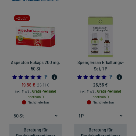
-25%*
Aspecton Eukaps 200 mg,
Spenglersan Erkältungs-
50 St
Set, 1 P
5.0
5.0
1
*
1
*
19,58 €
26,56 €
26,11 €
inkl. MwSt.
Gratis-Versand
inkl. MwSt.
Gratis-Versand
innerhalb D.
innerhalb D.
Nicht lieferbar
Nicht lieferbar
Beratung für
Beratung für
Produktalternativen:
Produktalternativen: