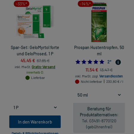
-33%*
-14%*
Spar-Set: GeloMyrtol forte
Prospan Hustentropfen, 50
und GeloProsed, 1 P
ml
45,45 €
67,85 €
5.0
2
*
inkl. MwSt.
Gratis-Versand
11,54 €
13,47 €
innerhalb D.
inkl. MwSt.
zzgl.
Versandkosten
Lieferbar
Nicht lieferbar
230,80 € / l
Beratung für
Produktalternativen:
Tel. 03491-8770120
In den Warenkorb
(gebührenfrei)
Detail- & Pflichtinformationen