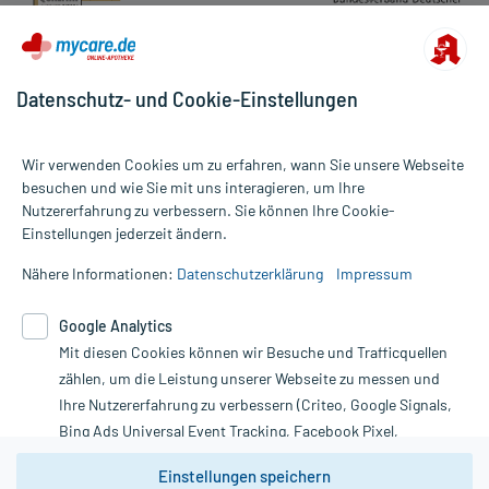
Datenschutz- und Cookie-Einstellungen
Wir verwenden Cookies um zu erfahren, wann Sie unsere Webseite
besuchen und wie Sie mit uns interagieren, um Ihre
Nutzererfahrung zu verbessern. Sie können Ihre Cookie-
Alle Preise gelten inkl. MwSt., ggf. zzgl. Versandkosten
Einstellungen jederzeit ändern.
Informationen auf dieser Website werden ausschließlich für
informative Zwecke zur Verfügung gestellt. Sie ersetzen keinesfalls
Nähere Informationen:
Datenschutzerklärung
Impressum
die Untersuchung und Behandlung durch einen Arzt. Bitte
beachten Sie, dass hierdurch weder Diagnosen gestellt noch
Google Analytics
Therapien eingeleitet werden können. | Diese Webseite benutzt
Google Analytics. Lesen Sie bitte dazu die wichtigen Hinweise in
Mit diesen Cookies können wir Besuche und Trafficquellen
unserer Datenschutzerklärung. Für den Widerruf einer Bestellung
zählen, um die Leistung unserer Webseite zu messen und
nutzen Sie das Formular:
Ihre Nutzererfahrung zu verbessern (Criteo, Google Signals,
Bing Ads Universal Event Tracking, Facebook Pixel,
Vertrag widerrufen
Youtube-Social Plugin).
Einstellungen speichern