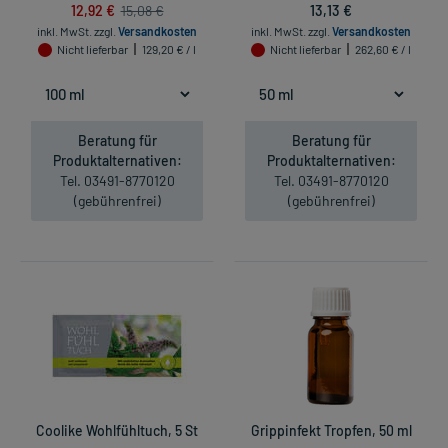
12,92 €
13,13 €
15,08 €
inkl. MwSt.
zzgl.
Versandkosten
inkl. MwSt.
zzgl.
Versandkosten
Nicht lieferbar
129,20 € / l
Nicht lieferbar
262,60 € / l
Beratung für
Beratung für
Produktalternativen:
Produktalternativen:
Tel. 03491-8770120
Tel. 03491-8770120
(gebührenfrei)
(gebührenfrei)
Coolike Wohlfühltuch, 5 St
Grippinfekt Tropfen, 50 ml