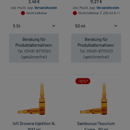
2,49 €
11,27 €
inkl. MwSt.
zzgl.
Versandkosten
inkl. MwSt.
zzgl.
Versandkosten
Nicht lieferbar
Nicht lieferbar
225,40 € / l
Beratung für
Beratung für
Produktalternativen:
Produktalternativen:
Tel. 03491-8770120
Tel. 03491-8770120
(gebührenfrei)
(gebührenfrei)
-10%*
Infi Drosera Injektion N,
Sambucus/Teucrium
10X1 ml
Comp., 50 ml