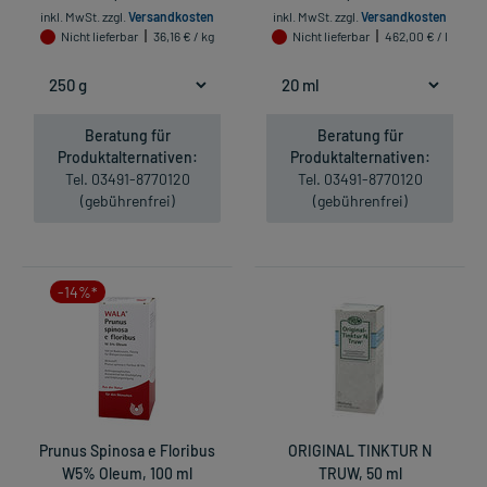
inkl. MwSt.
zzgl.
Versandkosten
inkl. MwSt.
zzgl.
Versandkosten
Nicht lieferbar
36,16 € / kg
Nicht lieferbar
462,00 € / l
Beratung für
Beratung für
Produktalternativen:
Produktalternativen:
Tel. 03491-8770120
Tel. 03491-8770120
(gebührenfrei)
(gebührenfrei)
-14%*
Prunus Spinosa e Floribus
ORIGINAL TINKTUR N
W5% Oleum, 100 ml
TRUW, 50 ml