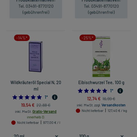
Tel. 03491-8770120
Tel. 03491-8770120
(gebührenfrei)
(gebührenfrei)
-14%*
-25%*
Wildkräuteröl Special N, 20
Eibischwurzel Tee, 100 g
ml
5.0
1
*
5.0
1
*
12,74 €
16,99 €
19,54 €
22,88 €
inkl. MwSt.
zzgl.
Versandkosten
Nicht lieferbar
127,40 € / kg
inkl. MwSt.
Gratis-Versand
innerhalb D.
Nicht lieferbar
977,00 € / l