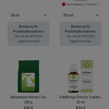
Nicht lieferbar
51,09 € / l
Beratung für
Beratung für
Produktalternativen:
Produktalternativen:
Tel. 03491-8770120
Tel. 03491-8770120
(gebührenfrei)
(gebührenfrei)
Spitzwegerichkraut Tee,
Erkältungs Entoxin Tropfen,
250 g
20 ml
9,04 €
9,24 €