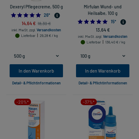
Dexeryl Pflegecreme, 500 g
Mirfulan Wund- und
Heilsalbe, 100 g
5.0
26
*
4.933333333333
15
*
14,64 €
18,30 €
13,64 €
inkl. MwSt.
zzgl.
Versandkosten
Lieferbar
29,28 € / kg
inkl. MwSt.
zzgl.
Versandkosten
Lieferbar
136,40 € / kg
In den Warenkorb
In den Warenkorb
Detail- & Pflichtinformationen
Detail- & Pflichtinformationen
-20%*
-37%*