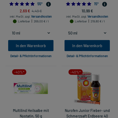
4.890909090909091
5.0
55
*
15
*
2,69 €
10,99 €
4,49 €
inkl. MwSt.
zzgl.
Versandkosten
inkl. MwSt.
zzgl.
Versandkosten
Lieferbar
269,00 € / l
Lieferbar
219,80 € / l
In den Warenkorb
In den Warenkorb
Detail- & Pflichtinformationen
Detail- & Pflichtinformationen
-40%*
-40%*
Multilind Heilsalbe mit
Nurofen Junior Fieber- und
Nystatin, 50 g
Schmerzsaft Erdbeere 40