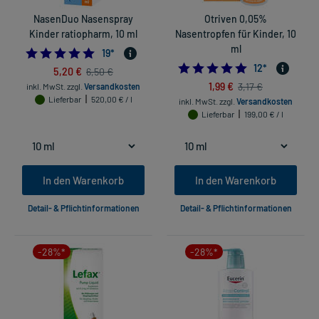
NasenDuo Nasenspray
Otriven 0,05%
Kinder ratiopharm, 10 ml
Nasentropfen für Kinder, 10
ml
4.894736842105263
19
*
4.916666666666
12
*
5,20 €
6,50 €
1,99 €
3,17 €
inkl. MwSt.
zzgl.
Versandkosten
Lieferbar
520,00 € / l
inkl. MwSt.
zzgl.
Versandkosten
Lieferbar
199,00 € / l
In den Warenkorb
In den Warenkorb
Detail- & Pflichtinformationen
Detail- & Pflichtinformationen
-28%*
-28%*