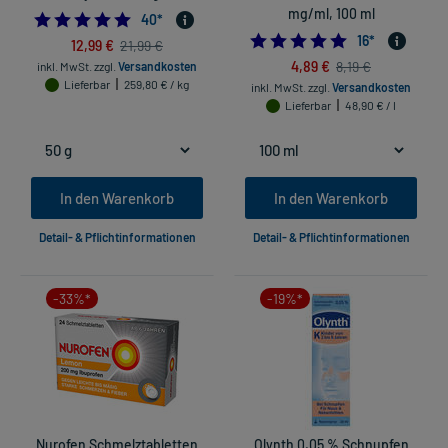
mg/ml, 100 ml
4.9
40
*
5.0
16
*
12,99 €
21,99 €
4,89 €
8,19 €
inkl. MwSt.
zzgl.
Versandkosten
Lieferbar
259,80 € / kg
inkl. MwSt.
zzgl.
Versandkosten
Lieferbar
48,90 € / l
In den Warenkorb
In den Warenkorb
Detail- & Pflichtinformationen
Detail- & Pflichtinformationen
-33%*
-19%*
Nurofen Schmelztabletten
Olynth 0,05 % Schnupfen