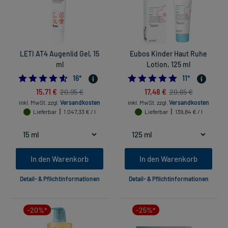
LETI AT4 Augenlid Gel, 15
Eubos Kinder Haut Ruhe
ml
Lotion, 125 ml
4.5625
5.0
16
*
11
*
15,71 €
17,48 €
20,95 €
20,65 €
inkl. MwSt.
zzgl.
Versandkosten
inkl. MwSt.
zzgl.
Versandkosten
Lieferbar
1.047,33 € / l
Lieferbar
139,84 € / l
In den Warenkorb
In den Warenkorb
Detail- & Pflichtinformationen
Detail- & Pflichtinformationen
-20%*
-25%*