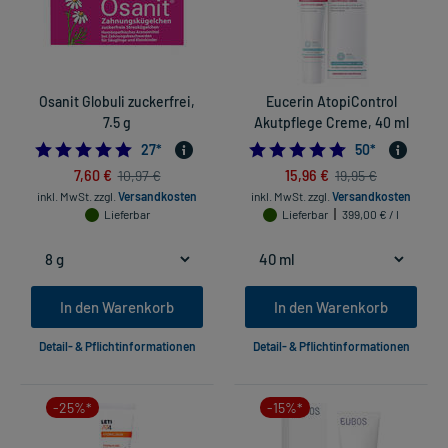
Osanit Globuli zuckerfrei,
Eucerin AtopiControl
7.5 g
Akutpflege Creme, 40 ml
4.888888888888889
4.74
27
*
50
*
7,60 €
15,96 €
10,97 €
19,95 €
inkl. MwSt.
zzgl.
Versandkosten
inkl. MwSt.
zzgl.
Versandkosten
Lieferbar
Lieferbar
399,00 € / l
In den Warenkorb
In den Warenkorb
Detail- & Pflichtinformationen
Detail- & Pflichtinformationen
-25%*
-15%*