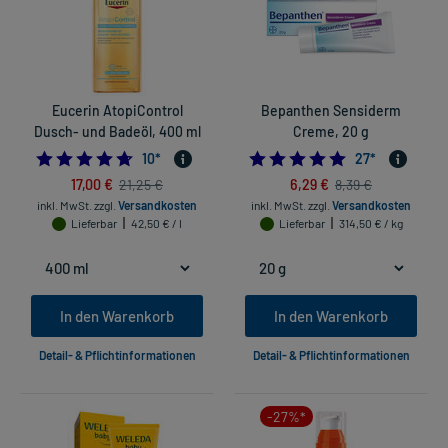
Eucerin AtopiControl
Bepanthen Sensiderm
Dusch- und Badeöl, 400 ml
Creme, 20 g
4.7
4.8518518518518
10
*
27
*
17,00 €
6,29 €
21,25 €
8,39 €
inkl. MwSt.
zzgl.
Versandkosten
inkl. MwSt.
zzgl.
Versandkosten
Lieferbar
42,50 € / l
Lieferbar
314,50 € / kg
In den Warenkorb
In den Warenkorb
Detail- & Pflichtinformationen
Detail- & Pflichtinformationen
-27%*