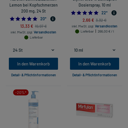
Lemon bei Kopfschmerzen
Dosierspray, 10 ml
200 mg, 24 St
4.863636363636
22
*
5.0
20
*
2,66 €
3,32 €
13,33 €
19,97 €
inkl. MwSt.
zzgl.
Versandkosten
Lieferbar
266,00 € / l
inkl. MwSt.
zzgl.
Versandkosten
Lieferbar
In den Warenkorb
In den Warenkorb
Detail- & Pflichtinformationen
Detail- & Pflichtinformationen
-20%*