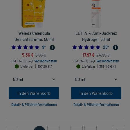
Weleda Calendula
LETI AT4 Anti-Juckreiz
Gesichtscreme, 50 ml
Hydrogel, 50 ml
5.0
4.8
9
*
25
*
5,36 €
17,97 €
5,95 €
24,95 €
inkl. MwSt.
zzgl.
Versandkosten
inkl. MwSt.
zzgl.
Versandkosten
Lieferbar
107,20 € / l
Lieferbar
359,40 € / l
In den Warenkorb
In den Warenkorb
Detail- & Pflichtinformationen
Detail- & Pflichtinformationen