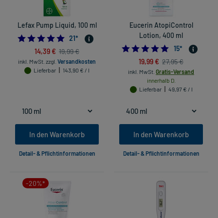
Lefax Pump Liquid, 100 ml
Eucerin AtopiControl
Lotion, 400 ml
4.9523809523809526
21
*
4.866666666666
15
*
14,39 €
19,99 €
19,99 €
27,95 €
inkl. MwSt.
zzgl.
Versandkosten
Lieferbar
143,90 € / l
inkl. MwSt.
Gratis-Versand
innerhalb D.
Lieferbar
49,97 € / l
In den Warenkorb
In den Warenkorb
Detail- & Pflichtinformationen
Detail- & Pflichtinformationen
-20%*