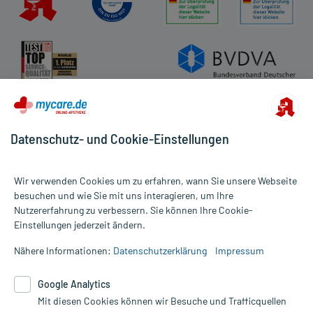
Datenschutz- und Cookie-Einstellungen
Wir verwenden Cookies um zu erfahren, wann Sie unsere Webseite
besuchen und wie Sie mit uns interagieren, um Ihre
Nutzererfahrung zu verbessern. Sie können Ihre Cookie-
Alle Preise gelten inkl. MwSt., ggf. zzgl. Versandkosten
Einstellungen jederzeit ändern.
Informationen auf dieser Website werden ausschließlich für
informative Zwecke zur Verfügung gestellt. Sie ersetzen keinesfalls
Nähere Informationen:
Datenschutzerklärung
Impressum
die Untersuchung und Behandlung durch einen Arzt. Bitte
beachten Sie, dass hierdurch weder Diagnosen gestellt noch
Google Analytics
Therapien eingeleitet werden können. | Diese Webseite benutzt
Google Analytics. Lesen Sie bitte dazu die wichtigen Hinweise in
Mit diesen Cookies können wir Besuche und Trafficquellen