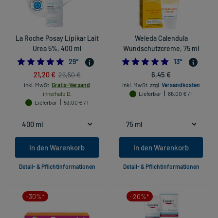
La Roche Posay Lipikar Lait
Weleda Calendula
Urea 5%, 400 ml
Wundschutzcreme, 75 ml
4.896551724137931
4.92307692307
29
*
13
*
21,20 €
6,45 €
26,50 €
inkl. MwSt.
Gratis-Versand
inkl. MwSt.
zzgl.
Versandkosten
innerhalb D.
Lieferbar
86,00 € / l
Lieferbar
53,00 € / l
In den Warenkorb
In den Warenkorb
Detail- & Pflichtinformationen
Detail- & Pflichtinformationen
-30%*
-20%*