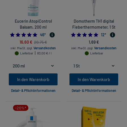
Eucerin AtopiControl
Domotherm TH1 digital
Balsam, 200 ml
Fieberthermometer, 1 St
4.978260869565218
4.916666666666
46
*
12
*
16,60 €
1,69 €
20,75 €
inkl. MwSt.
zzgl.
Versandkosten
inkl. MwSt.
zzgl.
Versandkosten
Lieferbar
83,00 € / l
Lieferbar
In den Warenkorb
In den Warenkorb
Detail- & Pflichtinformationen
Detail- & Pflichtinformationen
-20%*