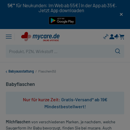
5€*
für Neukunden: Im Web ab 55€ | In der App ab 35€.
Jetzt App downloaden
Babyausstattung
/
Flaschen (5)
Babyflaschen
Nur für kurze Zeit:
Gratis-Versand* ab 19€
Mindestbestellwert!
Milchflaschen
von verschiedenen Marken, je nachdem, welche
Saugerform ihr Baby bevorzugt, finden Sie bei mycare. Auch