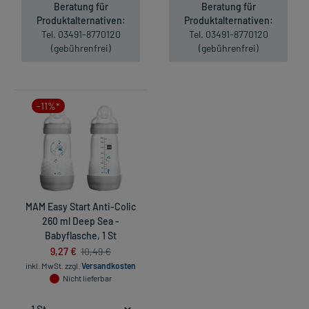
Beratung für
Beratung für
Produktalternativen:
Produktalternativen:
Tel. 03491-8770120
Tel. 03491-8770120
(gebührenfrei)
(gebührenfrei)
-11%*
MAM Easy Start Anti-Colic
260 ml Deep Sea -
Babyflasche, 1 St
9,27 €
10,49 €
inkl. MwSt.
zzgl.
Versandkosten
Nicht lieferbar