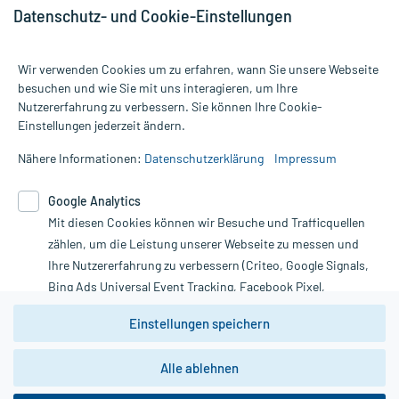
Datenschutz- und Cookie-Einstellungen
Wir verwenden Cookies um zu erfahren, wann Sie unsere Webseite
besuchen und wie Sie mit uns interagieren, um Ihre
Nutzererfahrung zu verbessern. Sie können Ihre Cookie-
Alle Preise gelten inkl. MwSt., ggf. zzgl. Versandkosten
Einstellungen jederzeit ändern.
Informationen auf dieser Website werden ausschließlich für
informative Zwecke zur Verfügung gestellt. Sie ersetzen keinesfalls
Nähere Informationen:
Datenschutzerklärung
Impressum
die Untersuchung und Behandlung durch einen Arzt. Bitte
beachten Sie, dass hierdurch weder Diagnosen gestellt noch
Google Analytics
Therapien eingeleitet werden können. | Diese Webseite benutzt
Google Analytics. Lesen Sie bitte dazu die wichtigen Hinweise in
Mit diesen Cookies können wir Besuche und Trafficquellen
unserer Datenschutzerklärung. Für den Widerruf einer Bestellung
zählen, um die Leistung unserer Webseite zu messen und
nutzen Sie das Formular:
Ihre Nutzererfahrung zu verbessern (Criteo, Google Signals,
Bing Ads Universal Event Tracking, Facebook Pixel,
Vertrag widerrufen
Youtube-Social Plugin).
Einstellungen speichern
Wir weisen darauf hin, dass die
Datenschutzbestimmungen von
Google Analytics
nicht
*Hinweise zu unseren Aktionen und Bewertungen
Alle ablehnen
zwingend den Europäischen Anforderungen gem. EU-
DSGVO genügen und ein Datentransfer in Drittstaaten bzw.