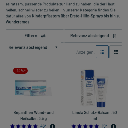
es ratsam, passende Produkte zur Hand zu haben, die der Haut
helfen, schnell wieder zu heilen. In unserer Kategorie finden Sie
dafür alles von
Kinderpflastern über Erste-Hilfe-Sprays bis hin zu
Wundcremes
.
Filtern
Relevanz absteigend
Relevanz absteigend
Anzeigen:
-14%*
Bepanthen Wund- und
Linola Schutz-Balsam, 50
Heilsalbe, 3.5 g
ml
5.0
5.0
46
*
15
*