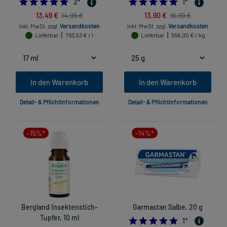
5.0
5.0
2
*
1
*
13,49 €
13,90 €
14,99 €
16,99 €
inkl. MwSt.
zzgl.
Versandkosten
inkl. MwSt.
zzgl.
Versandkosten
Lieferbar
793,53 € / l
Lieferbar
556,00 € / kg
In den Warenkorb
In den Warenkorb
Detail- & Pflichtinformationen
Detail- & Pflichtinformationen
-15%*
-14%*
Bergland Insektenstich-
Garmastan Salbe, 20 g
Tupfer, 10 ml
5.0
1
*