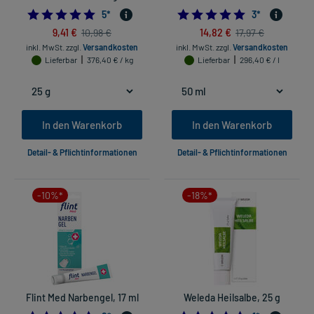
4.8
5.0
5
*
3
*
9,41 €
14,82 €
10,98 €
17,97 €
inkl. MwSt.
zzgl.
Versandkosten
inkl. MwSt.
zzgl.
Versandkosten
Lieferbar
376,40 € / kg
Lieferbar
296,40 € / l
In den Warenkorb
In den Warenkorb
Detail- & Pflichtinformationen
Detail- & Pflichtinformationen
-10%*
-18%*
Flint Med Narbengel, 17 ml
Weleda Heilsalbe, 25 g