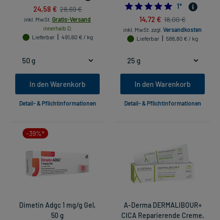
5.0
1
*
24,58 €
28,69 €
14,72 €
18,00 €
inkl. MwSt.
Gratis-Versand
innerhalb D.
inkl. MwSt.
zzgl.
Versandkosten
Lieferbar
491,60 € / kg
Lieferbar
588,80 € / kg
In den Warenkorb
In den Warenkorb
Detail- & Pflichtinformationen
Detail- & Pflichtinformationen
-39%*
Dimetin Adgc 1 mg/g Gel,
A-Derma DERMALIBOUR+
50 g
CICA Reparierende Creme,