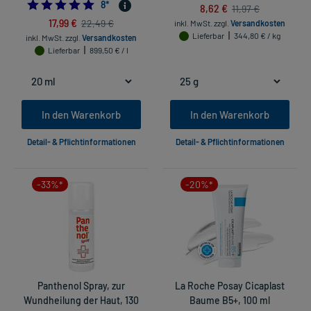
5.0
8
*
8,62 €
11,97 €
17,99 €
22,49 €
inkl. MwSt.
zzgl.
Versandkosten
Lieferbar
344,80 € / kg
inkl. MwSt.
zzgl.
Versandkosten
Lieferbar
899,50 € / l
In den Warenkorb
In den Warenkorb
Detail- & Pflichtinformationen
Detail- & Pflichtinformationen
-33%*
-20%*
Panthenol Spray, zur
La Roche Posay Cicaplast
Wundheilung der Haut, 130
Baume B5+, 100 ml