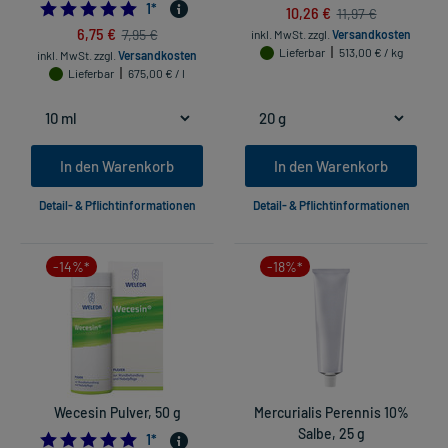
5.0
1
*
10,26 €
11,97 €
6,75 €
7,95 €
inkl. MwSt.
zzgl.
Versandkosten
Lieferbar
513,00 € / kg
inkl. MwSt.
zzgl.
Versandkosten
Lieferbar
675,00 € / l
In den Warenkorb
In den Warenkorb
Detail- & Pflichtinformationen
Detail- & Pflichtinformationen
-14%*
-18%*
Wecesin Pulver, 50 g
Mercurialis Perennis 10%
Salbe, 25 g
5.0
1
*