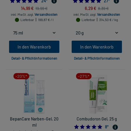
4.958333333333333
4.8518518518518
24
*
27
*
14,99 €
6,29 €
19,99 €
8,39 €
inkl. MwSt.
zzgl.
Versandkosten
inkl. MwSt.
zzgl.
Versandkosten
Lieferbar
199,87 € / l
Lieferbar
314,50 € / kg
In den Warenkorb
In den Warenkorb
Detail- & Pflichtinformationen
Detail- & Pflichtinformationen
-20%*
-27%*
BepanCare Narben-Gel, 20
Combudoron Gel, 25 g
ml
4.75
8
*