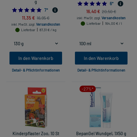
g
5.0
6
*
4.857142857142857
7
*
16,40 €
20,50 €
11,35 €
16,95 €
inkl. MwSt.
zzgl.
Versandkosten
Lieferbar
164,00 € / l
inkl. MwSt.
zzgl.
Versandkosten
Lieferbar
87,31 € / kg
In den Warenkorb
In den Warenkorb
Detail- & Pflichtinformationen
Detail- & Pflichtinformationen
-27%*
Kinderpflaster Zoo, 10 St
BepanGel Wundgel, 1X50 g