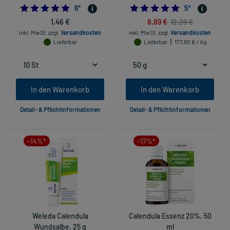
5.0
5.0
6
*
5
*
1,46 €
8,89 €
12,29 €
inkl. MwSt.
zzgl.
Versandkosten
inkl. MwSt.
zzgl.
Versandkosten
Lieferbar
Lieferbar
177,80 € / kg
In den Warenkorb
In den Warenkorb
Detail- & Pflichtinformationen
Detail- & Pflichtinformationen
-14%*
-17%*
Weleda Calendula
Calendula Essenz 20%, 50
Wundsalbe, 25 g
ml