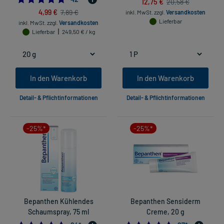
12,75 €
20,58 €
4,99 €
7,89 €
inkl. MwSt.
zzgl.
Versandkosten
Lieferbar
inkl. MwSt.
zzgl.
Versandkosten
Lieferbar
249,50 € / kg
In den Warenkorb
In den Warenkorb
Detail- & Pflichtinformationen
Detail- & Pflichtinformationen
-25%*
-25%*
Bepanthen Kühlendes
Bepanthen Sensiderm
Schaumspray, 75 ml
Creme, 20 g