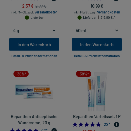
2,37 €
10,99 €
2,77 €
inkl. MwSt.
zzgl.
Versandkosten
inkl. MwSt.
zzgl.
Versandkosten
Lieferbar
Lieferbar
219,80 € / l
In den Warenkorb
In den Warenkorb
Detail- & Pflichtinformationen
Detail- & Pflichtinformationen
-36%*
-38%*
Bepanthen Antiseptische
Bepanthen Vorteilsset, 1 P
Wundcreme, 20 g
4.90909090909
22
*
4.880952380952381
42
*